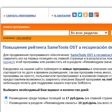
скачать программы
в закладки
поиск программы
например:
new weather
Повышение рейтинга SameTools OST a recuperación de
Для продвижения программного обеспечения:
SameTools OST a recuperaci
закрепить его на первых позициях на главной странице и в результатах по
разделу
этой программы или разместить её в разделе «Рекомендуем скача
Ежедневно на нашем сайте публикуются
новые программы
и описание нов
сортируется по дате и времени размещения, так как программ очень много,
программы не просто, пользователи просматривают в основном главную ст
предоставляем возможность закрепить описание Вашей программе
на лю
небольшую оплату для поддержки нашего портала SoftOut.ru
Выберите необходимый Вам вариант и количество дней:
Размещение среди первых позиций за
17 руб./день
(на главной страни
Размещение в разделе «Рекомендуем скачать»
10 руб./день
(на всех с