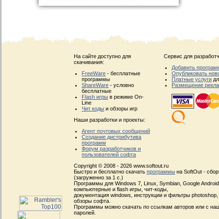
На сайте доступно для
Сервис для разработч
скачивания:
Добавить програм
FreeWare
- бесплатные
Опубликовать нов
программы
Платные услуги
дл
ShareWare
- условно
Размещение рекл
бесплатные
Flash игры
в режиме On-
Line
Чит коды
и обзоры игр
Наши разработки и проекты:
Агент почтовых сообщений
Создание дистрибутива
программ
Форум разработчиков и
пользователей софта
Copyright © 2008 - 2026 www.softout.ru
Быстро и бесплатно скачать
программы
на SoftOut - сбо
(загруженно за 1 с.)
Программы для Windows 7, Linux, Symbian, Google Android, 
компьютерные и flash игры, чит-коды,
документация windows, инструкции и фильтры photoshop,
обзоры софта.
Программы можно скачать по ссылкам авторов или с наш
паролей.