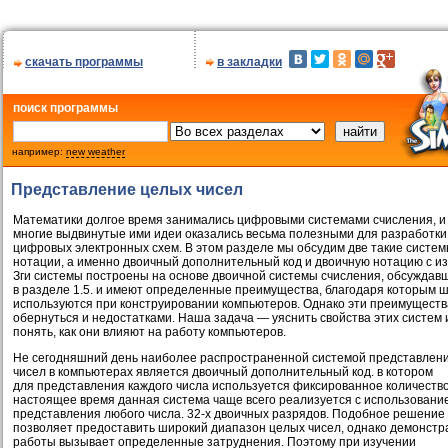
скачать программы
в закладки
поиск программы
например:
new weather
Представление целых чисел
Математики долгое время занимались цифровыми системами счисления, и
многие выдвинутые ими идеи оказались весьма полезными для разработки
цифровых электронных схем. В этом разделе мы обсудим две такие систе
нотации, а именно двоичный дополнительный код и двоичную нотацию с и
Зги системы построены на основе двоичной системы счисления, обсуждав
в разделе 1.5. и имеют определенные преимущества, благодаря которым 
используются при конструировании компьютеров. Однако эти преимуществ
обернуться и недостатками. Наша задача — уяснить свойства этих систем 
понять, как они влияют на работу компьютеров.
Не сегодняшний день наиболее распространенной системой представлен
чисел в компьютерах является двоичный дополнительный код. в котором
для представления каждого числа используется фиксированное количество
настоящее время данная система чаще всего реализуется с использовани
представления любого числа. 32-х двоичных разрядов. Подобное решение
позволяет предоставить широкий диапазон целых чисел, однако демонстр
работы вызывает определенные затруднения. Поэтому при изучении