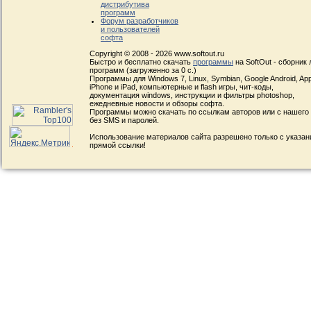
дистрибутива
программ
Форум разработчиков
и пользователей
софта
Copyright © 2008 - 2026 www.softout.ru
Быстро и бесплатно скачать
программы
на SoftOut - сборник
программ (загруженно за 0 с.)
Программы для Windows 7, Linux, Symbian, Google Android, App
iPhone и iPad, компьютерные и flash игры, чит-коды,
документация windows, инструкции и фильтры photoshop,
ежедневные новости и обзоры софта.
Программы можно скачать по ссылкам авторов или с нашего
без SMS и паролей.
Использование материалов сайта разрешено только с указа
прямой ссылки!