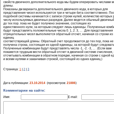
свойств двоичного дополнительного кода мы будем оперировать числами 
длины.
Показаны дм варианта дополнительного двоичного кода, в которых для
представления чисел используются три и четыре бита соответственно. По
подобной системы начинается с записи строки нулей, количество которых 
числу используемых двоичных разрядов. Далее ведется обычный двоичный
до тех пор. пока не будет получено значение, состоящее из
единственного нули, за которым следуют лишь единицы. Полученные ком
будут представлять положительные числа 0. 1, 2. 3, ... . Для представления
отрицательных чисел выполняется обратный отсчет, начиная со строки из 
единиц
соответствующей длины. Обратный счет продолжается до тех пор, пока не
получена строка, состоящая из одной единицы, за которой будут следовать
Полученные комбинации будут представлять числа -1, -2. -3, ... . (Если вам
покажется трудным вести обратный отсчет в двоичной системе счисления,
отсчитывать комбинации в обратном порядке, начиная со строки с одной 
и всеми нулями и заканчивая строкой, состоящей из одних единиц.)
Страница:
1
|
2
|
3
Дата публикации:
23.10.2014
(просмотров:
21886
)
Комментарии на сайте:
Имя:
E-mail: