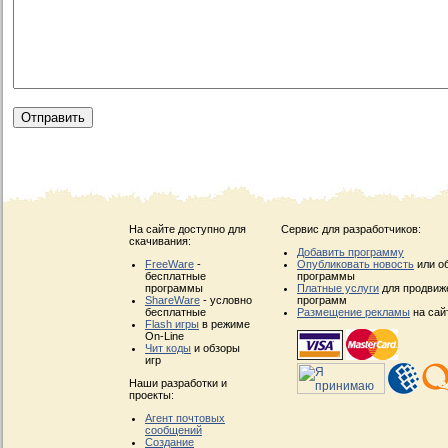
На сайте доступно для
Сервис для разработчиков:
скачивания:
Добавить программу
FreeWare
-
Опубликовать новость
или о
бесплатные
программы
программы
Платные услуги
для продвиж
ShareWare
- условно
программ
бесплатные
Размещение рекламы
на сай
Flash игры
в режиме
On-Line
Чит коды
и обзоры
игр
Наши разработки и
проекты:
Агент почтовых
сообщений
Создание