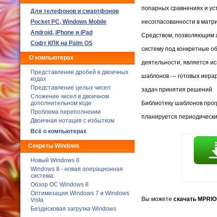
попарных сравнениях и ус
Для телефонов и смартфонов
Poсket PC, Windows Mobile
несогласованности в матр
Android, iPhone и iPad
Средством, позволяющим 
Софт КПК на Palm OS
систему под конкретные о
О компьютерах
деятельности, является и
Представление дробей в двоичных
шаблонов --- готовых иера
кодах
Представление целых чисел
задач принятия решений.
Сложение чисел в двоичном
дополнительном коде
Библиотеку шаблонов про
Проблема переполнении
планируется периодически
Двоичная нотация с избытком
Всё о компьютерах
Секреты Windows
Новый Windows 8
Windows 8 - новая операционная
система
Обзор ОС Windows 8
Оптимизация Windows 7 и Windows
Вы можете
скачать MPRIO
Vista
Бездисковая загрузка Windows