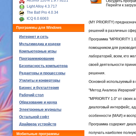
Alcohol 120% 1.9.7.6221
Обсудить програ
Перейти к загру
Light Alloy 4.3.717
The Bat! Pro 4.0.34
ICQ 6.0.6063
(MY PRIORITY) предназнач
Программы для Windows
решений в различных сфер
Интернет и сеть
Программа "MPRIORITY 1.0
Мультимедиа и кодеки
помощником для руководи
Компьютерные игры
лабораторий, всем, кто же
Программирование
своей деятельности прин
Безопасность компьютера
Редакторы и процессоры
решения.
Утилиты и конверторы
Основной используемый в 
Бизнес и бухгалтерия
"Метод Анализа Иерархий"
Рабочий стол
"MPRIORITY 1.0" от своих 
Образование и наука
диалоговый интерфейс, а
Электронные журналы
особенности {МАИ} и восп
Остальной софт
Драйвера устройств
Программа содержит диал
получать наиболее полну
Мобильные программы