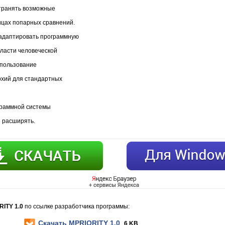
транять возможные
ицах попарных сравнений.
адаптировать программную
бласти человеческой
спользование
рхий для стандартных
граммной системы
 расширять.
RITY 1.0
по ссылке разработчика программы:
Скачать MPRIORITY 1.0
6 KB