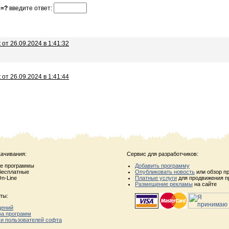
1=?
введите ответ:
t
от 26.09.2024 в 1:41:32
t
от 26.09.2024 в 1:41:44
качивания:
Сервис для разработчиков:
ые программы
Добавить программу
бесплатные
Опубликовать новость
или обзор п
n-Line
Платные услуги
для продвижения п
Размещение рекламы
на сайте
ты:
щений
ва программ
 и пользователей софта