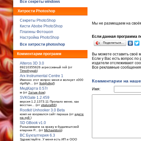
Все секреты windows
Хитрости Photoshop
Секреты PhotoShop
Мы не размещаем на своё
Кисти Abobe PhotoShop
Плагины Фотошоп
Если данная программа по
Настройка PhotoShop
Поделиться…
Все хитрости photoshop
Комментарии программ
Вы можете оставить своё 
Если у Вас есть вопрос по
издатели отслеживают соо
Alteros 3D 3.0
Все рекламные сообщения 
89210355626 агрессивный гей (от
Timothygab
)
Arx Instrumental Centre 1
Именно этот вопрос меня и волнует x000
Комментарии на наше
dgdfgh... (от
Ikxkjhdkgf
)
МедКарта 0.57r
Имя:
м (от
2атьм 4ом
)
SVKGate 1.2.459
версия 1.2.1373.11 Пропало меню, как
восстан... (от
vitalural66
)
Rootkit Unhooker 3.0 Beta
комп не взорвался сайт параша (от
идите
на хуй
)
SD GBook v1.0
Разыскиваем за кражу в будaпештской
епархии Р... (от
Michaeldom
)
ВС:Бухгалтерия 6.3
Здравствуйте. У меня есть ИП и ООО