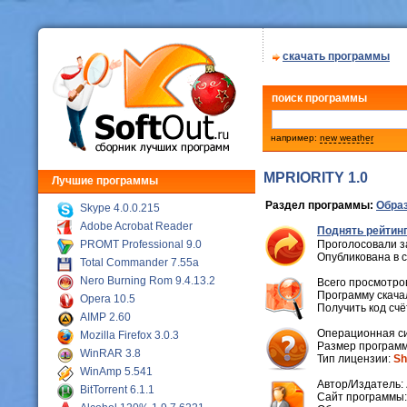
скачать программы
поиск программы
например:
new weather
MPRIORITY 1.0
Лучшие программы
Раздел программы:
Образ
Skype 4.0.0.215
Adobe Acrobat Reader
Поднять рейтинг
PROMT Professional 9.0
Проголосовали з
Опубликована в 
Total Commander 7.55a
Nero Burning Rom 9.4.13.2
Всего просмотров
Программу скачал
Opera 10.5
Получить код сч
AIMP 2.60
Операционная с
Mozilla Firefox 3.0.3
Размер программ
WinRAR 3.8
Тип лицензии:
Sh
WinAmp 5.541
Автор/Издатель:
BitTorrent 6.1.1
Cайт программы