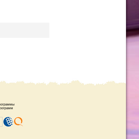
рограммы
рограмм