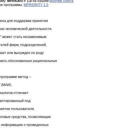
мму:
MPRIORITY 1.0
на нашем
форуме софта
зке программы:
MPRIORITY 1.0
ена для поддержки принятия
ах человеческой деятельности.
" может стать незаменимым
телей фирм, подразделений,
лает или вынужден по роду
имать обоснованные рациональные
программе метод --
 (МАИ).
аналогов отличает
даптированный под
риятие пользователя.
оговые средства, позволяющие
ю информацию о проведенных