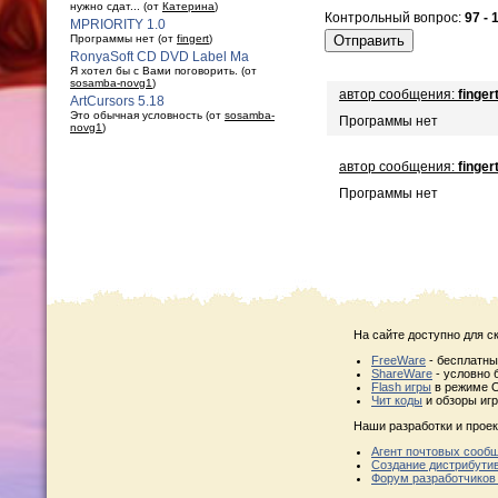
нужно сдат... (от
Катерина
)
Контрольный вопрос:
97 - 
MPRIORITY 1.0
Программы нет (от
fingert
)
RonyaSoft CD DVD Label Ma
Я хотел бы с Вами поговорить. (от
sosamba-novg1
)
автор сообщения:
finger
ArtCursors 5.18
Это обычная условность (от
sosamba-
Программы нет
novg1
)
автор сообщения:
finger
Программы нет
На сайте доступно для с
FreeWare
- бесплатн
ShareWare
- условно 
Flash игры
в режиме O
Чит коды
и обзоры игр
Наши разработки и проек
Агент почтовых сооб
Создание дистрибути
Форум разработчиков