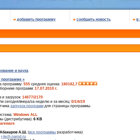
добавить программу
сообщить новость
в
ование и наука
 программе »
а программу:
555
средняя оценка:
180182,7
сборнике программ:
17.07.2010 г.
 и загрузок:
14677/2170
и сегодня/вчера/за неделю и за месяц:
0/1/4/19
ётчика
загрузок программ
для страницы программы.
истема:
Windows ALL
ы (дистрибутива):
6 KB
areware
Абакаров А.Ш.
(
все программы
разработчика)
:
r-tech.narod.ru