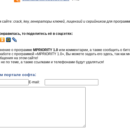
м сайте:
crack, key, генераторы ключей, лицензий и серийников
для программ
нравилась, то поделитесь её в соцсетях:
мнение о программе
MPRIORITY 1.0
или комментарии, а также сообщить о бито
 работе с программой «MPRIORITY 1.0», Вы можете задать его здесь, так как 
бщения на этом сайте!
не по теме, а также ссылками и телефонами будут удаляться!
м портале софта:
E-mail: