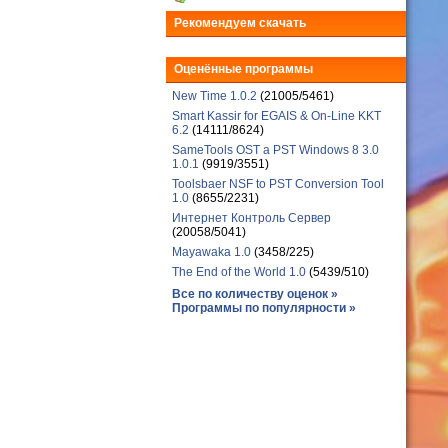
Рекомендуем скачать
Оценённые программы
New Time 1.0.2
(21005/5461)
Smart Kassir for EGAIS & On-Line KKT
6.2
(14111/8624)
SameTools OST a PST Windows 8 3.0
1.0.1
(9919/3551)
Toolsbaer NSF to PST Conversion Tool
1.0
(8655/2231)
Интернет Контроль Сервер
(20058/5041)
Mayawaka 1.0
(3458/225)
The End of the World 1.0
(5439/510)
Все по количеству оценок »
Программы по популярности »