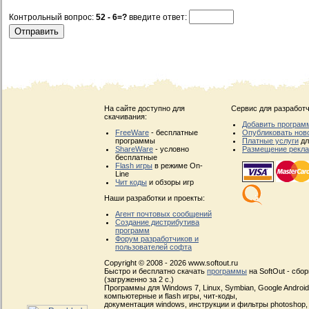
Контрольный вопрос:
52 - 6=?
введите ответ:
На сайте доступно для
Сервис для разработч
скачивания:
Добавить програм
FreeWare
- бесплатные
Опубликовать нов
программы
Платные услуги
дл
ShareWare
- условно
Размещение рекл
бесплатные
Flash игры
в режиме On-
Line
Чит коды
и обзоры игр
Наши разработки и проекты:
Агент почтовых сообщений
Создание дистрибутива
программ
Форум разработчиков и
пользователей софта
Copyright © 2008 - 2026 www.softout.ru
Быстро и бесплатно скачать
программы
на SoftOut - сбо
(загруженно за 2 с.)
Программы для Windows 7, Linux, Symbian, Google Android, 
компьютерные и flash игры, чит-коды,
документация windows, инструкции и фильтры photoshop,