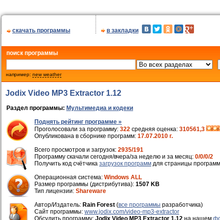
скачать программы
в закладки
поиск программы
например:
new weather
Jodix Video MP3 Extractor 1.12
Раздел программы:
Мультимедиа и кодеки
Поднять рейтинг программе »
Проголосовали за программу:
322
средняя оценка:
310561,3
Опубликована в сборнике программ:
17.07.2010 г.
Всего просмотров и загрузок:
2935/191
Программу скачали сегодня/вчера/за неделю и за месяц:
0/0/0/2
Получить код счётчика
загрузок программ
для страницы программ
Операционная система:
Windows ALL
Размер программы (дистрибутива):
1507 KB
Тип лицензии:
Shareware
Автор/Издатель:
Rain Forest
(
все программы
разработчика)
Cайт программы:
www.jodix.com/video-mp3-extractor
Обсудить программу:
Jodix Video MP3 Extractor 1.12
на нашем
фо