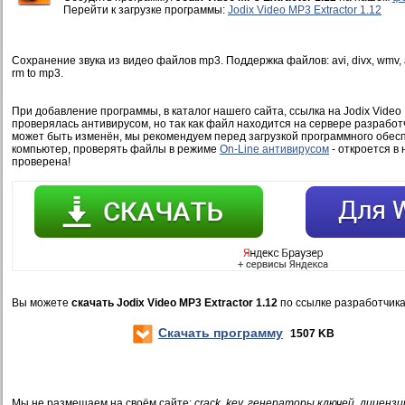
Перейти к загрузке программы:
Jodix Video MP3 Extractor 1.12
Сохранение звука из видео файлов mp3. Поддержка файлов: avi, divx, wmv, a
rm to mp3.
При добавление программы, в каталог нашего сайта, ссылка на Jodix Video M
проверялась антивирусом, но так как файл находится на сервере разработ
может быть изменён, мы рекомендуем перед загрузкой программного обесп
компьютер, проверять файлы в режиме
On-Line антивирусом
- откроется в 
проверена!
Вы можете
скачать Jodix Video MP3 Extractor 1.12
по ссылке разработчик
Скачать программу
1507 KB
Мы не размещаем на своём сайте:
crack, key, генераторы ключей, лицензи