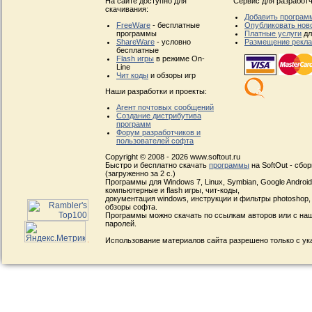
На сайте доступно для
Сервис для разработч
скачивания:
Добавить програм
FreeWare
- бесплатные
Опубликовать нов
программы
Платные услуги
дл
ShareWare
- условно
Размещение рекл
бесплатные
Flash игры
в режиме On-
Line
Чит коды
и обзоры игр
Наши разработки и проекты:
Агент почтовых сообщений
Создание дистрибутива
программ
Форум разработчиков и
пользователей софта
Copyright © 2008 - 2026 www.softout.ru
Быстро и бесплатно скачать
программы
на SoftOut - сбо
(загруженно за 2 с.)
Программы для Windows 7, Linux, Symbian, Google Android, 
компьютерные и flash игры, чит-коды,
документация windows, инструкции и фильтры photoshop,
обзоры софта.
Программы можно скачать по ссылкам авторов или с наш
паролей.
Использование материалов сайта разрешено только с ук