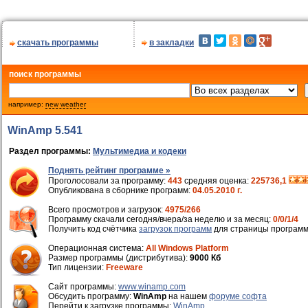
скачать программы
в закладки
поиск программы
например:
new weather
WinAmp 5.541
Раздел программы:
Мультимедиа и кодеки
Поднять рейтинг программе »
Проголосовали за программу:
443
средняя оценка:
225736,1
Опубликована в сборнике программ:
04.05.2010 г.
Всего просмотров и загрузок:
4975/266
Программу скачали сегодня/вчера/за неделю и за месяц:
0/0/1/4
Получить код счётчика
загрузок программ
для страницы программ
Операционная система:
All Windows Platform
Размер программы (дистрибутива):
9000 Кб
Тип лицензии:
Freeware
Cайт программы:
www.winamp.com
Обсудить программу:
WinAmp
на нашем
форуме софта
Перейти к загрузке программы:
WinAmp