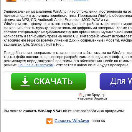
Универсальный медиаплеер WinAmp пятого поколения, построенный на ос
является одним из лучших подобного типа. Программа WinAmp обеспечива
форматах MP3, CD, Audiosoft, Audio Explosion, MOD, WAV и т.д.
WinAmp может прослушивать потоковые записи, работать с интернет-магаз
синхронизировать музыку с портативными цифровыми плеерами. Кроме тог
составе специальную медиабиблиотеку для организации музыкальной колл
копировать и записывать треки на Audio CD. Интерфейс может использоват
классические (еще со времен линейки 2.хх) и современные (Modern). Распр
вариантах: Lite, Standart, Full и Pro.
При добавление программы, в каталог нашего сайта, ссылка на WinAmp, пр
так как файл находится на сервере разработчика или издателя софта, он 
рекомендуем перед загрузкой программного обеспечения к себе на компью
режиме
On-Line антивирусом
- откроется в новом окне и будет проверена!
Вы можете
скачать WinAmp 5.541
по ссылке разработчика программы:
Скачать WinAmp
9000 Кб