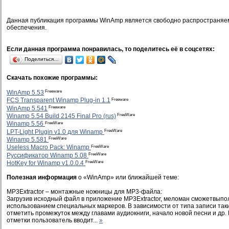
Данная публикация программы WinAmp является свободно распространяе
обеспечения.
Если данная программа понравилась, то поделитесь её в соцсетях:
Поделиться…
Скачать похожие программы:
Freeware
WinAmp 5.53
Freeware
FCS Transparent Winamp Plug-in 1.1
Freeware
WinAmp 5.541
FreeWare
Winamp 5.54 Build 2145 Final Pro (rus)
FreeWare
Winamp 5.56
FreeWare
LPT-Light Plugin v1.0 для Winamp
FreeWare
Winamp 5.581
FreeWare
Useless Macro Pack: Winamp
FreeWare
Руссификатор Winamp 5.08
FreeWare
HotKey for Winamp v1.0.0.4
Полезная информация
о «WinAmp» или ближайшей теме:
MP3Extractor – монтажные ножницы для MP3-файла:
Загрузив исходный файл в приложение MP3Extractor, меломан сможетвыпол
использованием специальных маркеров. В зависимости от типа записи та
отметить промежуток между главами аудиокниги, начало новой песни и др.
отметки пользователь вводит...
»