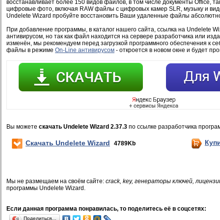
восстанавливает более 150 видов файлов, в том числе документы Office, та
цифровые фото, включая RAW файлы с цифровых камер SLR, музыку и вид
Undelete Wizard пробуйте восстановить Ваши удаленные файлы абсолютн
При добавление программы, в каталог нашего сайта, ссылка на Undelete Wi
антивирусом, но так как файл находится на сервере разработчика или изд
изменён, мы рекомендуем перед загрузкой программного обеспечения к се
файлы в режиме
On-Line антивирусом
- откроется в новом окне и будет пр
Вы можете
скачать Undelete Wizard 2.37.3
по ссылке разработчика програ
Куп
Скачать Undelete Wizard
4789Kb
Мы не размещаем на своём сайте:
crack, key, генераторы ключей, лицензи
программы Undelete Wizard.
Если данная программа понравилась, то поделитесь её в соцсетях:
Поделиться…