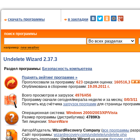
скачать программы
в закладки
поиск программы
например:
new weather
Undelete Wizard 2.37.3
Раздел программы:
Безопасность компьютера
Поднять рейтинг программе »
Проголосовали за программу:
623
средняя оценка:
160516,3
Опубликована в сборнике программ:
19.09.2011 г.
Всего просмотров и загрузок:
4976/456
Программу скачали сегодня/вчера/за неделю и за месяц:
0/0/3/11
Получить код счётчика
загрузок программ
для страницы программ
Операционная система:
Windows 2000/2003/XP/Vista
Размер программы (дистрибутива):
4789Kb
Тип лицензии:
ShareWare
Автор/Издатель:
WizardRecovery Company
(
все программы
разра
Cайт программы:
wizardrecovery.com/undelete/undelete.php
Обсудить программу:
Undelete Wizard
на нашем
форуме софта