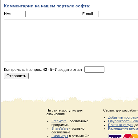
Комментарии на нашем портале софта:
Имя:
E-mail:
Контрольный вопрос:
42 - 5=?
введите ответ:
На сайте доступно для
Сервис для разработч
скачивания:
Добавить програм
FreeWare
- бесплатные
Опубликовать нов
программы
Платные услуги
дл
ShareWare
- условно
Размещение рекл
бесплатные
Flash игры
в режиме On-