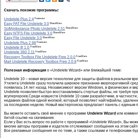
Скачать похожие программы:
Freeware
Undelete Plus 2.4
ShareWare
Easy FAT File Undelete 3.0
ShareWare
SoftAmbulance Photo Undelete 2.51
ShareWare
Easy NTFS File Undelete 3.0
ShareWare
Easy File Undelete 3.0
Freeware
Undelete Plus 2.98
FreeWare
Undelete It! 1.0
FreeWare
Undelete 360 2.11
FreeWare
Recovery Toolbox File Undelete Free 2.0.0
FreeWare
Mail Undelete Recovery Toolbox Free 2.0.9
Полезная информация
о «Undelete Wizard» или ближайшей теме:
Undelete 10 – новая версия технологии для защиты файлов в реальном вр
Утилита Undelete сразу получила широкое признание вкорпоративной среде
появилась 14 лет назад. Независимоот версии Windows, в физических и ви
Undelete позволяетбыстро восстанавливать стертые файлы, не требуя пр
всупергероев.Среди новшеств Undelete 10 сами разработчики, в частност
недавних файлов одной кнопкой, который позволяет найтифайлы, удаленн
за последнюю неделю. Новый мастерпоиска предлагает панель с единым п
Вы можете оставить своё мнение о программе
Undelete Wizard
или коммент
битой ссылке на скачивание.
Если у Вас есть вопрос по работе с программой «Undelete Wizard», Вы может
многие авторы программ и издатели отслеживают сообщения на этом сайт
Все рекламные сообщения не по теме, а также ссылками и телефонами буд