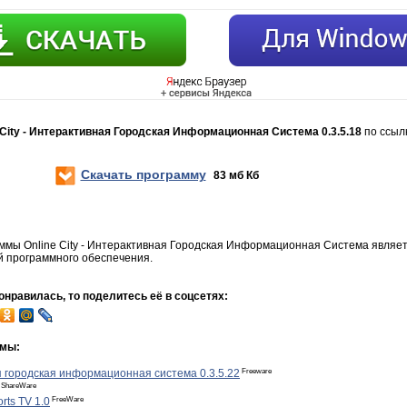
 City - Интерактивная Городская Информационная Система 0.3.5.18
по ссыл
Скачать программу
83 мб Кб
ммы Online City - Интерактивная Городская Информационная Система являе
 программного обеспечения.
нравилась, то поделитесь её в соцсетях:
ммы:
Freeware
ая городская информационная система 0.3.5.22
ShareWare
FreeWare
rts TV 1.0