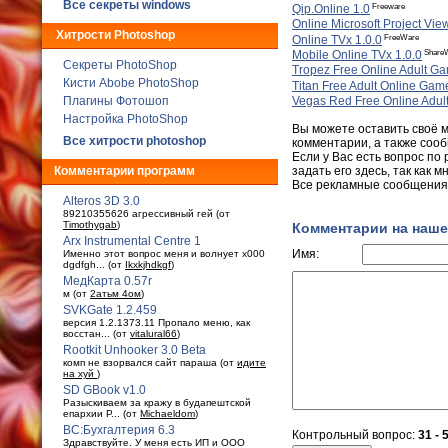
Все секреты windows
Freeware
Qip.Online 1.0
Online Microsoft Project Vie
Хитрости Photoshop
FreeWare
Online TVx 1.0.0
Share
Mobile Online TVx 1.0.0
Секреты PhotoShop
Tropez Free Online Adult G
Кисти Abobe PhotoShop
Titan Free Adult Online Gam
Плагины Фотошоп
Vegas Red Free Online Adul
Настройка PhotoShop
Вы можете оставить своё 
Все хитрости photoshop
комментарии, а также сооб
Если у Вас есть вопрос по
Комментарии программ
задать его здесь, так как
Все рекламные сообщения 
Alteros 3D 3.0
89210355626 агрессивный гей (от
Timothygab
)
Комментарии на наше
Arx Instrumental Centre 1
Имя:
Именно этот вопрос меня и волнует x000
dgdfgh... (от
Ikxkjhdkgf
)
МедКарта 0.57r
м (от
2атьм 4ом
)
SVKGate 1.2.459
версия 1.2.1373.11 Пропало меню, как
восстан... (от
vitalural66
)
Rootkit Unhooker 3.0 Beta
комп не взорвался сайт параша (от
идите
на хуй
)
SD GBook v1.0
Разыскиваем за кражу в будaпештской
епархии Р... (от
Michaeldom
)
ВС:Бухгалтерия 6.3
Контрольный вопрос:
31 - 
Здравствуйте. У меня есть ИП и ООО