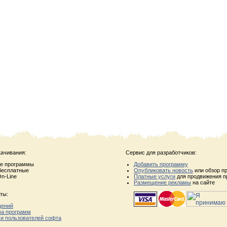
качивания:
Сервис для разработчиков:
ые программы
Добавить программу
бесплатные
Опубликовать новость
или обзор п
n-Line
Платные услуги
для продвижения п
Размещение рекламы
на сайте
ты:
щений
ва программ
 и пользователей софта