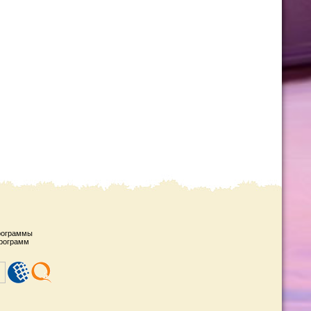
рограммы
рограмм