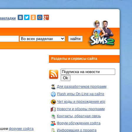
 закладки
Разделы и сервисы сайта
Для разработчиков программ
Flash игры On-Line на сайте
Чит коды и прохождения игр
Новости и обзоры программ
Контакты, обратная связь
Форум обсуждения софта
ашем
форуме софта
Информация о проекте