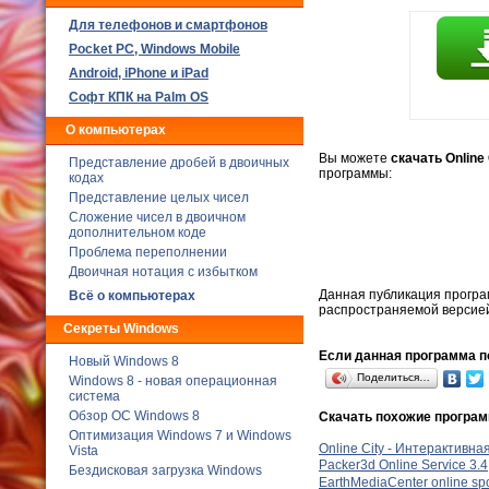
Для телефонов и смартфонов
Poсket PC, Windows Mobile
Android, iPhone и iPad
Софт КПК на Palm OS
О компьютерах
Вы можете
скачать Online
Представление дробей в двоичных
программы:
кодах
Представление целых чисел
Сложение чисел в двоичном
дополнительном коде
Проблема переполнении
Двоичная нотация с избытком
Данная публикация програ
Всё о компьютерах
распространяемой версией
Секреты Windows
Если данная программа по
Новый Windows 8
Поделиться…
Windows 8 - новая операционная
система
Обзор ОС Windows 8
Скачать похожие програ
Оптимизация Windows 7 и Windows
Online City - Интерактивн
Vista
Packer3d Online Service 3.4
Бездисковая загрузка Windows
EarthMediaCenter online spo