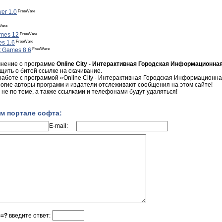
FreeWare
wer 1.0
Ware
FreeWare
ames 12
FreeWare
es 1.6
FreeWare
t Games 8.6
мнение о программе
Online City - Интерактивная Городская Информационна
щить о битой ссылке на скачивание.
 работе с программой «Online City - Интерактивная Городская Информационн
 многие авторы программ и издатели отслеживают сообщения на этом сайте!
не по теме, а также ссылками и телефонами будут удаляться!
м портале софта:
E-mail:
5=?
введите ответ: