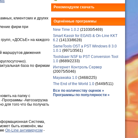
ема
Рекомендуем скачать
амных, клиентских и других
Оценённые программы
вление фирм при
New Time 1.0.2
(21030/5469)
Smart Kassir for EGAIS & On-Line KKT
 групп, «ДОСЬЕ» на каждого
6.2
(14133/8628)
SameTools OST a PST Windows 8 3.0
1.0.1
(9971/3561)
ей маршрутов движения
Toolsbaer NSF to PST Conversion Tool
1.0
(8689/2233)
круглосуточно).
я актуальная база по фирмам
Интернет Контроль Сервер
(20075/5046)
Mayawaka 1.0
(3468/225)
The End of the World 1.0
(5449/511)
Все по количеству оценок »
Программы по популярности »
новить на папку с
к -Программы -Автозагрузка
но для того что бы получать
 Информационная Система,
 может быть изменён, мы
име
On-Line антивирусом
-