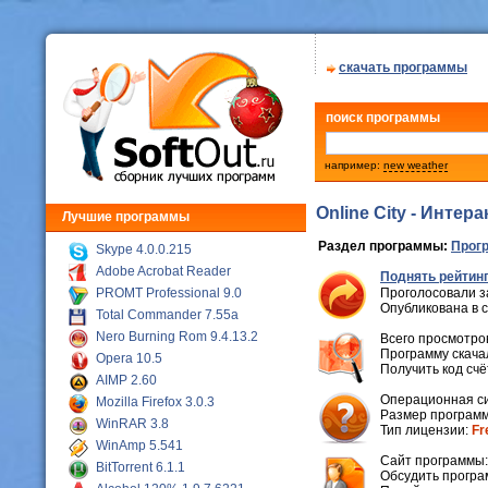
скачать программы
поиск программы
например:
new weather
Online City - Инте
Лучшие программы
Раздел программы:
Прог
Skype 4.0.0.215
Adobe Acrobat Reader
Поднять рейтинг
PROMT Professional 9.0
Проголосовали з
Опубликована в 
Total Commander 7.55a
Nero Burning Rom 9.4.13.2
Всего просмотров
Программу скачал
Opera 10.5
Получить код сч
AIMP 2.60
Операционная с
Mozilla Firefox 3.0.3
Размер программ
WinRAR 3.8
Тип лицензии:
Fr
WinAmp 5.541
Cайт программы
BitTorrent 6.1.1
Обсудить програ