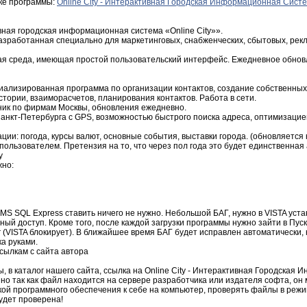
зке программы:
Online City - Интерактивная Городская Информационная Сист
вная городская информационная система «Online City»».
зработанная специально для маркетинговых, снабженческих, сбытовых, рекл
я среда, имеющая простой пользовательский интерфейс. Ежедневное обно
ализированная программа по организации контактов, создание собственных
стории, взаиморасчетов, планирования контактов. Работа в сети.
ник по фирмам Москвы, обновления ежедневно.
 Санкт-Петербурга с GPS, возможностью быстрого поиска адреса, оптимизаци
ции: погода, курсы валют, основные события, выставки города. (обновляется 
пользователем. Претензия на то, что через пол года это будет единственна
у
жно:
 MS SQL Express ставить ничего не нужно. Небольшой БАГ, нужно в VISTA уста
лный доступ. Кроме того, после каждой загрузки программы нужно зайти в Пус
r (VISTA блокирует). В ближайшее время БАГ будет исправлен автоматически, 
а руками.
ссылкам с сайта автора
 в каталог нашего сайта, ссылка на Online City - Интерактивная Городская
но так как файл находится на сервере разработчика или издателя софта, он
кой программного обеспечения к себе на компьютер, проверять файлы в реж
будет проверена!