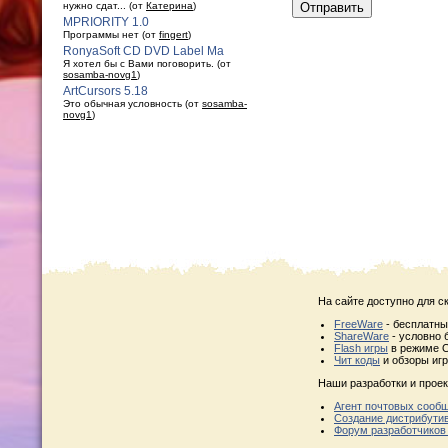
нужно сдат... (от
Катерина
)
MPRIORITY 1.0
Программы нет (от
fingert
)
RonyaSoft CD DVD Label Ma
Я хотел бы с Вами поговорить. (от
sosamba-novg1
)
ArtCursors 5.18
Это обычная условность (от
sosamba-
novg1
)
На сайте доступно для с
FreeWare
- бесплатн
ShareWare
- условно 
Flash игры
в режиме O
Чит коды
и обзоры игр
Наши разработки и проек
Агент почтовых сооб
Создание дистрибути
Форум разработчиков