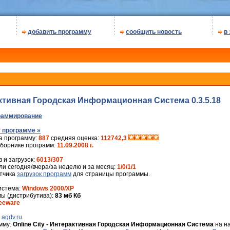
добавить программу
сообщить новость
в
рактивная Городская Информационная Система 0.3.5.18
раммирование
 программе »
а программу:
887
средняя оценка:
112742,3
сборнике программ:
11.09.2008 г.
 и загрузок:
6013/307
и сегодня/вчера/за неделю и за месяц:
1/0/1/1
ётчика
загрузок программ
для страницы программы.
истема:
Windows 2000/XP
ы (дистрибутива):
83 мб Кб
eeware
:
agdv.ru
мму:
Online City - Интерактивная Городская Информационная Система
на н