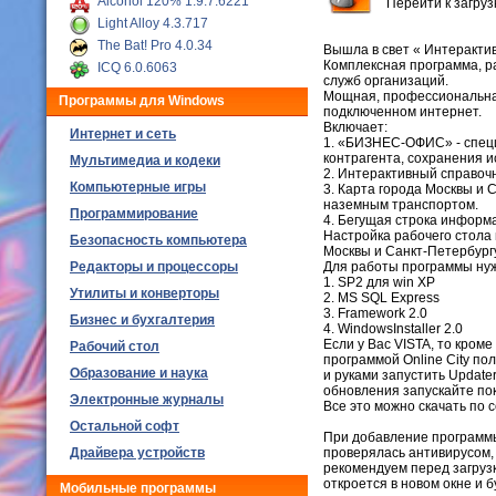
Alcohol 120% 1.9.7.6221
Перейти к загру
Light Alloy 4.3.717
The Bat! Pro 4.0.34
Вышла в свет « Интеракти
Комплексная программа, ра
ICQ 6.0.6063
служб организаций.
Мощная, профессиональна
Программы для Windows
подключенном интернет.
Включает:
Интернет и сеть
1. «БИЗНЕС-ОФИС» - специ
контрагента, сохранения и
Мультимедиа и кодеки
2. Интерактивный справоч
Компьютерные игры
3. Карта города Москвы и
наземным транспортом.
Программирование
4. Бегущая строка информа
Настройка рабочего стола 
Безопасность компьютера
Москвы и Санкт-Петербург
Редакторы и процессоры
Для работы программы ну
1. SP2 для win XP
Утилиты и конверторы
2. MS SQL Express
3. Framework 2.0
Бизнес и бухгалтерия
4. WindowsInstaller 2.0
Если у Вас VISTA, то кроме
Рабочий стол
программой Online City по
Образование и наука
и руками запустить Update
обновления запускайте пок
Электронные журналы
Все это можно скачать по 
Остальной софт
При добавление программы,
Драйвера устройств
проверялась антивирусом, 
рекомендуем перед загруз
откроется в новом окне и 
Мобильные программы