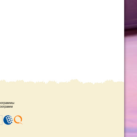
рограммы
рограмм