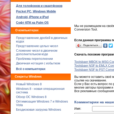
Для телефонов и смартфонов
Poсket PC, Windows Mobile
Android, iPhone и iPad
Софт КПК на Palm OS
Мы не размещаем на своё
Conversion Tool.
О компьютерах
Представление дробей в двоичных
Если данная программа по
кодах
Поделиться…
Представление целых чисел
Сложение чисел в двоичном
дополнительном коде
Скачать похожие програ
Проблема переполнении
Toolsbaer MBOX to MSG Con
Двоичная нотация с избытком
Toolsbaer NSF to EMLX Conv
Всё о компьютерах
Toolsbaer NSF to PST Conve
Секреты Windows
Вы можете оставить своё 
ссылке на скачивание.
Если у Вас есть вопрос по 
Новый Windows 8
многие авторы программ и
Windows 8 - новая операционная
Все рекламные сообщения 
система
Обзор ОС Windows 8
Оптимизация Windows 7 и Windows
Комментарии на наше
Vista
Имя:
Бездисковая загрузка Windows