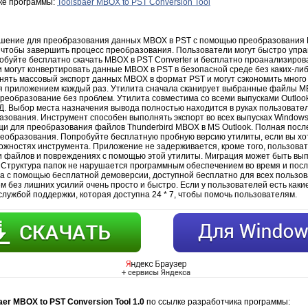
зке программы:
Toolsbaer MBOX to PST Conversion Tool
шение для преобразования данных MBOX в PST с помощью преобразования 
, чтобы завершить процесс преобразования. Пользователи могут быстро упра
робуйте бесплатно скачать MBOX в PST Converter и бесплатно проанализиро
 могут конвертировать данные MBOX в PST в безопасной среде без каких-либ
нять массовый экспорт данных MBOX в формат PST и могут сэкономить много 
 приложением каждый раз. Утилита сначала сканирует выбранные файлы MB
еобразование без проблем. Утилита совместима со всеми выпусками Outlook,
т. Д. Выбор места назначения вывода полностью находится в руках пользовате
азования. Инструмент способен выполнять экспорт во всех выпусках Window
и для преобразования файлов Thunderbird MBOX в MS Outlook. Полная посл
реобразования. Попробуйте бесплатную пробную версию утилиты, если вы хот
ожностях инструмента. Приложение не задерживается, кроме того, пользова
файлов и повреждениях с помощью этой утилиты. Миграция может быть вы
. Структура папок не нарушается программным обеспечением во время и посл
а с помощью бесплатной демоверсии, доступной бесплатно для всех пользов
без лишних усилий очень просто и быстро. Если у пользователей есть какие
службой поддержки, которая доступна 24 * 7, чтобы помочь пользователям.
aer MBOX to PST Conversion Tool 1.0
по ссылке разработчика программы: