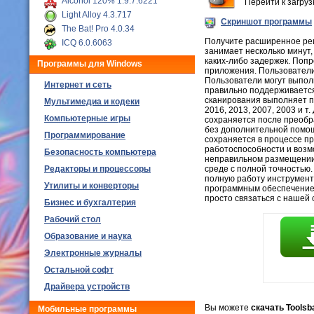
Alcohol 120% 1.9.7.6221
Перейти к загру
Light Alloy 4.3.717
Скриншот программы
The Bat! Pro 4.0.34
Получите расширенное ре
ICQ 6.0.6063
занимает несколько минут
каких-либо задержек. Поп
Программы для Windows
приложения. Пользователи
Пользователи могут выпол
Интернет и сеть
правильно поддерживается
сканирования выполняет пр
Мультимедиа и кодеки
2016, 2013, 2007, 2003 и 
Компьютерные игры
сохраняется после преобр
без дополнительной помощ
Программирование
сохраняется в процессе п
работоспособности и возм
Безопасность компьютера
неправильном размещении 
Редакторы и процессоры
среде с полной точностью
полную работу инструмент
Утилиты и конверторы
программным обеспечением 
просто связаться с нашей 
Бизнес и бухгалтерия
Рабочий стол
Образование и наука
Электронные журналы
Остальной софт
Драйвера устройств
Вы можете
скачать Toolsb
Мобильные программы