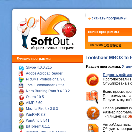
скачать программы
поиск программы
например:
new weather
Toolsbaer MBOX to P
Лучшие программы
Раздел программы:
Утили
Skype 4.0.0.215
Adobe Acrobat Reader
Поднять рейтинг
PROMT Professional 9.0
Проголосовали з
Опубликована в 
Total Commander 7.55a
Nero Burning Rom 9.4.13.2
Всего просмотров
Программу скачал
Opera 10.5
Получить код сч
AIMP 2.60
Операционная с
Mozilla Firefox 3.0.3
Размер программ
WinRAR 3.8
Тип лицензии:
Sh
WinAmp 5.541
Автор/Издатель:
BitTorrent 6.1.1
Обсудить програ