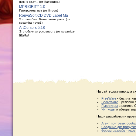
нужно сдат... (от
Катерина
)
MPRIORITY 1.0
Программы нет (от
fingert
)
RonyaSoft CD DVD Label Ma
Я хотел бы с Вами поговорить. (от
sosamba-novg1
)
ArtCursors 5.18
Это обычная условность (от
sosamba-
novg1
)
На сайте доступно для с
FreeWare
- бесплатн
ShareWare
- условно 
Flash игры
в режиме O
Чит коды
и обзоры игр
Наши разработки и проек
Агент почтовых сооб
Создание дистрибути
Форум разработчиков