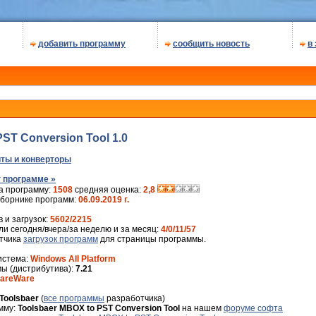
добавить программу
сообщить новость
в
ST Conversion Tool 1.0
ты и конверторы
 программе »
а программу:
1508
средняя оценка:
2,8
сборнике программ:
06.09.2019 г.
 и загрузок:
5602/2215
и сегодня/вчера/за неделю и за месяц:
4/0/11/57
ётчика
загрузок программ
для страницы программы.
истема:
Windows All Platform
ы (дистрибутива):
7.21
areWare
Toolsbaer
(
все программы
разработчика)
мму:
Toolsbaer MBOX to PST Conversion Tool
на нашем
форуме софта