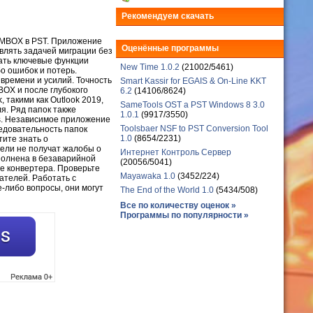
Рекомендуем скачать
MBOX в PST. Приложение
Оценённые программы
влять задачей миграции без
вать ключевые функции
New Time 1.0.2
(21002/5461)
о ошибок и потерь.
времени и усилий. Точность
Smart Kassir for EGAIS & On-Line KKT
OX и после глубокого
6.2
(14106/8624)
 такими как Outlook 2019,
SameTools OST a PST Windows 8 3.0
ля. Ряд папок также
1.0.1
(9917/3550)
s. Независимое приложение
Toolsbaer NSF to PST Conversion Tool
едовательность папок
1.0
(8654/2231)
ите знать о
тели не получат жалобы о
Интернет Контроль Сервер
полнена в безаварийной
(20056/5041)
е конвертера. Проверьте
Mayawaka 1.0
(3452/224)
ателей. Работать с
-либо вопросы, они могут
The End of the World 1.0
(5434/508)
Все по количеству оценок »
Программы по популярности »