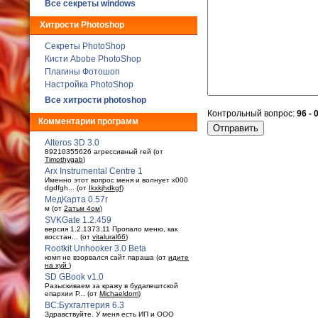
Все секреты windows
Хитрости Photoshop
Секреты PhotoShop
Кисти Abobe PhotoShop
Плагины Фотошоп
Настройка PhotoShop
Все хитрости photoshop
Контрольный вопрос:
96 - 
Комментарии программ
Alteros 3D 3.0
89210355626 агрессивный гей (от
Timothygab
)
Arx Instrumental Centre 1
Именно этот вопрос меня и волнует x000
dgdfgh... (от
Ikxkjhdkgf
)
МедКарта 0.57r
м (от
2атьм 4ом
)
SVKGate 1.2.459
версия 1.2.1373.11 Пропало меню, как
восстан... (от
vitalural66
)
Rootkit Unhooker 3.0 Beta
комп не взорвался сайт параша (от
идите
на хуй
)
SD GBook v1.0
Разыскиваем за кражу в будaпештской
епархии Р... (от
Michaeldom
)
ВС:Бухгалтерия 6.3
Здравствуйте. У меня есть ИП и ООО