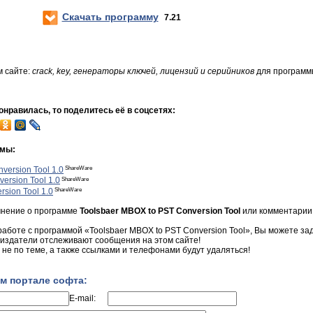
Скачать программу
7.21
м сайте:
crack, key, генераторы ключей, лицензий и серийников
для программы
нравилась, то поделитесь её в соцсетях:
ммы:
ShareWare
version Tool 1.0
ShareWare
ersion Tool 1.0
ShareWare
rsion Tool 1.0
мнение о программе
Toolsbaer MBOX to PST Conversion Tool
или комментарии,
работе с программой «Toolsbaer MBOX to PST Conversion Tool», Вы можете зада
 издатели отслеживают сообщения на этом сайте!
не по теме, а также ссылками и телефонами будут удаляться!
м портале софта:
E-mail: