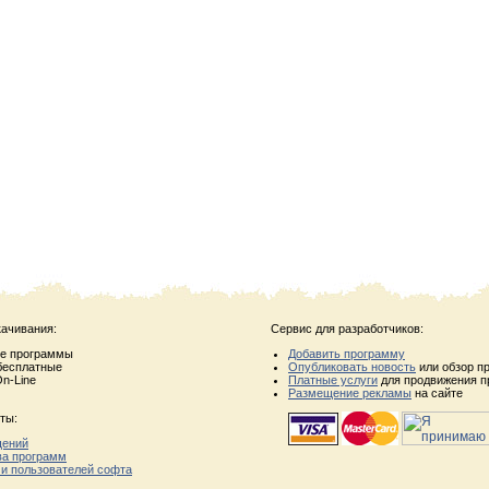
качивания:
Сервис для разработчиков:
ые программы
Добавить программу
бесплатные
Опубликовать новость
или обзор п
n-Line
Платные услуги
для продвижения п
Размещение рекламы
на сайте
ты:
щений
ва программ
 и пользователей софта