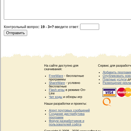
Контрольный вопрос:
19 - 3=?
введите ответ:
На сайте доступно для
Сервис для разработч
скачивания:
Добавить програм
FreeWare
- бесплатные
Опубликовать нов
программы
Платные услуги
дл
ShareWare
- условно
Размещение рекл
бесплатные
Flash игры
в режиме On-
Line
Чит коды
и обзоры игр
Наши разработки и проекты:
Агент почтовых сообщений
Создание дистрибутива
программ
Форум разработчиков и
пользователей софта