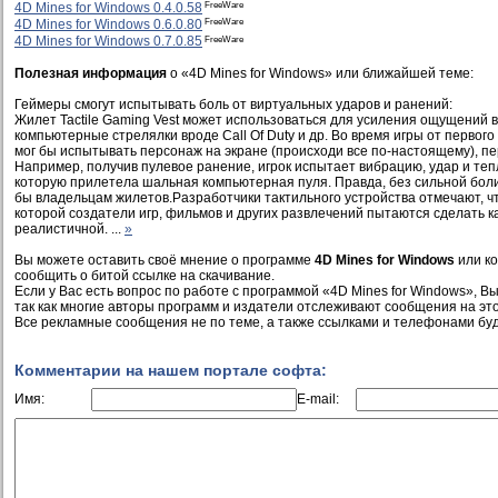
FreeWare
4D Mines for Windows 0.4.0.58
FreeWare
4D Mines for Windows 0.6.0.80
FreeWare
4D Mines for Windows 0.7.0.85
Полезная информация
о «4D Mines for Windows» или ближайшей теме:
Геймеры смогут испытывать боль от виртуальных ударов и ранений:
Жилет Tactile Gaming Vest может использоваться для усиления ощущений в
компьютерные стрелялки вроде Call Of Duty и др. Во время игры от первог
мог бы испытывать персонаж на экране (происходи все по-настоящему), п
Например, получив пулевое ранение, игрок испытает вибрацию, удар и тепл
которую прилетела шальная компьютерная пуля. Правда, без сильной боли
бы владельцам жилетов.Разработчики тактильного устройства отмечают, чт
которой создатели игр, фильмов и других развлечений пытаются сделать к
реалистичной. ...
»
Вы можете оставить своё мнение о программе
4D Mines for Windows
или ко
сообщить о битой ссылке на скачивание.
Если у Вас есть вопрос по работе с программой «4D Mines for Windows», Вы
так как многие авторы программ и издатели отслеживают сообщения на это
Все рекламные сообщения не по теме, а также ссылками и телефонами буд
Комментарии на нашем портале софта:
Имя:
E-mail: