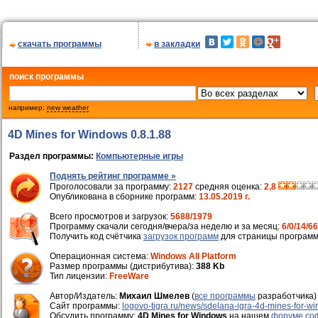
скачать программы
в закладки
поиск программы
например:
new weather
4D Mines for Windows 0.8.1.88
Раздел программы:
Компьютерные игры
Поднять рейтинг программе »
Проголосовали за программу:
2127
средняя оценка:
2,8
Опубликована в сборнике программ:
13.05.2019 г.
Всего просмотров и загрузок:
5688/1979
Программу скачали сегодня/вчера/за неделю и за месяц:
6/0/14/66
Получить код счётчика
загрузок программ
для страницы программ
Операционная система:
Windows All Platform
Размер программы (дистрибутива):
388 Kb
Тип лицензии:
FreeWare
Автор/Издатель:
Михаил Шмелев
(
все программы
разработчика)
Cайт программы:
logovo-tigra.ru/news/sdelana-igra-4d-mines-for-w
Обсудить программу:
4D Mines for Windows
на нашем
форуме со