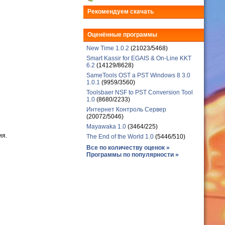
Рекомендуем скачать
Оценённые программы
New Time 1.0.2
(21023/5468)
Smart Kassir for EGAIS & On-Line KKT
6.2
(14129/8628)
SameTools OST a PST Windows 8 3.0
1.0.1
(9959/3560)
Toolsbaer NSF to PST Conversion Tool
1.0
(8680/2233)
Интернет Контроль Сервер
(20072/5046)
Mayawaka 1.0
(3464/225)
ия.
The End of the World 1.0
(5446/510)
Все по количеству оценок »
Программы по популярности »