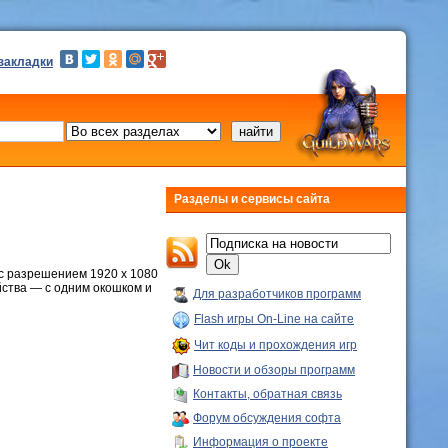
 закладки
Разделы и сервисы сайта
с разрешением 1920 х 1080
йства — с одним окошком и
Для разработчиков программ
Flash игры On-Line на сайте
Чит коды и прохождения игр
Новости и обзоры программ
Контакты, обратная связь
Форум обсуждения софта
Информация о проекте