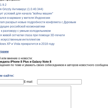
1.9.2
Grizzly Антивирус (1.0.40.344)
дит условий для начала "войны машин"
ался в кармане у жителя Индонезии
ram раскрыл новые подробности конфликта с Дуровым
дущее российской космонавтики
 к разговору с умным холодильником
я живой сетчатки глаза при помощи 3D-печати
м искусственным интеллектом
ows XP и Vista прекратится в 2018 году
ограмм
 или мнение о новости:
редила iPhone 8 Plus и Galaxy Note 8
бщения по теме и уважать своих собеседников и авторов новостного сообщен
м сайте:
E-mail: