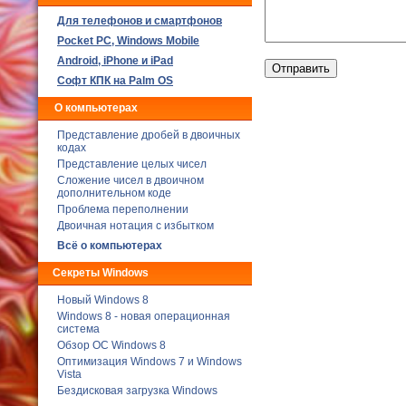
Для телефонов и смартфонов
Poсket PC, Windows Mobile
Android, iPhone и iPad
Софт КПК на Palm OS
О компьютерах
Представление дробей в двоичных
кодах
Представление целых чисел
Сложение чисел в двоичном
дополнительном коде
Проблема переполнении
Двоичная нотация с избытком
Всё о компьютерах
Секреты Windows
Новый Windows 8
Windows 8 - новая операционная
система
Обзор ОС Windows 8
Оптимизация Windows 7 и Windows
Vista
Бездисковая загрузка Windows