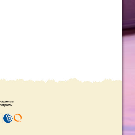
рограммы
рограмм