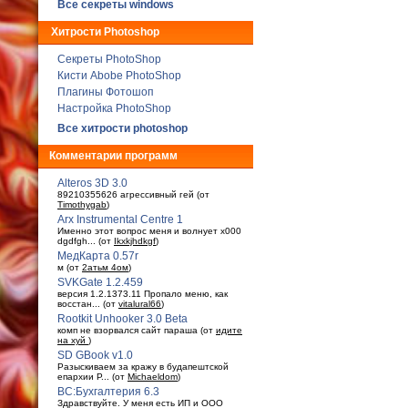
Все секреты windows
Хитрости Photoshop
Секреты PhotoShop
Кисти Abobe PhotoShop
Плагины Фотошоп
Настройка PhotoShop
Все хитрости photoshop
Комментарии программ
Alteros 3D 3.0
89210355626 агрессивный гей (от
Timothygab
)
Arx Instrumental Centre 1
Именно этот вопрос меня и волнует x000
dgdfgh... (от
Ikxkjhdkgf
)
МедКарта 0.57r
м (от
2атьм 4ом
)
SVKGate 1.2.459
версия 1.2.1373.11 Пропало меню, как
восстан... (от
vitalural66
)
Rootkit Unhooker 3.0 Beta
комп не взорвался сайт параша (от
идите
на хуй
)
SD GBook v1.0
Разыскиваем за кражу в будaпештской
епархии Р... (от
Michaeldom
)
ВС:Бухгалтерия 6.3
Здравствуйте. У меня есть ИП и ООО