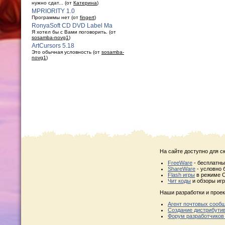
нужно сдат... (от
Катерина
)
MPRIORITY 1.0
Программы нет (от
fingert
)
RonyaSoft CD DVD Label Ma
Я хотел бы с Вами поговорить. (от
sosamba-novg1
)
ArtCursors 5.18
Это обычная условность (от
sosamba-
novg1
)
На сайте доступно для с
FreeWare
- бесплатн
ShareWare
- условно 
Flash игры
в режиме O
Чит коды
и обзоры игр
Наши разработки и проек
Агент почтовых сооб
Создание дистрибути
Форум разработчиков