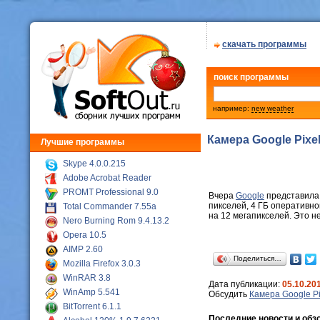
скачать программы
поиск программы
например:
new weather
Камера Google Pixel
Лучшие программы
Skype 4.0.0.215
Adobe Acrobat Reader
PROMT Professional 9.0
Вчера
Google
представила 
пикселей, 4 ГБ оперативно
Total Commander 7.55a
на 12 мегапикселей. Это н
Nero Burning Rom 9.4.13.2
Opera 10.5
AIMP 2.60
Поделиться…
Mozilla Firefox 3.0.3
WinRAR 3.8
Дата публикации:
05.10.20
WinAmp 5.541
Обсудить
Камера Google Pi
BitTorrent 6.1.1
Последние новости и обз