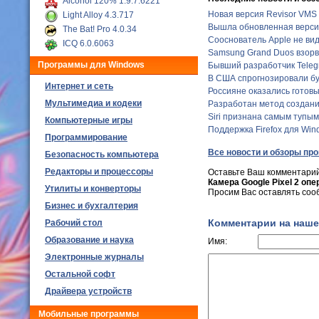
Alcohol 120% 1.9.7.6221
Новая версия Revisor VMS 
Light Alloy 4.3.717
Вышла обновленная версия 
The Bat! Pro 4.0.34
Сооснователь Apple не ви
ICQ 6.0.6063
Samsung Grand Duos взорв
Программы для Windows
Бывший разработчик Teleg
В США спрогнозировали бу
Интернет и сеть
Россияне оказались готовы
Мультимедиа и кодеки
Разработан метод создани
Siri признана самым тупы
Компьютерные игры
Поддержка Firefox для Wind
Программирование
Все новости и обзоры пр
Безопасность компьютера
Редакторы и процессоры
Оставьте Ваш комментарий
Камера Google Pixel 2 опе
Утилиты и конверторы
Просим Вас оставлять соо
Бизнес и бухгалтерия
Комментарии на наше
Рабочий стол
Образование и наука
Имя:
Электронные журналы
Остальной софт
Драйвера устройств
Мобильные программы