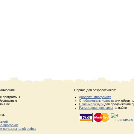
качивания:
Сервис для разработчиков:
ые программы
Добавить программу
бесплатные
Опубликовать новость
или обзор п
n-Line
Платные услуги
для продвижения п
Размещение рекламы
на сайте
ты:
щений
ва программ
 и пользователей софта