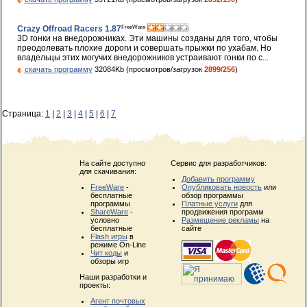
FreeWare
Crazy Offroad Racers 1.87
3D гонки на внедорожниках. Эти машины созданы для того, чтобы
преодолевать плохие дороги и совершать прыжки по ухабам. Но
владельцы этих могучих внедорожников устраивают гонки по с...
скачать программу
32084Kb (просмотров/загрузок
2899/256
)
Страница:
1
|
2
|
3
|
4
|
5
|
6
|
7
На сайте доступно
Сервис для разработчиков:
для скачивания:
Добавить программу
FreeWare
-
Опубликовать новость
или
бесплатные
обзор программы
программы
Платные услуги
для
ShareWare
-
продвижения программ
условно
Размещение рекламы
на
бесплатные
сайте
Flash игры
в
режиме On-Line
Чит коды
и
обзоры игр
Наши разработки и
проекты:
Агент почтовых