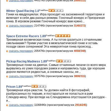
скачать программу
44517Kb (просмотров/загрузок
2850/212
)
FreeWare
Winter Quad Racing 1.0
Гонки на квадроциклах. Игра проходит на заснеженной территории и
включает в себя два разных режима: Гоночный конкурс и Призрачная
гонка. В игровом режиме Гоночный конкурс вам нужно...
скачать программу
21474Kb (просмотров/загрузок
3140/272
)
FreeWare
Space Extreme Racers 1.89
Трехмерная космическая гонка. А ты готов сразиться с отчаянными
смельчаками? Прими участие в межгалактической гонке и оставь
позади своих соперников! Эта невероятная гонка происход...
скачать программу
20547Kb (просмотров/загрузок
4058/348
)
FreeWare
Pickup Racing Madness 1.89
Трехмерные гонки на джипах. Самые отчаянные лихачи со всего мира
вырвались из узких городских рамок и направились туда, где хорошие
дороги являются редкостью, а снежные заносы, не...
скачать программу
33757Kb (просмотров/загрузок
3808/315
)
FreeWare
Prison 1.89
Трехмерная игра-ужастик. Ты должен найти 8 фотографий,
разбросанных по тюрьме, и постараться не попасться в руки
Слендер-мену. При взгляде на Слендермена опустошается рассудок -
и...
скачать программу
110684Kb (просмотров/загрузок
2914/245
)