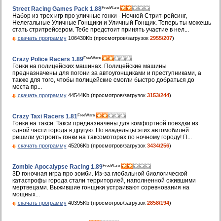
FreeWare
Street Racing Games Pack 1.88
Набор из трех игр про уличные гонки - Ночной Стрит-рейсинг,
Нелегальные Уличные Гонщики и Уличный Гонщик. Теперь ты можешь
стать стритрейсером. Тебе предстоит принять участие в нел...
скачать программу
106430Kb (просмотров/загрузок
2955/207
)
FreeWare
Crazy Police Racers 1.89
Гонки на полицейских машинах. Полицейские машины
предназначены для погони за автоугонщиками и преступниками, а
также для того, чтобы полицейские смогли быстро добраться до
места пр...
скачать программу
44544Kb (просмотров/загрузок
3153/244
)
FreeWare
Crazy Taxi Racers 1.81
Гонки на такси. Такси предназначены для комфортной поездки из
одной части города в другую. Но владельцы этих автомобилей
решили устроить гонки на таксомоторах по ночному городу! П...
скачать программу
45206Kb (просмотров/загрузок
3434/256
)
FreeWare
Zombie Apocalypse Racing 1.89
3D гоночная игра про зомби. Из-за глобальной биологической
катастрофы города стали территорией, наполненной ожившими
мертвецами. Выжившие гонщики устраивают соревнования на
мощных...
скачать программу
40395Kb (просмотров/загрузок
2858/194
)