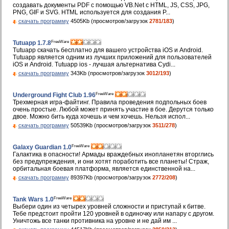
создавать документы PDF с помощью VB.Net с HTML, JS, CSS, JPG,
PNG, GIF и SVG. HTML используется для создания P...
скачать программу
4505Kb (просмотров/загрузок
2781/183
)
FreeWare
Tutuapp 1.7.8
Tutuapp скачать бесплатно для вашего устройства iOS и Android.
Tutuapp является одним из лучших приложений для пользователей
iOS и Android. Tutuapp ios - лучшая альтернатива Cydi...
скачать программу
343Kb (просмотров/загрузок
3012/193
)
FreeWare
Underground Fight Club 1.96
Трехмерная игра-файтинг. Правила проведения подпольных боев
очень простые. Любой может принять участие в бое. Дерутся только
двое. Можно бить куда хочешь и чем хочешь. Нельзя испол...
скачать программу
50539Kb (просмотров/загрузок
3511/278
)
FreeWare
Galaxy Guardian 1.0
Галактика в опасности! Армады враждебных инопланетян вторглись
без предупреждения, и они хотят поработить все планеты! Страж,
орбитальная боевая платформа, является единственной на...
скачать программу
89397Kb (просмотров/загрузок
2772/208
)
FreeWare
Tank Wars 1.0
Выбери один из четырех уровней сложности и приступай к битве.
Тебе предстоит пройти 120 уровней в одиночку или напару с другом.
Уничтожь все танки противника на уровне и не дай им ...