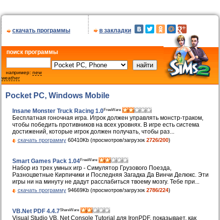
скачать программы
в закладки
поиск программы
например:
new
weather
Poсket PC, Windows Mobile
FreeWare
Insane Monster Truck Racing 1.0
Бесплатная гоночная игра. Игрок должен управлять монстр-траком,
чтобы победить противников на всех уровнях. В игре есть система
достижений, которые игрок должен получать, чтобы раз...
скачать программу
60410Kb (просмотров/загрузок
2726/200
)
FreeWare
Smart Games Pack 1.04
Набор из трех умных игр - Симулятор Грузового Поезда,
Разноцветные Кирпичики и Последняя Загадка Да Винчи Делюкс. Эти
игры ни на минуту не дадут расслабиться твоему мозгу. Тебе при...
скачать программу
94669Kb (просмотров/загрузок
2786/224
)
ShareWare
VB.Net PDF 4.4.7
Visual Studio VB. Net Console Tutorial для IronPDF, показывает, как