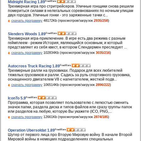
FreeWare
Midnight Racing 1.89
Трехмерная игра про стритрейсеров. Уличные гонщики снова решили
помериться силами в нелегальных соревнованиях по ночным улицам
двух городов. Уличные гонки - это заряженные тачки с...
скачать программу
48172Kb (просмотров/загрузок
2935/258
)
FreeWare
Slenders Woods 1.89
Трехмерная игра-приключение. В игре есть два режима с разным
геймплеем - режим История, являющийся основным, и который
представляет из себя квест, в котором Слендермен преследует ...
скачать программу
102834Kb (просмотров/загрузок
3035/216
)
FreeWare
Autocross Truck Racing 1.89
Трехмерные ралли на грузовиках. Подарок для всех любителей
тяжелых грузовиков и ралли. Садись за руль спортивного грузовика,
оснащенного двигателем V8 с нагнетателем, жесткой подв...
скачать программу
106514Kb (просмотров/загрузок
2896/222
)
FreeWare
IconTo 5.9
Программа, которая позволяет пользователю с легкостью сменить
значок папки, раздела диска и типов файлов или сразу группы папок
или разделов на любую, которую Вы укажете (ICO, PNG,...
скачать программу
12661Kb (просмотров/загрузок
2874/185
)
FreeWare
Operation Ubersoldat 1.89
Шутер от первого лица про Вторую Мировую войну. В начале Второй
Мировой войны в немецких подразделениях специальных