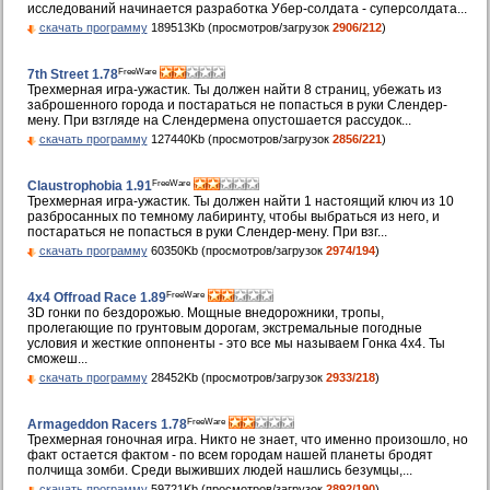
исследований начинается разработка Убер-солдата - суперсолдата...
скачать программу
189513Kb (просмотров/загрузок
2906/212
)
FreeWare
7th Street 1.78
Трехмерная игра-ужастик. Ты должен найти 8 страниц, убежать из
заброшенного города и постараться не попасться в руки Слендер-
мену. При взгляде на Слендермена опустошается рассудок...
скачать программу
127440Kb (просмотров/загрузок
2856/221
)
FreeWare
Claustrophobia 1.91
Трехмерная игра-ужастик. Ты должен найти 1 настоящий ключ из 10
разбросанных по темному лабиринту, чтобы выбраться из него, и
постараться не попасться в руки Слендер-мену. При взг...
скачать программу
60350Kb (просмотров/загрузок
2974/194
)
FreeWare
4x4 Offroad Race 1.89
3D гонки по бездорожью. Мощные внедорожники, тропы,
пролегающие по грунтовым дорогам, экстремальные погодные
условия и жесткие оппоненты - это все мы называем Гонка 4x4. Ты
сможеш...
скачать программу
28452Kb (просмотров/загрузок
2933/218
)
FreeWare
Armageddon Racers 1.78
Трехмерная гоночная игра. Никто не знает, что именно произошло, но
факт остается фактом - по всем городам нашей планеты бродят
полчища зомби. Среди выживших людей нашлись безумцы,...
скачать программу
59721Kb (просмотров/загрузок
2892/190
)