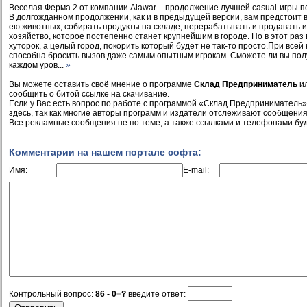
Веселая Ферма 2 от компании Alawar – продолжение лучшей casual-игры п
В долгожданном продолжении, как и в предыдущей версии, вам предстоит 
ею животных, собирать продукты на складе, перерабатывать и продавать и
хозяйство, которое постепенно станет крупнейшим в городе. Но в этот раз
хуторок, а целый город, покорить который будет не так-то просто.При всей
способна бросить вызов даже самым опытным игрокам. Сможете ли вы полу
каждом уров...
»
Вы можете оставить своё мнение о программе
Склад Предприниматель
ил
сообщить о битой ссылке на скачивание.
Если у Вас есть вопрос по работе с программой «Склад Предприниматель»
здесь, так как многие авторы программ и издатели отслеживают сообщения
Все рекламные сообщения не по теме, а также ссылками и телефонами буд
Комментарии на нашем портале софта:
Имя:
E-mail:
Контрольный вопрос:
86 - 0=?
введите ответ: