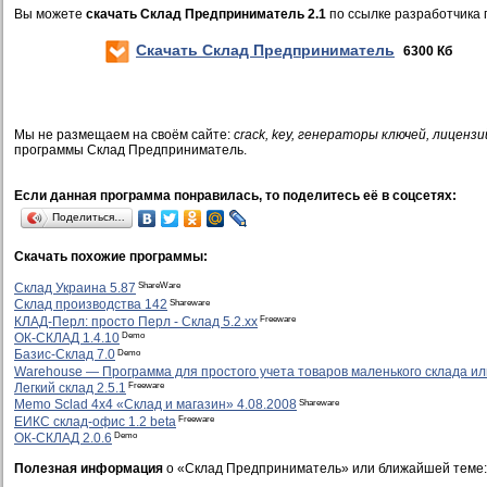
Вы можете
скачать Склад Предприниматель 2.1
по ссылке разработчика 
Скачать Склад Предприниматель
6300 Кб
Мы не размещаем на своём сайте:
crack, key, генераторы ключей, лицензи
программы Склад Предприниматель.
Если данная программа понравилась, то поделитесь её в соцсетях:
Поделиться…
Скачать похожие программы:
ShareWare
Склад Украина 5.87
Shareware
Склад производства 142
Freeware
КЛАД-Перл: просто Перл - Склад 5.2.xx
Demo
ОК-СКЛАД 1.4.10
Demo
Базис-Склад 7.0
Warehouse — Программа для простого учета товаров маленького склада ил
Freeware
Легкий склад 2.5.1
Shareware
Memo Sclad 4x4 «Склад и магазин» 4.08.2008
Freeware
ЕИКС склад-офис 1.2 beta
Demo
ОК-СКЛАД 2.0.6
Полезная информация
о «Склад Предприниматель» или ближайшей теме: