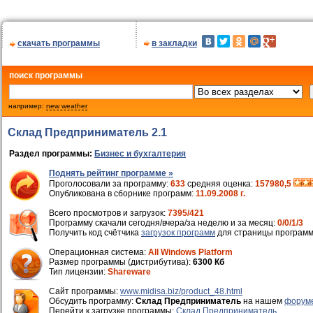
скачать программы
в закладки
поиск программы
например:
new weather
Склад Предприниматель 2.1
Раздел программы:
Бизнес и бухгалтерия
Поднять рейтинг программе »
Проголосовали за программу:
633
средняя оценка:
157980,5
Опубликована в сборнике программ:
11.09.2008 г.
Всего просмотров и загрузок:
7395/421
Программу скачали сегодня/вчера/за неделю и за месяц:
0/0/1/3
Получить код счётчика
загрузок программ
для страницы программ
Операционная система:
All Windows Platform
Размер программы (дистрибутива):
6300 Кб
Тип лицензии:
Shareware
Cайт программы:
www.midisa.biz/product_48.html
Обсудить программу:
Склад Предприниматель
на нашем
форум
Перейти к загрузке программы:
Склад Предприниматель