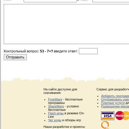
Контрольный вопрос:
53 - 7=?
введите ответ:
На сайте доступно для
Сервис для разработч
скачивания:
Добавить програм
FreeWare
- бесплатные
Опубликовать нов
программы
Платные услуги
дл
ShareWare
- условно
Размещение рекл
бесплатные
Flash игры
в режиме On-
Line
Чит коды
и обзоры игр
Наши разработки и проекты: