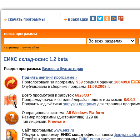
скачать программы
в закладки
поиск программы
например:
new weather
ЕИКС склад-офис 1.2 beta
Раздел программы:
Бизнес и бухгалтерия
Поднять рейтинг программе »
Проголосовали за программу:
939
средняя оценка:
106499,0
Опубликована в сборнике программ:
11.09.2008 г.
Всего просмотров и загрузок:
6826/337
Программу скачали сегодня/вчера/за неделю и за месяц:
0/0/0/2
Получить код счётчика
загрузок программ
для страницы программ
Операционная система:
All Windows Platform
Размер программы (дистрибутива):
229 Кб
Тип лицензии:
Freeware
Cайт программы:
www.eiks.ru
Обсудить программу:
ЕИКС склад-офис
на нашем
форуме софта
Перейти к загрузке программы:
ЕИКС склад-офис