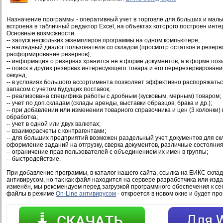
Назначение программы - оперативный учет в торговле для больших и мал
встроена в табличный редактор Excel, на объектах которого построен инт
Основные возможности
-- запуск нескольких экземпляров программы на одном компьютере;
-- наглядный диалог пользователя со складом (просмотр остатков и резерв
расформирование резервов);
-- информация о резервах хранится не в форме документов, а в форме поз
-- поиск в других резервах интересующего товара и его перерезервирован
секунд;
-- в условиях большого ассортимента позволяет эффективно распоряжат
запасом с учетом будущих поставок;
-- реализована специфика работы с дробным (кусковым, мерным) товаром;
-- учет по доп.складам (склады аренды, выставки образцов, брака и др.);
-- при добавлении или изменении товарного справочника и цен (3 колонки)
обработка;
-- учет в одной или двух валютах;
-- взаиморасчеты с контрагентами;
-- для больших предприятий возможен раздельный учет документов для ск
оформление заданий на отгрузку, сверка документов, различные состояния
-- ограничение прав пользователей с объединением их имен в группы;
-- быстродействие.
При добавление программы, в каталог нашего сайта, ссылка на ЕИКС скла
антивирусом, но так как файл находится на сервере разработчика или изд
изменён, мы рекомендуем перед загрузкой программного обеспечения к се
файлы в режиме
On-Line антивирусом
- откроется в новом окне и будет пр