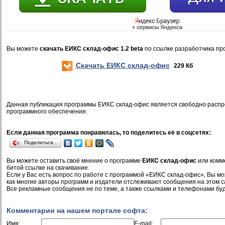
Вы можете
скачать ЕИКС склад-офис 1.2 beta
по ссылке разработчика пр
Скачать ЕИКС склад-офис
229 Кб
Данная публикация программы ЕИКС склад-офис является свободно расп
программного обеспечения.
Если данная программа понравилась, то поделитесь её в соцсетях:
Поделиться…
Вы можете оставить своё мнение о программе
ЕИКС склад-офис
или комме
битой ссылке на скачивание.
Если у Вас есть вопрос по работе с программой «ЕИКС склад-офис», Вы мож
как многие авторы программ и издатели отслеживают сообщения на этом с
Все рекламные сообщения не по теме, а также ссылками и телефонами буд
Комментарии на нашем портале софта:
Имя:
E-mail: