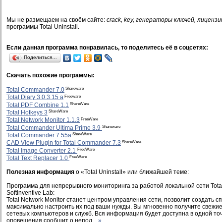
Мы не размещаем на своём сайте:
crack, key, генераторы ключей, лицензи
программы Total Uninstall.
Если данная программа понравилась, то поделитесь её в соцсетях:
Поделиться…
Скачать похожие программы:
Shareware
Total Commander 7.0
Freeware
Total Diary 3.0.3.15 a
ShareWare
Total PDF Combine 1.1
ShareWare
Total Hotkeys 3
FreeWare
Total Network Monitor 1.1.3
Shareware
Total Commander Ultima Prime 3.9
ShareWare
Total Commander 7.55a
ShareWare
CAD View Plugin for Total Commander 7.3
FreeWare
Total Image Converter 2.1
FreeWare
Total Text Replacer 1.0
Полезная информация
о «Total Uninstall» или ближайшей теме:
Программа для непрерывного мониторинга за работой локальной сети Total 
Softinventive Lab:
Total Network Monitor станет центром управления сети, позволит создать с
максимально настроить их под ваши нужды. Вы мгновенно получите свежие
сетевых компьютеров и служб. Вся информация будет доступна в одной точ
оповещения сообщит о непол...
»