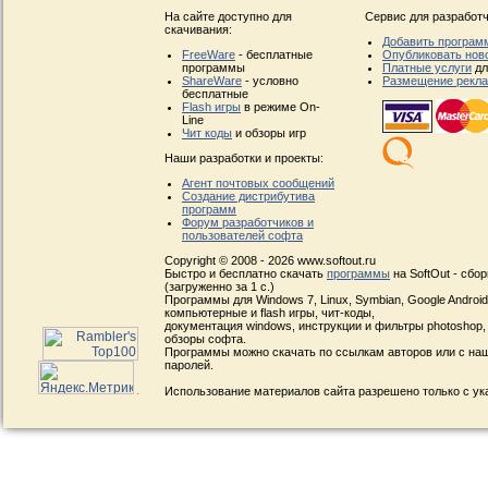
На сайте доступно для
Сервис для разработч
скачивания:
Добавить програм
FreeWare
- бесплатные
Опубликовать нов
программы
Платные услуги
дл
ShareWare
- условно
Размещение рекл
бесплатные
Flash игры
в режиме On-
Line
Чит коды
и обзоры игр
Наши разработки и проекты:
Агент почтовых сообщений
Создание дистрибутива
программ
Форум разработчиков и
пользователей софта
Copyright © 2008 - 2026 www.softout.ru
Быстро и бесплатно скачать
программы
на SoftOut - сбо
(загруженно за 1 с.)
Программы для Windows 7, Linux, Symbian, Google Android, 
компьютерные и flash игры, чит-коды,
документация windows, инструкции и фильтры photoshop,
обзоры софта.
Программы можно скачать по ссылкам авторов или с наш
паролей.
Использование материалов сайта разрешено только с ук