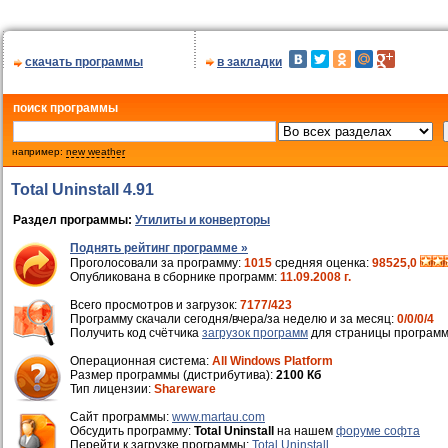
скачать программы
в закладки
поиск программы
например:
new weather
Total Uninstall 4.91
Раздел программы:
Утилиты и конверторы
Поднять рейтинг программе »
Проголосовали за программу:
1015
средняя оценка:
98525,0
Опубликована в сборнике программ:
11.09.2008 г.
Всего просмотров и загрузок:
7177/423
Программу скачали сегодня/вчера/за неделю и за месяц:
0/0/0/4
Получить код счётчика
загрузок программ
для страницы программ
Операционная система:
All Windows Platform
Размер программы (дистрибутива):
2100 Кб
Тип лицензии:
Shareware
Cайт программы:
www.martau.com
Обсудить программу:
Total Uninstall
на нашем
форуме софта
Перейти к загрузке программы:
Total Uninstall