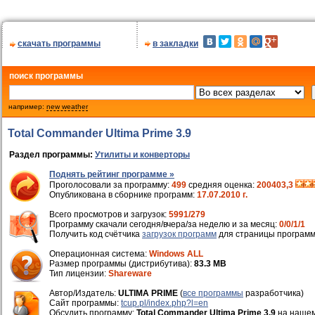
скачать программы
в закладки
поиск программы
например:
new weather
Total Commander Ultima Prime 3.9
Раздел программы:
Утилиты и конверторы
Поднять рейтинг программе »
Проголосовали за программу:
499
средняя оценка:
200403,3
Опубликована в сборнике программ:
17.07.2010 г.
Всего просмотров и загрузок:
5991/279
Программу скачали сегодня/вчера/за неделю и за месяц:
0/0/1/1
Получить код счётчика
загрузок программ
для страницы программ
Операционная система:
Windows ALL
Размер программы (дистрибутива):
83.3 MB
Тип лицензии:
Shareware
Автор/Издатель:
ULTIMA PRIME
(
все программы
разработчика)
Cайт программы:
tcup.pl/index.php?l=en
Обсудить программу:
Total Commander Ultima Prime 3.9
на наше