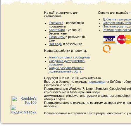
На сайте доступно для
Сервис для разработч
скачивания:
Добавить програм
FreeWare
- бесплатные
Опубликовать нов
программы
Платные услуги
дл
ShareWare
- условно
Размещение рекл
бесплатные
Flash игры
в режиме On-
Line
Чит коды
и обзоры игр
Наши разработки и проекты:
Агент почтовых сообщений
Создание дистрибутива
программ
Форум разработчиков и
пользователей софта
Copyright © 2008 - 2026 www.softout.ru
Быстро и бесплатно скачать
программы
на SoftOut - сбо
(загруженно за 1 с.)
Программы для Windows 7, Linux, Symbian, Google Android, 
компьютерные и flash игры, чит-коды,
документация windows, инструкции и фильтры photoshop,
обзоры софта.
Программы можно скачать по ссылкам авторов или с наш
паролей.
Использование материалов сайта разрешено только с ук