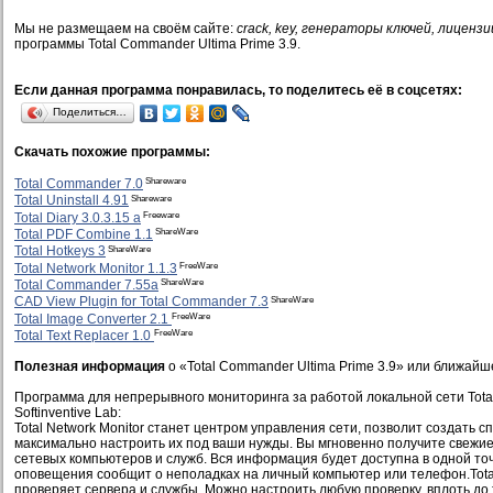
Мы не размещаем на своём сайте:
crack, key, генераторы ключей, лицензи
программы Total Commander Ultima Prime 3.9.
Если данная программа понравилась, то поделитесь её в соцсетях:
Поделиться…
Скачать похожие программы:
Shareware
Total Commander 7.0
Shareware
Total Uninstall 4.91
Freeware
Total Diary 3.0.3.15 a
ShareWare
Total PDF Combine 1.1
ShareWare
Total Hotkeys 3
FreeWare
Total Network Monitor 1.1.3
ShareWare
Total Commander 7.55a
ShareWare
CAD View Plugin for Total Commander 7.3
FreeWare
Total Image Converter 2.1
FreeWare
Total Text Replacer 1.0
Полезная информация
о «Total Commander Ultima Prime 3.9» или ближайш
Программа для непрерывного мониторинга за работой локальной сети Total 
Softinventive Lab:
Total Network Monitor станет центром управления сети, позволит создать с
максимально настроить их под ваши нужды. Вы мгновенно получите свежие
сетевых компьютеров и служб. Вся информация будет доступна в одной точ
оповещения сообщит о неполадках на личный компьютер или телефон.Total
проверяет сервера и службы. Можно настроить любую проверку, вплоть до 