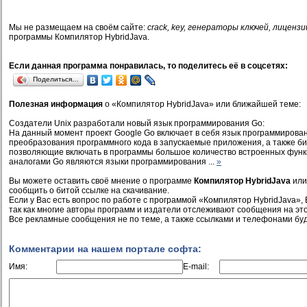
Мы не размещаем на своём сайте:
crack, key, генераторы ключей, лицензи
программы Компилятор HybridJava.
Если данная программа понравилась, то поделитесь её в соцсетях:
Поделиться…
Полезная информация
о «Компилятор HybridJava» или ближайшей теме:
Создатели Unix разработали новый язык программирования Go:
На данный момент проект Google Go включает в себя язык программирова
преобразования программного кода в запускаемые приложения, а также биб
позволяющие включать в программы большое количество встроенных фу
аналогами Go являются языки программирования ...
»
Вы можете оставить своё мнение о программе
Компилятор HybridJava
или
сообщить о битой ссылке на скачивание.
Если у Вас есть вопрос по работе с программой «Компилятор HybridJava», 
так как многие авторы программ и издатели отслеживают сообщения на это
Все рекламные сообщения не по теме, а также ссылками и телефонами буд
Комментарии на нашем портале софта:
Имя:
E-mail: