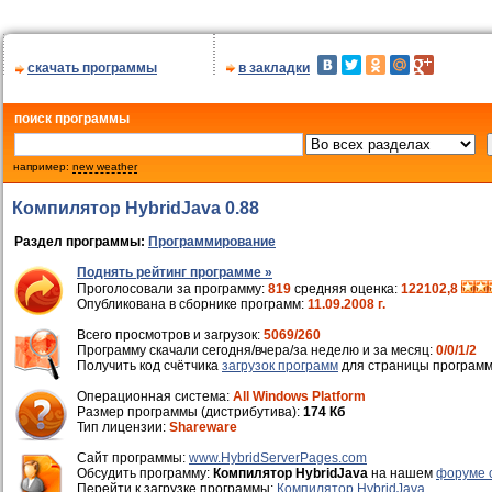
скачать программы
в закладки
поиск программы
например:
new weather
Компилятор HybridJava 0.88
Раздел программы:
Программирование
Поднять рейтинг программе »
Проголосовали за программу:
819
средняя оценка:
122102,8
Опубликована в сборнике программ:
11.09.2008 г.
Всего просмотров и загрузок:
5069/260
Программу скачали сегодня/вчера/за неделю и за месяц:
0/0/1/2
Получить код счётчика
загрузок программ
для страницы программ
Операционная система:
All Windows Platform
Размер программы (дистрибутива):
174 Кб
Тип лицензии:
Shareware
Cайт программы:
www.HybridServerPages.com
Обсудить программу:
Компилятор HybridJava
на нашем
форуме 
Перейти к загрузке программы:
Компилятор HybridJava