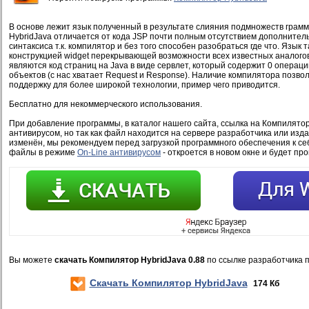
В основе лежит язык полученный в результате слияния подмножеств грамм
HybridJava отличается от кода JSP почти полным отсутствием дополнител
синтаксиса т.к. компилятор и без того способен разобраться где что. Язык
конструкцией widget перекрывающей возможности всех известных аналого
являются код страниц на Java в виде сервлет, который содержит 0 операци
объектов (c нас хватает Request и Response). Наличие компилятора позво
поддержку для более широкой технологии, пример чего приводится.
Бесплатно для некоммерческого использования.
При добавление программы, в каталог нашего сайта, ссылка на Компилятор
антивирусом, но так как файл находится на сервере разработчика или изд
изменён, мы рекомендуем перед загрузкой программного обеспечения к се
файлы в режиме
On-Line антивирусом
- откроется в новом окне и будет пр
Вы можете
скачать Компилятор HybridJava 0.88
по ссылке разработчика 
Скачать Компилятор HybridJava
174 Кб