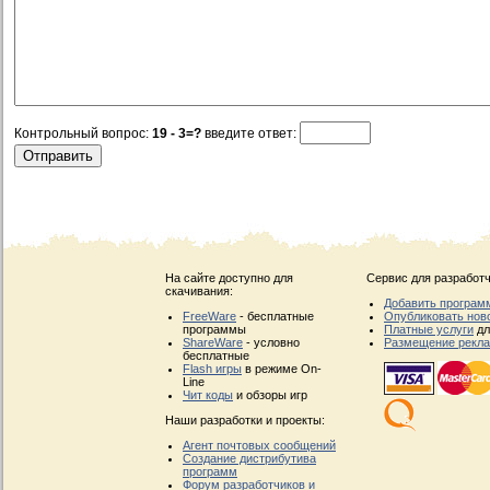
Контрольный вопрос:
19 - 3=?
введите ответ:
На сайте доступно для
Сервис для разработч
скачивания:
Добавить програм
FreeWare
- бесплатные
Опубликовать нов
программы
Платные услуги
дл
ShareWare
- условно
Размещение рекл
бесплатные
Flash игры
в режиме On-
Line
Чит коды
и обзоры игр
Наши разработки и проекты:
Агент почтовых сообщений
Создание дистрибутива
программ
Форум разработчиков и