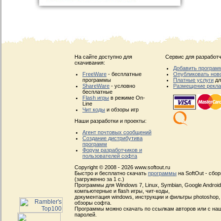
На сайте доступно для
Сервис для разработч
скачивания:
Добавить програм
FreeWare
- бесплатные
Опубликовать нов
программы
Платные услуги
дл
ShareWare
- условно
Размещение рекл
бесплатные
Flash игры
в режиме On-
Line
Чит коды
и обзоры игр
Наши разработки и проекты:
Агент почтовых сообщений
Создание дистрибутива
программ
Форум разработчиков и
пользователей софта
Copyright © 2008 - 2026 www.softout.ru
Быстро и бесплатно скачать
программы
на SoftOut - сбо
(загруженно за 1 с.)
Программы для Windows 7, Linux, Symbian, Google Android, 
компьютерные и flash игры, чит-коды,
документация windows, инструкции и фильтры photoshop,
обзоры софта.
Программы можно скачать по ссылкам авторов или с наш
паролей.