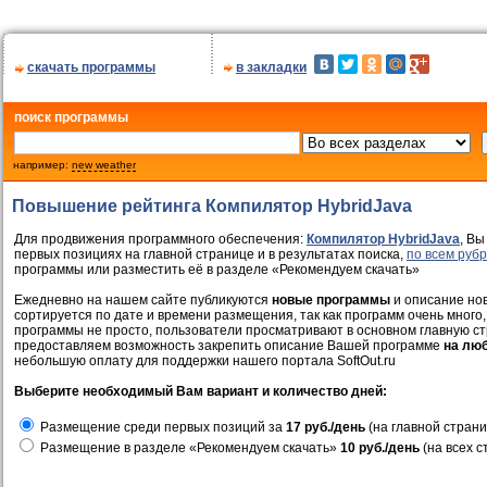
скачать программы
в закладки
поиск программы
например:
new weather
Повышение рейтинга Компилятор HybridJava
Для продвижения программного обеспечения:
Компилятор HybridJava
, Вы
первых позициях на главной странице и в результатах поиска,
по всем руб
программы или разместить её в разделе «Рекомендуем скачать»
Ежедневно на нашем сайте публикуются
новые программы
и описание нов
сортируется по дате и времени размещения, так как программ очень много,
программы не просто, пользователи просматривают в основном главную ст
предоставляем возможность закрепить описание Вашей программе
на лю
небольшую оплату для поддержки нашего портала SoftOut.ru
Выберите необходимый Вам вариант и количество дней:
Размещение среди первых позиций за
17 руб./день
(на главной страни
Размещение в разделе «Рекомендуем скачать»
10 руб./день
(на всех с