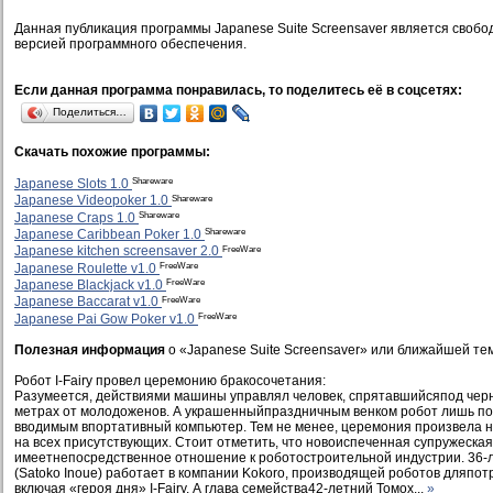
Данная публикация программы Japanese Suite Screensaver является своб
версией программного обеспечения.
Если данная программа понравилась, то поделитесь её в соцсетях:
Поделиться…
Скачать похожие программы:
Shareware
Japanese Slots 1.0
Shareware
Japanese Videopoker 1.0
Shareware
Japanese Craps 1.0
Shareware
Japanese Caribbean Poker 1.0
FreeWare
Japanese kitchen screensaver 2.0
FreeWare
Japanese Roulette v1.0
FreeWare
Japanese Blackjack v1.0
FreeWare
Japanese Baccarat v1.0
FreeWare
Japanese Pai Gow Poker v1.0
Полезная информация
о «Japanese Suite Screensaver» или ближайшей те
Робот I-Fairy провел церемонию бракосочетания:
Разумеется, действиями машины управлял человек, спрятавшийсяпод черн
метрах от молодоженов. А украшенныйпраздничным венком робот лишь по
вводимым впортативный компьютер. Тем не менее, церемония произвела
на всех присутствующих. Стоит отметить, что новоиспеченная супружеская
имеетнепосредственное отношение к роботостроительной индустрии. 36-
(Satoko Inoue) работает в компании Kokoro, производящей роботов дляпот
включая «героя дня» I-Fairy. А глава семейства42-летний Томох...
»