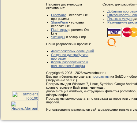
На сайте доступно для
Сервис для разработч
скачивания:
Добавить програм
FreeWare
- бесплатные
Опубликовать нов
программы
Платные услуги
дл
ShareWare
- условно
Размещение рекл
бесплатные
Flash игры
в режиме On-
Line
Чит коды
и обзоры игр
Наши разработки и проекты:
Агент почтовых сообщений
Создание дистрибутива
программ
Форум разработчиков и
пользователей софта
Copyright © 2008 - 2026 www.softout.ru
Быстро и бесплатно скачать
программы
на SoftOut - сбо
(загруженно за 2 с.)
Программы для Windows 7, Linux, Symbian, Google Android, 
компьютерные и flash игры, чит-коды,
документация windows, инструкции и фильтры photoshop,
обзоры софта.
Программы можно скачать по ссылкам авторов или с наш
паролей.
Использование материалов сайта разрешено только с ук