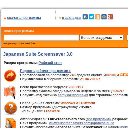
скачать программы
в закладки
поиск программы
например:
new weather
Japanese Suite Screensaver 3.0
Раздел программы:
Рабочий стол
Поднять рейтинг программе »
Проголосовали за программу:
246
средняя оценка:
406506,4
Опубликована в сборнике программ:
21.04.2016 г.
Всего просмотров и загрузок:
2883/197
Программу скачали сегодня/вчера/за неделю и за месяц:
0/0/2/7
Получить код счётчика
загрузок программ
для страницы программ
Операционная система:
Windows All Platform
Размер программы (дистрибутива):
7950Kb
Тип лицензии:
FreeWare
Автор/Издатель:
FullScreensavers.com
(
все программы
разработ
Cайт программы:
www.fullscreensavers.com/japanese-suite
Обсудить программу:
Japanese Suite Screensaver
на нашем
фор