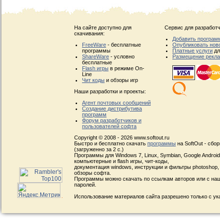
На сайте доступно для
Сервис для разработч
скачивания:
Добавить програм
FreeWare
- бесплатные
Опубликовать нов
программы
Платные услуги
дл
ShareWare
- условно
Размещение рекл
бесплатные
Flash игры
в режиме On-
Line
Чит коды
и обзоры игр
Наши разработки и проекты:
Агент почтовых сообщений
Создание дистрибутива
программ
Форум разработчиков и
пользователей софта
Copyright © 2008 - 2026 www.softout.ru
Быстро и бесплатно скачать
программы
на SoftOut - сбо
(загруженно за 2 с.)
Программы для Windows 7, Linux, Symbian, Google Android, 
компьютерные и flash игры, чит-коды,
документация windows, инструкции и фильтры photoshop,
обзоры софта.
Программы можно скачать по ссылкам авторов или с наш
паролей.
Использование материалов сайта разрешено только с ук