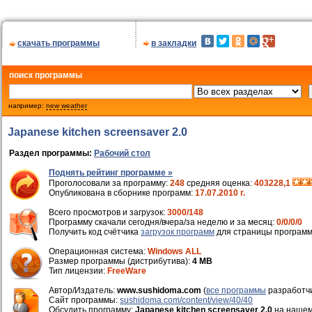
скачать программы
в закладки
поиск программы
например:
new weather
Japanese kitchen screensaver 2.0
Раздел программы:
Рабочий стол
Поднять рейтинг программе »
Проголосовали за программу:
248
средняя оценка:
403228,1
Опубликована в сборнике программ:
17.07.2010 г.
Всего просмотров и загрузок:
3000/148
Программу скачали сегодня/вчера/за неделю и за месяц:
0/0/0/0
Получить код счётчика
загрузок программ
для страницы программ
Операционная система:
Windows ALL
Размер программы (дистрибутива):
4 MB
Тип лицензии:
FreeWare
Автор/Издатель:
www.sushidoma.com
(
все программы
разработч
Cайт программы:
sushidoma.com/content/view/40/40
Обсудить программу:
Japanese kitchen screensaver 2.0
на наше