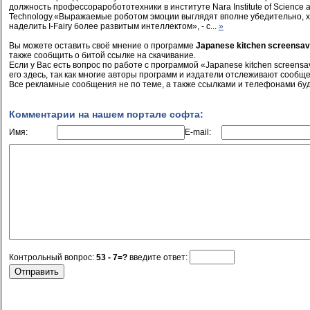
должность профессораробототехники в институте Nara Institute of Science 
Technology.«Выражаемые роботом эмоции выглядят вполне убедительно, 
наделить I-Fairy более развитым интеллектом», - с...
»
Вы можете оставить своё мнение о программе
Japanese kitchen screensav
также сообщить о битой ссылке на скачивание.
Если у Вас есть вопрос по работе с программой «Japanese kitchen screensa
его здесь, так как многие авторы программ и издатели отслеживают сообще
Все рекламные сообщения не по теме, а также ссылками и телефонами буд
Комментарии на нашем портале софта:
Имя:
E-mail:
Контрольный вопрос:
53 - 7=?
введите ответ: