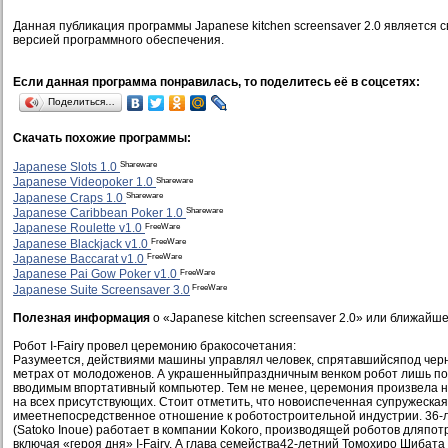
Данная публикация программы Japanese kitchen screensaver 2.0 является
версией программного обеспечения.
Если данная программа понравилась, то поделитесь её в соцсетях:
Поделиться…
Скачать похожие программы:
Shareware
Japanese Slots 1.0
Shareware
Japanese Videopoker 1.0
Shareware
Japanese Craps 1.0
Shareware
Japanese Caribbean Poker 1.0
FreeWare
Japanese Roulette v1.0
FreeWare
Japanese Blackjack v1.0
FreeWare
Japanese Baccarat v1.0
FreeWare
Japanese Pai Gow Poker v1.0
FreeWare
Japanese Suite Screensaver 3.0
Полезная информация
о «Japanese kitchen screensaver 2.0» или ближайше
Робот I-Fairy провел церемонию бракосочетания:
Разумеется, действиями машины управлял человек, спрятавшийсяпод черн
метрах от молодоженов. А украшенныйпраздничным венком робот лишь по
вводимым впортативный компьютер. Тем не менее, церемония произвела
на всех присутствующих. Стоит отметить, что новоиспеченная супружеская
имеетнепосредственное отношение к роботостроительной индустрии. 36-
(Satoko Inoue) работает в компании Kokoro, производящей роботов дляпот
включая «героя дня» I-Fairy. А глава семейства42-летний Томохиро Шибата 