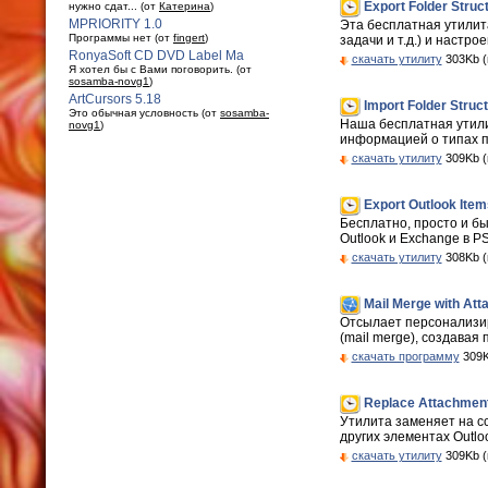
Export Folder Struct
нужно сдат... (от
Катерина
)
MPRIORITY 1.0
Эта бесплатная утилита
Программы нет (от
fingert
)
задачи и т.д.) и настр
RonyaSoft CD DVD Label Ma
скачать утилиту
303Kb (
Я хотел бы с Вами поговорить. (от
sosamba-novg1
)
ArtCursors 5.18
Import Folder Struct
Это обычная условность (от
sosamba-
Наша бесплатная утили
novg1
)
информацией о типах па
скачать утилиту
309Kb (
Export Outlook Items
Бесплатно, просто и бы
Outlook и Exchange в P
скачать утилиту
308Kb (
Mail Merge with Att
Отсылает персонализир
(mail merge), создавая
скачать программу
309K
Replace Attachments
Утилита заменяет на с
других элементах Outlo
скачать утилиту
309Kb (