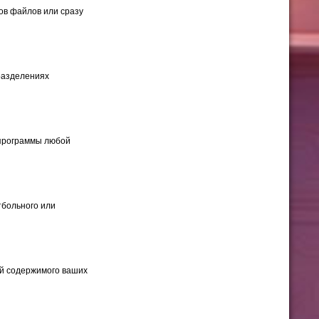
ов файлов или сразу
разделениях
 программы любой
тбольного или
ий содержимого ваших