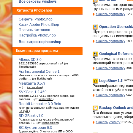
Все секреты windows
Программа, которая поз
группы папок или разде
Хитрости Photoshop
скачать программу
1266
Секреты PhotoShop
Кисти Abobe PhotoShop
Operation Ubersolda
Плагины Фотошоп
Шутер от первого лица
Настройка PhotoShop
специальных исследова
скачать программу
1895
Все хитрости photoshop
Комментарии программ
Geological Referenc
Программа-справочник
Alteros 3D 3.0
желающий может разыск
89210355626 агрессивный гей (от
Timothygab
)
скачать программу
3849
Arx Instrumental Centre 1
Именно этот вопрос меня и волнует x000
dgdfgh... (от
Ikxkjhdkgf
)
FreeWare
LogoShow 1.1
МедКарта 0.57r
Разнообразьте вид ваш
м (от
2атьм 4ом
)
хоккейного клуба в зна
SVKGate 1.2.459
скачать программу
5425
версия 1.2.1373.11 Пропало меню, как
восстан... (от
vitalural66
)
Rootkit Unhooker 3.0 Beta
Backup Outlook and
комп не взорвался сайт параша (от
идите
на хуй
)
Эта бесплатная утилит
SD GBook v1.0
почтовых ящиков, общих
Разыскиваем за кражу в будaпештской
скачать утилиту
312Kb (
епархии Р... (от
Michaeldom
)
ВС:Бухгалтерия 6.3
Здравствуйте. У меня есть ИП и ООО