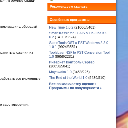
сяч) в режиме слайд-
Рекомендуем скачать
Оценённые программы
 свою машину, оборудуй
New Time 1.0.2
(21006/5461)
Smart Kassir for EGAIS & On-Line KKT
6.2
(14113/8624)
SameTools OST a PST Windows 8 3.0
1.0.1
(9924/3551)
Toolsbaer NSF to PST Conversion Tool
ранить вложения из
1.0
(8658/2231)
Интернет Контроль Сервер
(20058/5041)
Mayawaka 1.0
(3458/225)
The End of the World 1.0
(5439/510)
бработать все вложенные
Все по количеству оценок »
Программы по популярности »
о удостоверения.