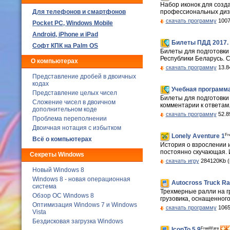
Набор иконок для созд
Для телефонов и смартфонов
профессиональных диза
скачать программу
1007
Poсket PC, Windows Mobile
Android, iPhone и iPad
Билеты ПДД 2017. 
Софт КПК на Palm OS
Билеты для подготовки
Республики Беларусь. С
О компьютерах
скачать программу
13.8
Представление дробей в двоичных
кодах
Учебная программа
Представление целых чисел
Билеты для подготовки
Сложение чисел в двоичном
комментарии к ответам.
дополнительном коде
скачать программу
52.8
Проблема переполнении
Двоичная нотация с избытком
Fr
Lonely Aventure 1
Всё о компьютерах
История о взрослении 
постоянно скучающая. И
Секреты Windows
скачать игру
284120Kb (
Новый Windows 8
Windows 8 - новая операционная
Autocross Truck Ra
система
Трехмерные ралли на гр
Обзор ОС Windows 8
грузовика, оснащенного
Оптимизация Windows 7 и Windows
скачать программу
1065
Vista
Бездисковая загрузка Windows
FreeWare
IconTo 5.9