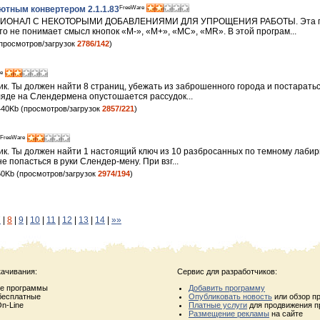
FreeWare
ютным конвертером 2.1.1.83
ОНАЛ С НЕКОТОРЫМИ ДОБАВЛЕНИЯМИ ДЛЯ УПРОЩЕНИЯ РАБОТЫ. Эта пр
то не понимает смысл кнопок «M-», «M+», «MC», «MR». В этой програм...
просмотров/загрузок
2786/142
)
e
к. Ты должен найти 8 страниц, убежать из заброшенного города и постаратьс
ляде на Слендермена опустошается рассудок...
40Kb (просмотров/загрузок
2857/221
)
FreeWare
ик. Ты должен найти 1 настоящий ключ из 10 разбросанных по темному лабир
не попасться в руки Слендер-мену. При взг...
0Kb (просмотров/загрузок
2974/194
)
7
|
8
|
9
|
10
|
11
|
12
|
13
|
14
|
»»
качивания:
Сервис для разработчиков:
ые программы
Добавить программу
бесплатные
Опубликовать новость
или обзор п
n-Line
Платные услуги
для продвижения п
Размещение рекламы
на сайте