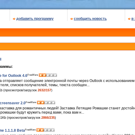
добавить программу
сообщить новость
в
ы
граммы:
FreeWare
 for Outlook 4.6
а отправляет сообщение электронной почты через Outlook с использованием
теля, списков получателей, темы, текста сообщен...
b (просмотров/загрузок
2632/157
)
FreeWare
creensaver 2.0
 заставка для романтичных людей! Заставка Летящие Ромашки станет досто
ромашки будут кружить перед вами, пока вам н...
1Kb (просмотров/загрузок
2866/235
)
FreeWare
ne 1.1.1.8 Beta