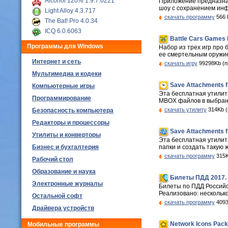
Alcohol 120% 1.9.7.6221
Приложение предназнач
шоу с сохранением инф
Light Alloy 4.3.717
скачать программу
566 
The Bat! Pro 4.0.34
ICQ 6.0.6063
Battle Cars Games 
Программы для Windows
Набор из трех игр про б
ее смертельным оружием 
Интернет и сеть
скачать игру
99298Kb (п
Мультимедиа и кодеки
Save Attachments f
Компьютерные игры
Эта бесплатная утилит
Программирование
MBOX файлов в выбранно
скачать утилиту
314Kb (
Безопасность компьютера
Редакторы и процессоры
Save Attachments f
Утилиты и конверторы
Эта бесплатная утилит
Бизнес и бухгалтерия
папки и создать такую ж
скачать программу
315K
Рабочий стол
Образование и наука
Билеты ПДД 2017. 
Электронные журналы
Билеты по ПДД Российс
Реализовано: несколько
Остальной софт
скачать программу
4093
Драйвера устройств
Network Icons Pack
Мобильные программы