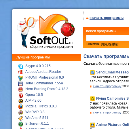
скачать программы
поиск программы
например:
new weather
Скачать программ
Лучшие программы
Скачать бесплатные про
Skype 4.0.0.215
Adobe Acrobat Reader
Send Email Message
Эта бесплатная утилит
PROMT Professional 9.0
записи, адреса отправи
Total Commander 7.55a
скачать программу
303K
Nero Burning Rom 9.4.13.2
Opera 10.5
Flying Camomiles S
AIMP 2.60
У нас появилась новая
Mozilla Firefox 3.0.3
рабочего стола. Милые 
WinRAR 3.8
скачать программу
1236
WinAmp 5.541
BitTorrent 6.1.1
Anime Pictures Onli