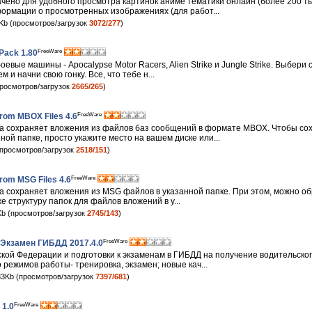
ено для удобного просмотра картинок аниме тематики онлайн (более 200 ты
ормации о просмотренных изображениях (для работ...
Kb (просмотров/загрузок
3072/277
)
FreeWare
Pack 1.80
оевые машины - Apocalypse Motor Racers, Alien Strike и Jungle Strike. Выбери
и начни свою гонку. Все, что тебе н...
росмотров/загрузок
2665/265
)
FreeWare
rom MBOX Files 4.6
а сохраняет вложения из файлов баз сообщений в формате MBOX. Чтобы сох
й папке, просто укажите место на вашем диске или...
просмотров/загрузок
2518/151
)
FreeWare
rom MSG Files 4.6
а сохраняет вложения из MSG файлов в указанной папке. При этом, можно о
е структуру папок для файлов вложений в у...
b (просмотров/загрузок
2745/143
)
FreeWare
Экзамен ГИБДД 2017.4.0
кой Федерации и подготовки к экзаменам в ГИБДД на получение водительског
 режимов работы- тренировка, экзамен; новые кач...
3Kb (просмотров/загрузок
7397/681
)
FreeWare
 1.0