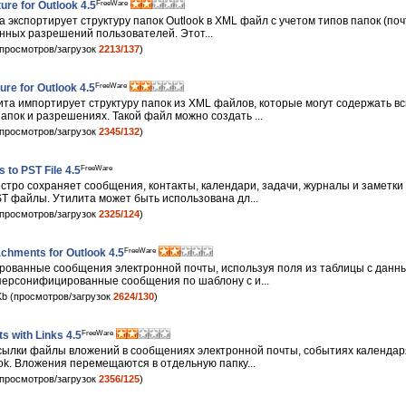
FreeWare
ure for Outlook 4.5
 экспортирует структуру папок Outlook в XML файл с учетом типов папок (почт
оенных разрешений пользователей. Этот...
просмотров/загрузок
2213/137
)
FreeWare
ure for Outlook 4.5
та импортирует структуру папок из XML файлов, которые могут содержать в
пок и разрешениях. Такой файл можно создать ...
просмотров/загрузок
2345/132
)
FreeWare
 to PST File 4.5
стро сохраняет сообщения, контакты, календари, задачи, журналы и заметки
ST файлы. Утилита может быть использована дл...
просмотров/загрузок
2325/124
)
FreeWare
achments for Outlook 4.5
ованные сообщения электронной почты, используя поля из таблицы с данн
 персонифицированные сообщения по шаблону с и...
b (просмотров/загрузок
2624/130
)
FreeWare
 with Links 4.5
сылки файлы вложений в сообщениях электронной почты, событиях календаря,
ok. Вложения перемещаются в отдельную папку...
просмотров/загрузок
2356/125
)