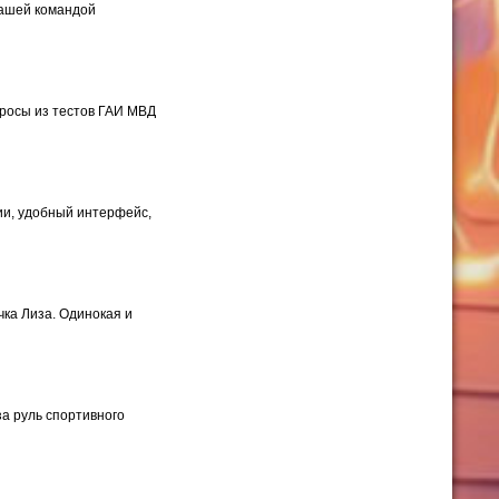
нашей командой
просы из тестов ГАИ МВД
ии, удобный интерфейс,
чка Лиза. Одинокая и
за руль спортивного