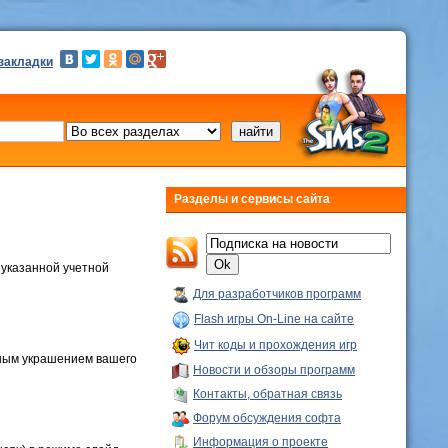
 закладки
Разделы и сервисы сайта
 указанной учетной
Для разработчиков программ
Flash игры On-Line на сайте
Чит коды и прохождения игр
йным украшением вашего
Новости и обзоры программ
Контакты, обратная связь
Форум обсуждения софта
Информация о проекте