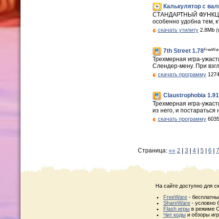
Калькулятор c вал
СТАНДАРТНЫЙ ФУНКЦИ
особенно удобна тем, к
скачать утилиту
2.8Mb (
FreeWar
7th Street 1.78
Трехмерная игра-ужасти
Слендер-мену. При взг
скачать программу
1274
Claustrophobia 1.91
Трехмерная игра-ужаст
из него, и постараться 
скачать программу
6035
Страница:
««
2
|
3
|
4
|
5
|
6
|
На сайте доступно для с
FreeWare
- бесплатн
ShareWare
- условно 
Flash игры
в режиме O
Чит коды
и обзоры игр