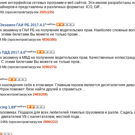
ания интерфейсов сетевых программ и веб сайтов. Эти иконки разработаны 
йнеров и представлены в различных форматах: ICO, GIF...
Kb (просмотров/загрузок
2581/225
)
FreeWare
Экзамен ГАИ РБ 2017.4.1
 к экзамену в ГАИ РБ на получение водительских прав. Наиболее сложные во
 этими билетами Вы можете не только прове...
4 Mb (просмотров/загрузок
4836/380
)
FreeWare
 ПДД 2017.4.0
 к экзамену в МВД на получение водительских прав. Качественные иллюстрац
 С этими билетами Вы можете не только пров...
9 Mb (просмотров/загрузок
3295/274
)
eeWare
и нахождения себя в этом мире. Главным героем является десятилетняя дево
грок поможет Лизе найти друзей и справиться ...
просмотров/загрузок
2483/208
)
FreeWare
cing 1.89
узовиках. Подарок для всех любителей тяжелых грузовиков и ралли. Садись 
 двигателем V8 с нагнетателем, жесткой подв...
14Kb (просмотров/загрузок
2896/222
)