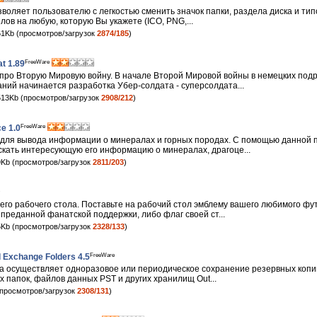
воляет пользователю с легкостью сменить значок папки, раздела диска и тип
лов на любую, которую Вы укажете (ICO, PNG,...
1Kb (просмотров/загрузок
2874/185
)
FreeWare
t 1.89
 про Вторую Мировую войну. В начале Второй Мировой войны в немецких под
ний начинается разработка Убер-солдата - суперсолдата...
13Kb (просмотров/загрузок
2908/212
)
FreeWare
e 1.0
 для вывода информации о минералах и горных породах. С помощью данной
ать интересующую его информацию о минералах, драгоце...
Kb (просмотров/загрузок
2811/203
)
его рабочего стола. Поставьте на рабочий стол эмблему вашего любимого фу
к преданной фанатской поддержки, либо флаг своей ст...
Kb (просмотров/загрузок
2328/133
)
FreeWare
 Exchange Folders 4.5
а осуществляет одноразовое или периодическое сохранение резервных коп
 папок, файлов данных PST и других хранилищ Out...
просмотров/загрузок
2308/131
)