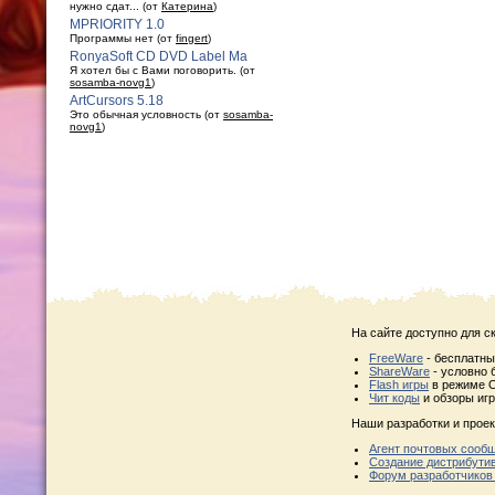
нужно сдат... (от
Катерина
)
MPRIORITY 1.0
Программы нет (от
fingert
)
RonyaSoft CD DVD Label Ma
Я хотел бы с Вами поговорить. (от
sosamba-novg1
)
ArtCursors 5.18
Это обычная условность (от
sosamba-
novg1
)
На сайте доступно для с
FreeWare
- бесплатн
ShareWare
- условно 
Flash игры
в режиме O
Чит коды
и обзоры игр
Наши разработки и проек
Агент почтовых сооб
Создание дистрибути
Форум разработчиков