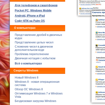
Для телефонов и смартфонов
Poсket PC, Windows Mobile
Android, iPhone и iPad
Софт КПК на Palm OS
О компьютерах
Представление дробей в двоичных
кодах
Представление целых чисел
Сложение чисел в двоичном
дополнительном коде
Проблема переполнении
Двоичная нотация с избытком
Всё о компьютерах
Секреты Windows
Новый Windows 8
Windows 8 - новая операционная
система
Обзор ОС Windows 8
Оптимизация Windows 7 и Windows
Vista
Бездисковая загрузка Windows