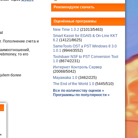
Рекомендуем скачать
Оценённые программы
New Time 1.0.2
(21013/5463)
at
Smart Kassir for EGAIS & On-Line KKT
6.2
(14121/8625)
т. Пополнение счета и
SameTools OST a PST Windows 8 3.0
взаимоотношений,
1.0.1
(9944/3552)
ebmoney, то его
Toolsbaer NSF to PST Conversion Tool
1.0
(8674/2231)
Интернет Контроль Сервер
(20068/5042)
будет более
Mayawaka 1.0
(3462/225)
The End of the World 1.0
(5445/510)
Все по количеству оценок »
Программы по популярности »