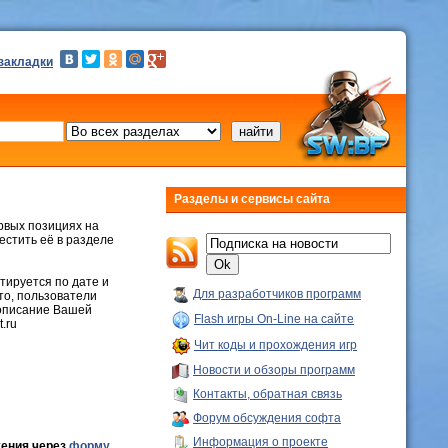
 закладки
Разделы и сервисы сайта
ервых позициях на
стить её в разделе
тируется по дате и
Для разработчиков программ
то, пользователи
 описание Вашей
Flash игры On-Line на сайте
.ru
Чит коды и прохождения игр
Новости и обзоры программ
Контакты, обратная связь
Форум обсуждения софта
Информация о проекте
жения через
форму