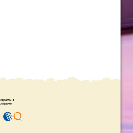
рограммы
рограмм