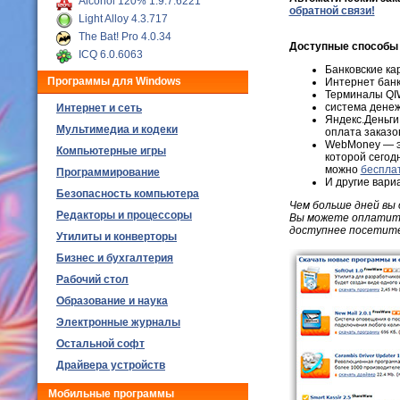
Alcohol 120% 1.9.7.6221
обратной связи!
Light Alloy 4.3.717
The Bat! Pro 4.0.34
Доступные способы
ICQ 6.0.6063
Банковские кар
Программы для Windows
Интернет банк
Терминалы QIWI
система денеж
Интернет и сеть
Яндекс.Деньги
Мультимедиа и кодеки
оплата заказо
WebMoney — эт
Компьютерные игры
которой сегод
можно
беспла
Программирование
И другие вари
Безопасность компьютера
Чем больше дней вы 
Редакторы и процессоры
Вы можете оплатить 
доступнее посетите
Утилиты и конверторы
Бизнес и бухгалтерия
Рабочий стол
Образование и наука
Электронные журналы
Остальной софт
Драйвера устройств
Мобильные программы