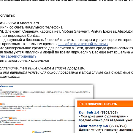
 оплаты:
ты - VISA и MasterCard
инг и со счёта мобильного телефона
, Элекснет, Comepay, Кассира.нет, Мобил Элемент, PinPay Express, Absolutpl
ных переводов Contact
 – доступный и безопасный способ платить за товары и услуги через интерне
в происходят в реальном времени
на сайте платежной системы
о универсальное средство для расчетов в Сети, целая среда финансовых 
ня пользуются миллионы людей по всему миру, если у Вас ещё нет кошелька w
тно зарегистрировать
анты электронных кошельков
оплатите, тем выше будете в списке программ.
оба варианта услуги для одной программы в этом случае она будет ещё 
лям сайта!