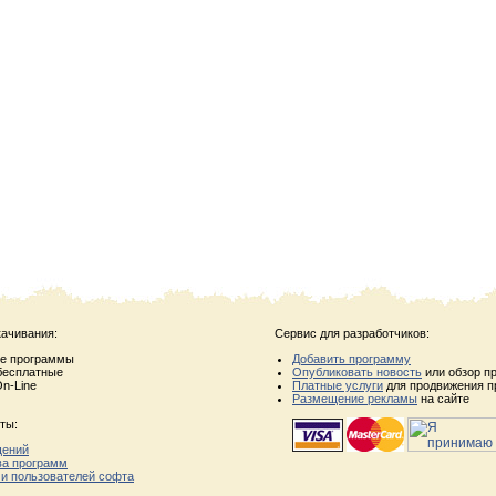
качивания:
Сервис для разработчиков:
ые программы
Добавить программу
бесплатные
Опубликовать новость
или обзор п
n-Line
Платные услуги
для продвижения п
Размещение рекламы
на сайте
ты:
щений
ва программ
 и пользователей софта