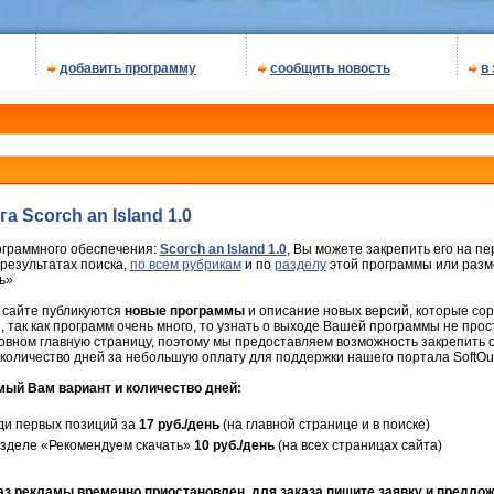
добавить программу
сообщить новость
в
 Scorch an Island 1.0
ограммного обеспечения:
Scorch an Island 1.0
, Вы можете закрепить его на п
 результатах поиска,
по всем рубрикам
и по
разделу
этой программы или разме
ь»
 сайте публикуются
новые программы
и описание новых версий, которые сор
так как программ очень много, то узнать о выходе Вашей программы не прос
овном главную страницу, поэтому мы предоставляем возможность закрепить
количество дней за небольшую оплату для поддержки нашего портала SoftOut
ый Вам вариант и количество дней:
и первых позиций за
17 руб./день
(на главной странице и в поиске)
зделе «Рекомендуем скачать»
10 руб./день
(на всех страницах сайта)
аз рекламы временно приостановлен, для заказа пишите заявку и предло