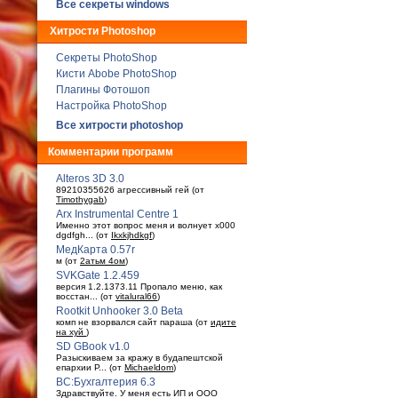
Все секреты windows
Хитрости Photoshop
Секреты PhotoShop
Кисти Abobe PhotoShop
Плагины Фотошоп
Настройка PhotoShop
Все хитрости photoshop
Комментарии программ
Alteros 3D 3.0
89210355626 агрессивный гей (от
Timothygab
)
Arx Instrumental Centre 1
Именно этот вопрос меня и волнует x000
dgdfgh... (от
Ikxkjhdkgf
)
МедКарта 0.57r
м (от
2атьм 4ом
)
SVKGate 1.2.459
версия 1.2.1373.11 Пропало меню, как
восстан... (от
vitalural66
)
Rootkit Unhooker 3.0 Beta
комп не взорвался сайт параша (от
идите
на хуй
)
SD GBook v1.0
Разыскиваем за кражу в будaпештской
епархии Р... (от
Michaeldom
)
ВС:Бухгалтерия 6.3
Здравствуйте. У меня есть ИП и ООО