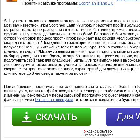
Перейти к загрузке программы:
Scorch an Island 1.0
SaI - увлекательная походовая игра про танковые сражения на летающих о
мотивам известной игры Scorched Earth.??Игроку предстоит пройти большо
островов, на которых разворачиваются танковые баталии с применением 
оружия - от пулемета до плазмы и атомных бомб. В процессе боя можно д
остров!??Игровой процесс прост - игрок выбирает вид оружия, угол обстре
снаряда и стреляет.?Чем длиннее траектория и выше точность выстрела, 
получает. ?Цель - уничтожение всех танков-конкурентов на уровне и набор
количества очков.??Между уровнями игрок попадает в специальный магазин
выбор оружия для танка. Здесь, на заработанные в процессе игры очки, иг
подготовить свой танк для следующей битвы.??Игра выполнена в высокод
деформируемом трехмерном окружении, с широким использованием спецэ
сохраняется простой игровой процесс, характерный для двумерных игр.??
компьютере до 8 человек, а также игра по сети.
При добавление программы, в каталог нашего сайта, ссылка на Scorch an Is
антивирусом, но так как файл находится на сервере разработчика или изд
изменён, мы рекомендуем перед загрузкой программного обеспечения к се
файлы в режиме
On-Line антивирусом
- откроется в новом окне и будет пр