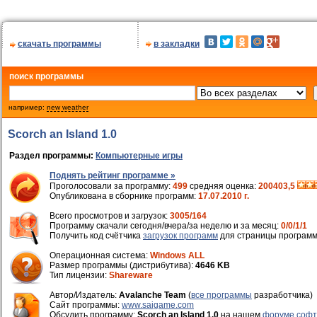
скачать программы
в закладки
поиск программы
например:
new weather
Scorch an Island 1.0
Раздел программы:
Компьютерные игры
Поднять рейтинг программе »
Проголосовали за программу:
499
средняя оценка:
200403,5
Опубликована в сборнике программ:
17.07.2010 г.
Всего просмотров и загрузок:
3005/164
Программу скачали сегодня/вчера/за неделю и за месяц:
0/0/1/1
Получить код счётчика
загрузок программ
для страницы программ
Операционная система:
Windows ALL
Размер программы (дистрибутива):
4646 KB
Тип лицензии:
Shareware
Автор/Издатель:
Avalanche Team
(
все программы
разработчика)
Cайт программы:
www.saigame.com
Обсудить программу:
Scorch an Island 1.0
на нашем
форуме софт