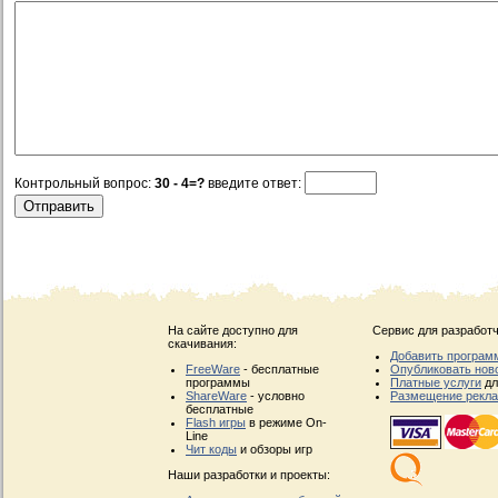
Контрольный вопрос:
30 - 4=?
введите ответ:
На сайте доступно для
Сервис для разработч
скачивания:
Добавить програм
FreeWare
- бесплатные
Опубликовать нов
программы
Платные услуги
дл
ShareWare
- условно
Размещение рекл
бесплатные
Flash игры
в режиме On-
Line
Чит коды
и обзоры игр
Наши разработки и проекты: