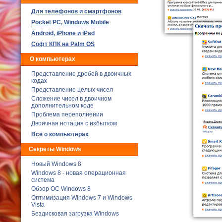
Для телефонов и смартфонов
Poсket PC, Windows Mobile
Android, iPhone и iPad
Софт КПК на Palm OS
О компьютерах
Представление дробей в двоичных
кодах
Представление целых чисел
Сложение чисел в двоичном
дополнительном коде
Проблема переполнении
Двоичная нотация с избытком
Всё о компьютерах
Секреты Windows
Новый Windows 8
Windows 8 - новая операционная
система
Обзор ОС Windows 8
Оптимизация Windows 7 и Windows
Vista
Бездисковая загрузка Windows