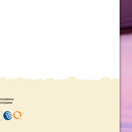
рограммы
рограмм