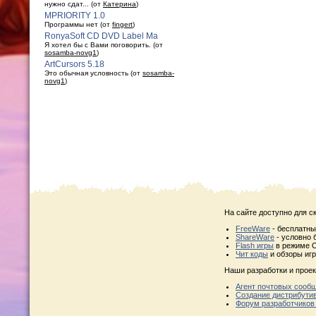
нужно сдат... (от
Катерина
)
MPRIORITY 1.0
Программы нет (от
fingert
)
RonyaSoft CD DVD Label Ma
Я хотел бы с Вами поговорить. (от
sosamba-novg1
)
ArtCursors 5.18
Это обычная условность (от
sosamba-
novg1
)
На сайте доступно для с
FreeWare
- бесплатн
ShareWare
- условно 
Flash игры
в режиме O
Чит коды
и обзоры игр
Наши разработки и проек
Агент почтовых сооб
Создание дистрибути
Форум разработчиков