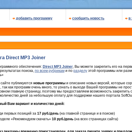
добавить программу
сообщить новость
в
 Direct MP3 Joiner
ограммного обеспечения:
Direct MP3 Joiner
, Вы можете закрепить его на пер
 результатах поиска,
по всем рубрикам
и по
разделу
этой программы или разме
ь»
 сайте публикуются
новые программы
и описание новых версий, которые сор
так как программ очень много, то узнать о выходе Вашей программы не прос
овном главную страницу, поэтому мы предоставляем возможность закрепить
количество дней за небольшую оплату для поддержки нашего портала SoftOut
ый Вам вариант и количество дней:
и первых позиций за
17 руб./день
(на главной странице и в поиске)
зделе «Рекомендуем скачать»
10 руб./день
(на всех страницах сайта)
аз рекламы временно приостановлен, для заказа пишите заявку и предло