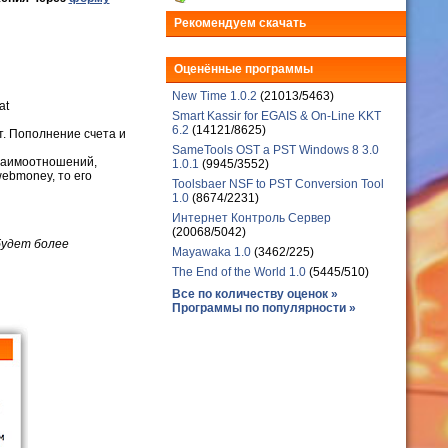
Рекомендуем скачать
Оценённые программы
New Time 1.0.2
(21013/5463)
at
Smart Kassir for EGAIS & On-Line KKT
6.2
(14121/8625)
т. Пополнение счета и
SameTools OST a PST Windows 8 3.0
взаимоотношений,
1.0.1
(9945/3552)
ebmoney, то его
Toolsbaer NSF to PST Conversion Tool
1.0
(8674/2231)
Интернет Контроль Сервер
(20068/5042)
будет более
Mayawaka 1.0
(3462/225)
The End of the World 1.0
(5445/510)
Все по количеству оценок »
Программы по популярности »