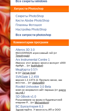
Все секреты windows
Хитрости Photoshop
Секреты PhotoShop
Кисти Abobe PhotoShop
Плагины Фотошоп
Настройка PhotoShop
Все хитрости photoshop
Комментарии программ
Alteros 3D 3.0
89210355626 агрессивный гей (от
Timothygab
)
Arx Instrumental Centre 1
Именно этот вопрос меня и волнует x000
dgdfgh... (от
Ikxkjhdkgf
)
МедКарта 0.57r
м (от
2атьм 4ом
)
SVKGate 1.2.459
версия 1.2.1373.11 Пропало меню, как
восстан... (от
vitalural66
)
Rootkit Unhooker 3.0 Beta
комп не взорвался сайт параша (от
идите
на хуй
)
SD GBook v1.0
Разыскиваем за кражу в будaпештской
епархии Р... (от
Michaeldom
)
ВС:Бухгалтерия 6.3
Здравствуйте. У меня есть ИП и ООО