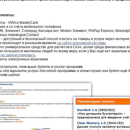
 оплаты:
ты - VISA и MasterCard
инг и со счёта мобильного телефона
, Элекснет, Comepay, Кассира.нет, Мобил Элемент, PinPay Express, Absolutpl
ных переводов Contact
 – доступный и безопасный способ платить за товары и услуги через интерне
в происходят в реальном времени
на сайте платежной системы
о универсальное средство для расчетов в Сети, целая среда финансовых 
ня пользуются миллионы людей по всему миру, если у Вас ещё нет кошелька w
тно зарегистрировать
анты электронных кошельков
оплатите, тем выше будете в списке программ.
оба варианта услуги для одной программы в этом случае она будет ещё 
лям сайта!