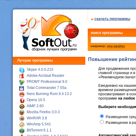
скачать программы
поиск программы
например:
new weather
Повышение рейтинга
Лучшие программы
Для продвижения пр
Skype 4.0.0.215
главной странице и в
Adobe Acrobat Reader
«Рекомендуем скачат
PROMT Professional 9.0
Ежедневно на нашем
Total Commander 7.55a
времени размещения, 
Nero Burning Rom 9.4.13.2
просматривают в осн
программе
на любое
Opera 10.5
AIMP 2.60
Выберите необходим
Mozilla Firefox 3.0.3
Размещение сред
WinRAR 3.8
Размещение в ра
WinAmp 5.541
BitTorrent 6.1.1
Автоматический зак