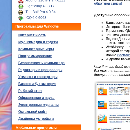
Alcohol 120% 1.9.7.6221
обратной связи!
Light Alloy 4.3.717
The Bat! Pro 4.0.34
Доступные способы
ICQ 6.0.6063
Банковские кар
Программы для Windows
Интернет банк
Терминалы QIWI
система денеж
Интернет и сеть
Яндекс.Деньги
Мультимедиа и кодеки
оплата заказо
WebMoney — эт
Компьютерные игры
которой сегод
можно
беспла
Программирование
И другие вари
Безопасность компьютера
Чем больше дней вы 
Редакторы и процессоры
Вы можете оплатить 
доступнее посетите
Утилиты и конверторы
Бизнес и бухгалтерия
Рабочий стол
Образование и наука
Электронные журналы
Остальной софт
Драйвера устройств
Мобильные программы