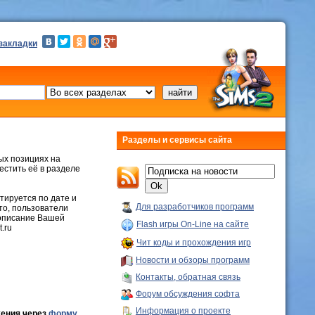
 закладки
Разделы и сервисы сайта
вых позициях на
стить её в разделе
тируется по дате и
Для разработчиков программ
то, пользователи
 описание Вашей
Flash игры On-Line на сайте
.ru
Чит коды и прохождения игр
Новости и обзоры программ
Контакты, обратная связь
Форум обсуждения софта
Информация о проекте
жения через
форму