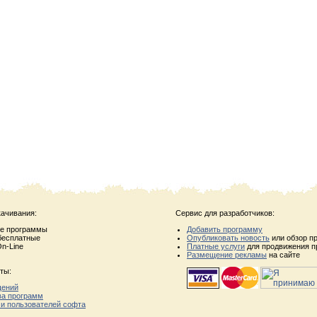
качивания:
Сервис для разработчиков:
ые программы
Добавить программу
бесплатные
Опубликовать новость
или обзор п
n-Line
Платные услуги
для продвижения п
Размещение рекламы
на сайте
ты:
щений
ва программ
 и пользователей софта