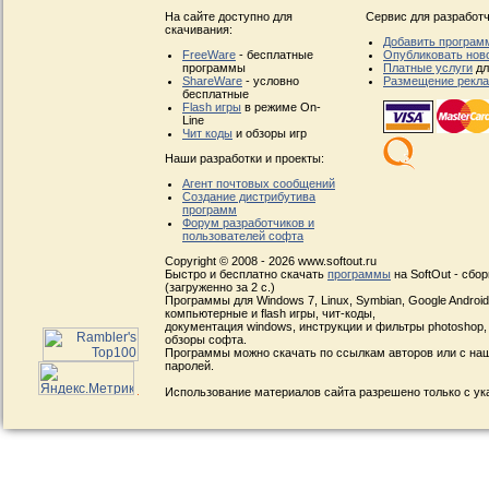
На сайте доступно для
Сервис для разработч
скачивания:
Добавить програм
FreeWare
- бесплатные
Опубликовать нов
программы
Платные услуги
дл
ShareWare
- условно
Размещение рекл
бесплатные
Flash игры
в режиме On-
Line
Чит коды
и обзоры игр
Наши разработки и проекты:
Агент почтовых сообщений
Создание дистрибутива
программ
Форум разработчиков и
пользователей софта
Copyright © 2008 - 2026 www.softout.ru
Быстро и бесплатно скачать
программы
на SoftOut - сбо
(загруженно за 2 с.)
Программы для Windows 7, Linux, Symbian, Google Android, 
компьютерные и flash игры, чит-коды,
документация windows, инструкции и фильтры photoshop,
обзоры софта.
Программы можно скачать по ссылкам авторов или с наш
паролей.
Использование материалов сайта разрешено только с ук