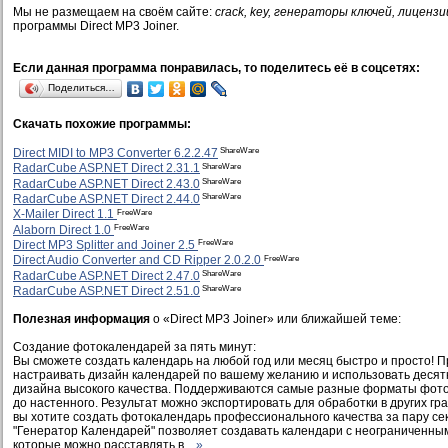
Мы не размещаем на своём сайте:
crack, key, генераторы ключей, лицензи
программы Direct MP3 Joiner.
Если данная программа понравилась, то поделитесь её в соцсетях:
Поделиться…
Скачать похожие программы:
ShareWare
Direct MIDI to MP3 Converter 6.2.2.47
ShareWare
RadarCube ASP.NET Direct 2.31.1
ShareWare
RadarCube ASP.NET Direct 2.43.0
ShareWare
RadarCube ASP.NET Direct 2.44.0
FreeWare
X-Mailer Direct 1.1
FreeWare
Alaborn Direct 1.0
FreeWare
Direct MP3 Splitter and Joiner 2.5
FreeWare
Direct Audio Converter and CD Ripper 2.0.2.0
ShareWare
RadarCube ASP.NET Direct 2.47.0
ShareWare
RadarCube ASP.NET Direct 2.51.0
Полезная информация
о «Direct MP3 Joiner» или ближайшей теме:
Создание фотокалендарей за пять минут:
Вы сможете создать календарь на любой год или месяц быстро и просто! П
настраивать дизайн календарей по вашему желанию и использовать десят
дизайна высокого качества. Поддерживаются самые разные форматы фото
до настенного. Результат можно экспортировать для обработки в других гр
вы хотите создать фотокалендарь профессионального качества за пару сек
"Генератор Календарей" позволяет создавать календари с неограниченны
которые можно расставлять в...
»