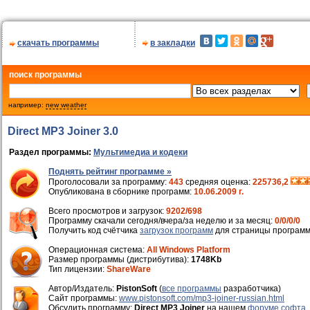
скачать программы
в закладки
поиск программы
например:
new weather
Direct MP3 Joiner 3.0
Раздел программы:
Мультимедиа и кодеки
Поднять рейтинг программе »
Проголосовали за программу:
443
средняя оценка:
225736,2
Опубликована в сборнике программ:
10.06.2009 г.
Всего просмотров и загрузок:
9202/698
Программу скачали сегодня/вчера/за неделю и за месяц:
0/0/0/0
Получить код счётчика
загрузок программ
для страницы программ
Операционная система:
All Windows Platform
Размер программы (дистрибутива):
1748Kb
Тип лицензии:
ShareWare
Автор/Издатель:
PistonSoft
(
все программы
разработчика)
Cайт программы:
www.pistonsoft.com/mp3-joiner-russian.html
Обсудить программу:
Direct MP3 Joiner
на нашем
форуме софта