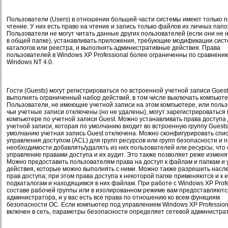
Пользователи (Users) в отношении большей части системы имеют только п
чтение. У них есть право на чтение и запись только файлов их личных папо
Пользователи не могут читать данные других пользователей (если они не 
в общей папке), устанавливать приложения, требующие модификации сис
каталогов или реестра, и выполнять административные действия. Права
пользователей в Windows XP Professional более ограниченны по сравнению
Windows NT 4.0.
Гости (Guests) могут регистрироваться по встроенной учетной записи Guest
выполнять ограниченный набор действий, в том числе выключать компьюте
Пользователи, не имеющие учетной записи на этом компьютере, или польз
чьи учетные записи отключены (но не удалены), могут зарегистрироваться 
компьютере по учетной записи Guest. Можно устанавливать права доступа 
учетной записи, которая по умолчанию входит во встроенную группу Guests
умолчанию учетная запись Guest отключена. Можно сконфигурировать спи
управления доступом (ACL) для групп ресурсов или групп безопасности и 
необходимости добавлять/удалять из них пользователей или ресурсы, что 
управление правами доступа и их аудит. Это также позволяет реже изменя
Можно предоставить пользователям права на доступ к файлам и папкам и 
действия, которые можно выполнять с ними. Можно также разрешить насл
прав доступа; при этом права доступа к некоторой папке применяются и к 
подкаталогам и находящимся в них файлам. При работе с Windows XP Profe
составе рабочей группы или в изолированном режиме вам предоставляютс
администратора, и у вас есть все права по отношению ко всем функциям
безопасности ОС. Если компьютер под управлением Windows XP Profession
включен в сеть, параметры безопасности определяет сетевой администра