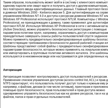
Таким образом, пользователь может войти в систему с клиентского компью
единому паролю или смарт-карте и получить доступ к другим компьютерам
без повторного ввода идентификационных данных. Главный протокол без
в доменах Windows 2000 - Kerberos версии 5. Для аутентификации на серв
управлением Windows NT 4.0 и доступа к ресурсам доменов Windows NT к
Windows XP Professional используют протокол NTLM. Компьютеры с Windo
Professional, не принадлежащие к домену, также применяют для аутентиф
протокол NTLM. Используя Windows XP Professional в сети с активным ката
(Active Directory), можно управлять безопасностью регистрации с помощью
параметров политики групп, например, ограничивать доступ к компьютерам
принудительно завершать сеансы работы пользователей спустя заданное
Можно применять предварительно сконфигурированные шаблоны безопас
соответствующие требованиям к безопасности данной рабочей станции ил
Шаблоны представляют собой файлы с предварительно сконфигурирован
параметрами безопасности, которые можно применять на локальном комп
или импортировать в групповые политики активного каталога. Эти шаблон
используются в неизменном виде или настраиваются для определенных ну
Авторизация
Авторизация позволяет контролировать доступ пользователей к ресурсам.
Применение списков управления доступом (access control list, ACL) и прав 
NTFS гарантирует, что пользователь получит доступ только к нужным ему р
например, к файлам, дискам (в том числе сетевым), принтерам и приложен
помощью групп безопасности, прав пользователей и прав доступа можно
одновременно управлять безопасностью как на уровне ресурсов, так и на 
файлов, папок и прав отдельных пользователей.