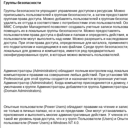
Группы безопасности
Группы безопасности упрощают управление доступом к ресурсам. Можно
приписывать пользователей к группам безопасности, а затем предоставля
группам права доступа. Можно добавлять пользователей к группам безопа
удалять их оттуда в соответствии с потребностями этих пользователей. Ос
MMC Computer Management позволяет создавать учетные записи пользова
помещать их в локальные группы безопасности. Можно предоставлять
пользователям права доступа к файлам и папкам и определять действия, 
пользователи могут выполнять над ними. Можно разрешить и наследовани
доступа. При этом права доступа, определенные для каталога, применяютс
его подкаталогам и находящимся в них файлам. Среди групп безопасности
локальных для домена и компьютера, имеется ряд предварительно
сконфигурированных групп, в которые можно включать пользователей.
Администраторы (Administrators) обладают полным контролем над локаль
компьютером и правами на совершение любых действий. При установке W
Professional для этой группы создается и назначается встроенная учетная
Администратор (Administrator). Когда компьютер присоединяется к домену, 
умолчанию к группе Администраторы добавляется группа Администратор
(Domain Administrators).
Опытные пользователи (Power Users) обладают правами на чтение и запи
не только в личных папках, но и за их пределами. Они могут устанавливать
приложения и выполнять многие административные действия. У членов эт
такой же уровень прав доступа, что и у групп Пользователи (Users) и Опыт
пользователи (Power Users) в Windows NT 4.0.