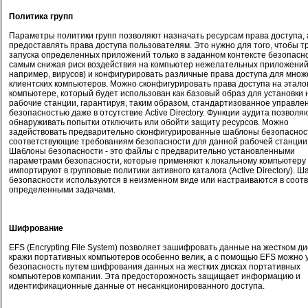
Политика групп
Параметры политики групп позволяют назначать ресурсам права доступа, 
предоставлять права доступа пользователям. Это нужно для того, чтобы т
запуска определенных приложений только в заданном контексте безопасно
самым снижая риск воздействия на компьютер нежелательных приложений
например, вирусов) и конфигурировать различные права доступа для множ
клиентских компьютеров. Можно сконфигурировать права доступа на этал
компьютере, который будет использован как базовый образ для установки 
рабочие станции, гарантируя, таким образом, стандартизованное управле
безопасностью даже в отсутствие Active Directory. Функции аудита позволя
обнаруживать попытки отключить или обойти защиту ресурсов. Можно
задействовать предварительно сконфигурированные шаблоны безопаснос
соответствующие требованиям безопасности для данной рабочей станции 
Шаблоны безопасности - это файлы с предварительно установленными
параметрами безопасности, которые применяют к локальному компьютеру
импортируют в групповые политики активного каталога (Active Directory). 
безопасности используются в неизменном виде или настраиваются в соотв
определенными задачами.
Шифрование
EFS (Encrypting File System) позволяет зашифровать данные на жестком ди
кражи портативных компьютеров особенно велик, а с помощью EFS можно 
безопасность путем шифрования данных на жестких дисках портативных
компьютеров компании. Эта предосторожность защищает информацию и
идентификационные данные от несанкционированного доступа.