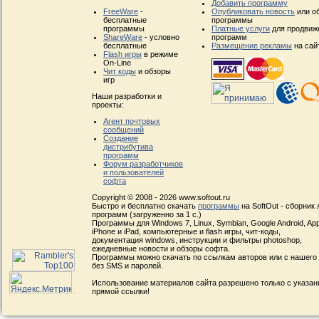
Добавить программу
FreeWare
-
Опубликовать новость
или о
бесплатные
программы
программы
Платные услуги
для продвиж
ShareWare
- условно
программ
бесплатные
Размещение рекламы
на сай
Flash игры
в режиме
On-Line
Чит коды
и обзоры
игр
Наши разработки и
проекты:
Агент почтовых
сообщений
Создание
дистрибутива
программ
Форум разработчиков
и пользователей
софта
Copyright © 2008 - 2026 www.softout.ru
Быстро и бесплатно скачать
программы
на SoftOut - сборник
программ (загруженно за 1 с.)
Программы для Windows 7, Linux, Symbian, Google Android, App
iPhone и iPad, компьютерные и flash игры, чит-коды,
документация windows, инструкции и фильтры photoshop,
ежедневные новости и обзоры софта.
Программы можно скачать по ссылкам авторов или с нашего
без SMS и паролей.
Использование материалов сайта разрешено только с указа
прямой ссылки!