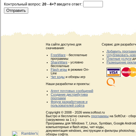
Контрольный вопрос:
20 - 4=?
введите ответ:
На сайте доступно для
Сервис для разработч
скачивания:
Добавить програм
FreeWare
- бесплатные
Опубликовать нов
программы
Платные услуги
дл
ShareWare
- условно
Размещение рекл
бесплатные
Flash игры
в режиме On-
Line
Чит коды
и обзоры игр
Наши разработки и проекты:
Агент почтовых сообщений
Создание дистрибутива
программ
Форум разработчиков и
пользователей софта
Copyright © 2008 - 2026 www.softout.ru
Быстро и бесплатно скачать
программы
на SoftOut - сбо
(загруженно за 1 с.)
Программы для Windows 7, Linux, Symbian, Google Android, 
компьютерные и flash игры, чит-коды,
документация windows, инструкции и фильтры photoshop,
обзоры софта.