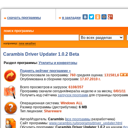
скачать программы
в закладки
поиск программы
например:
new weather
Carambis Driver Updater 1.0.2 Beta
Раздел программы:
Утилиты и конверторы
Поднять рейтинг программе »
Проголосовали за программу:
760
средняя оценка:
131581,6
Опубликована в сборнике программ:
17.07.2010 г.
Всего просмотров и загрузок:
6108/357
Программу скачали сегодня/вчера/за неделю и за месяц:
0/0/1/11
Получить код счётчика
загрузок программ
для страницы программ
Операционная система:
Windows ALL
Размер программы (дистрибутива):
6 MB
Тип лицензии:
Shareware
Автор/Издатель:
Carambis
(
все программы
разработчика)
Cайт программы:
www.carambis.ru/programs/driver_updater.html
Обсудить программу:
Carambis Driver Updater 1.0.2
на нашем
фо