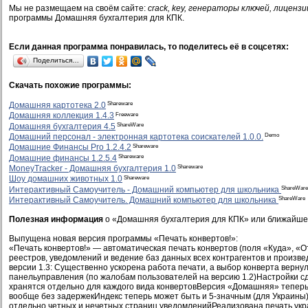
Мы не размещаем на своём сайте:
crack, key, генераторы ключей, лицензи
программы Домашняя бухгалтерия для КПК.
Если данная программа понравилась, то поделитесь её в соцсетях:
Поделиться…
Скачать похожие программы:
Shareware
Домашняя картотека 2.0
Freeware
Домашняя коллекция 1.4.3
ShareWare
Домашняя бухгалтерия 4.5
Demo
Домашний персонал - электронная картотека соискателей 1.0.0.
Shareware
Домашние Финансы Pro 1.2.4.2
Shareware
Домашние финансы 1.2.5.4
Shareware
MoneyTracker - Домашняя бухгалтерия 1.0
Shareware
Шоу домашних животных 1.0
ShareWare
Интерактивный Самоучитель - Домашний компьютер для школьника
ShareWare
Интерактивный Самоучитель. Домашний компьютер для школьника
Полезная информация
о «Домашняя бухгалтерия для КПК» или ближайше
Выпущена новая версия программы «Печать конвертов!»:
«Печать конвертов!» — автоматическая печать конвертов (поля «Куда», «От
реестров, уведомлений и ведение баз данных всех контрагентов и произв
версии 1.3: Существенно ускорена работа печати, а выбор конверта верну
панельуправления (по жалобам пользователей на версию 1.2)Настройки с
хранятся отдельно для каждого вида конвертовВерсия «Домашняя» теперь 
вообще без задержекИндекс теперь может быть и 5-значным (для Украины
отдельно четных и нечетных страниц уведомленийРеализована печать укр