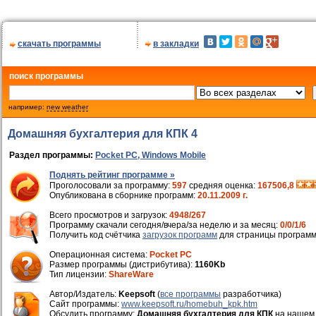
скачать программы
в закладки
поиск программы
например:
new weather
Домашняя бухгалтерия для КПК 4
Раздел программы:
Poсket PC, Windows Mobile
Поднять рейтинг программе »
Проголосовали за программу:
597
средняя оценка:
167506,8
Опубликована в сборнике программ:
20.11.2009 г.
Всего просмотров и загрузок:
4948/267
Программу скачали сегодня/вчера/за неделю и за месяц:
0/0/1/6
Получить код счётчика
загрузок программ
для страницы программ
Операционная система:
Pocket PC
Размер программы (дистрибутива):
1160Kb
Тип лицензии:
ShareWare
Автор/Издатель:
Keepsoft
(
все программы
разработчика)
Cайт программы:
www.keepsoft.ru/homebuh_kpk.htm
Обсудить программу:
Домашняя бухгалтерия для КПК
на наше