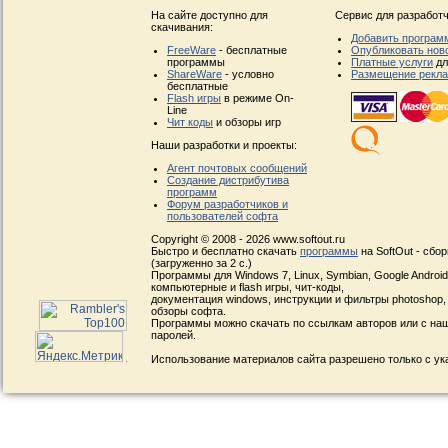
На сайте доступно для
Сервис для разработч
скачивания:
Добавить програм
FreeWare
- бесплатные
Опубликовать нов
программы
Платные услуги
дл
ShareWare
- условно
Размещение рекл
бесплатные
Flash игры
в режиме On-
Line
Чит коды
и обзоры игр
Наши разработки и проекты:
Агент почтовых сообщений
Создание дистрибутива
программ
Форум разработчиков и
пользователей софта
Copyright © 2008 - 2026 www.softout.ru
Быстро и бесплатно скачать
программы
на SoftOut - сбо
(загруженно за 2 с.)
Программы для Windows 7, Linux, Symbian, Google Android, 
компьютерные и flash игры, чит-коды,
документация windows, инструкции и фильтры photoshop,
обзоры софта.
Программы можно скачать по ссылкам авторов или с наш
паролей.
Использование материалов сайта разрешено только с ук