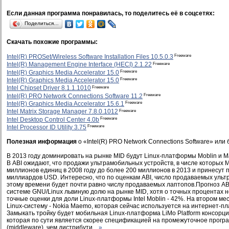
Если данная программа понравилась, то поделитесь её в соцсетях:
Поделиться…
Скачать похожие программы:
Freeware
Intel(R) PROSet/Wireless Software Installation Files 10.5.0.3
Freeware
Intel(R) Management Engine Interface (HECI) 2.1.22
Freeware
Intel(R) Graphics Media Accelerator 15.0
Freeware
Intel(R) Graphics Media Accelerator 15.0
Freeware
Intel Chipset Driver 8.1.1.1010
Freeware
Intel(R) PRO Network Connections Software 11.2
Freeware
Intel(R) Graphics Media Accelerator 15.6.1
Freeware
Intel Matrix Storage Manager 7.8.0.1012
Freeware
Intel Desktop Control Center 4.0b
Freeware
Intel Processor ID Utility 3.75
Полезная информация
о «Intel(R) PRO Network Connections Software» или
В 2013 году доминировать на рынке MID будут Linux-платформы Moblin и 
В ABI ожидают, что продажи ультрамобильных устройств, в числе которых MI
миллионов единиц в 2008 году до более 200 миллионов в 2013 и принесут 
миллиардов USD. Интересно, что по оценкам ABI, число продаваемых ульт
этому времени будет почти равно числу продаваемых лаптопов.Прогноз AB
системе GNU/Linux львиную долю на рынке MID, хотя о точных процентах не
точные оценки для доли Linux-платформы Intel Moblin - 42%. На втором ме
Linux-систему - Nokia Maemo, которая сейчас используется на интернет-п
Замыкать тройку будет мобильная Linux-платформа LiMo Platform консорци
которая по сути является скорее спецификацией на промежуточное прогр
(middleware), чем дистрибути...
»