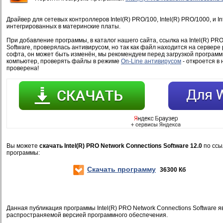
Драйвер для сетевых контроллеров Intel(R) PRO/100, Intel(R) PRO/1000, и I
интегрированных в материнские платы.
При добавление программы, в каталог нашего сайта, ссылка на Intel(R) PR
Software, проверялась антивирусом, но так как файл находится на сервере
софта, он может быть изменён, мы рекомендуем перед загрузкой программ
компьютер, проверять файлы в режиме
On-Line антивирусом
- откроется в 
проверена!
Вы можете
скачать Intel(R) PRO Network Connections Software 12.0
по ссы
программы:
Скачать программу
36300 Кб
Данная публикация программы Intel(R) PRO Network Connections Software 
распространяемой версией программного обеспечения.