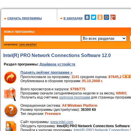
скачать программы
в закладки
поиск программы
например:
new weather
Intel(R) PRO Network Connections Software 12.0
Раздел программы:
Драйвера устройств
Поднять рейтинг программе »
Проголосовали за программу:
1141
средняя оценка:
87645,2
Опубликована в сборнике программ:
05.10.2008 г.
Всего просмотров и загрузок:
9798/775
Программу скачали сегодня/вчера/за неделю и за месяц:
0/0/0/1
Получить код счётчика
загрузок программ
для страницы программ
Операционная система:
All Windows Platform
Размер программы (дистрибутива):
36300 Кб
Тип лицензии:
Freeware
Cайт программы:
www.intel.com
Обсудить программу:
Intel(R) PRO Network Connections Software
Перейти к загрузке программы:
Intel(R) PRO Network Connections 