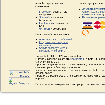
На сайте доступно для
Сервис для разработч
скачивания:
Добавить програм
FreeWare
- бесплатные
Опубликовать нов
программы
Платные услуги
дл
ShareWare
- условно
Размещение рекл
бесплатные
Flash игры
в режиме On-
Line
Чит коды
и обзоры игр
Наши разработки и проекты:
Агент почтовых сообщений
Создание дистрибутива
программ
Форум разработчиков и
пользователей софта
Copyright © 2008 - 2026 www.softout.ru
Быстро и бесплатно скачать
программы
на SoftOut - сбо
(загруженно за 2 с.)
Программы для Windows 7, Linux, Symbian, Google Android, 
компьютерные и flash игры, чит-коды,
документация windows, инструкции и фильтры photoshop,
обзоры софта.
Программы можно скачать по ссылкам авторов или с наш
паролей.
Использование материалов сайта разрешено только с ук