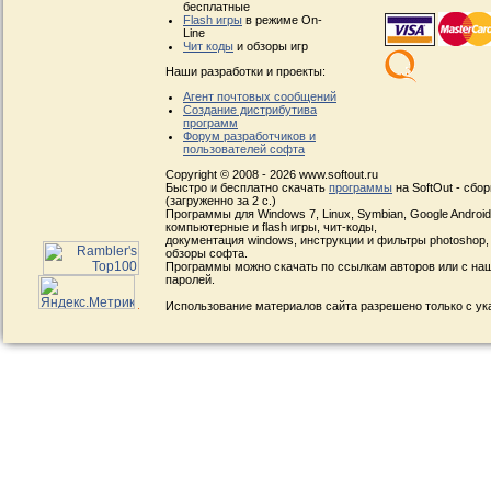
бесплатные
Flash игры
в режиме On-
Line
Чит коды
и обзоры игр
Наши разработки и проекты:
Агент почтовых сообщений
Создание дистрибутива
программ
Форум разработчиков и
пользователей софта
Copyright © 2008 - 2026 www.softout.ru
Быстро и бесплатно скачать
программы
на SoftOut - сбо
(загруженно за 2 с.)
Программы для Windows 7, Linux, Symbian, Google Android, 
компьютерные и flash игры, чит-коды,
документация windows, инструкции и фильтры photoshop,
обзоры софта.
Программы можно скачать по ссылкам авторов или с наш
паролей.
Использование материалов сайта разрешено только с ук