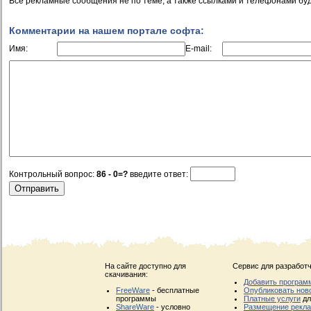
Все рекламные сообщения не по теме, а также ссылками и телефонами буд
Комментарии на нашем портале софта:
Имя:
E-mail:
Контрольный вопрос:
86 - 0=?
введите ответ:
На сайте доступно для
Сервис для разработч
скачивания:
Добавить програм
FreeWare
- бесплатные
Опубликовать нов
программы
Платные услуги
дл
ShareWare
- условно
Размещение рекл