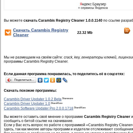
Вы можете
скачать Carambis Registry Cleaner 1.0.0.1140
по ссылке разраб
Скачать Carambis Registry
22.32 Mb
Cleaner
Мы не размещаем на своём сайте:
crack, key, генераторы ключей, лицензи
программы Carambis Registry Cleaner.
Если данная программа понравилась, то поделитесь её в соцсетях:
Поделиться…
Скачать похожие программы:
Shareware
Carambis Driver Updater 1.0.2 Beta
ShareWare
Carambis Driver Updater 1.0
ShareWare
Carambis Software Updater Pro 2.0.0.1718
Вы можете оставить своё мнение о программе
Carambis Registry Cleaner
и
сообщить о битой ссылке на скачивание.
Если у Вас есть вопрос по работе с программой «Carambis Registry Cleaner
здесь, так как многие авторы программ и издатели отслеживают сообщения