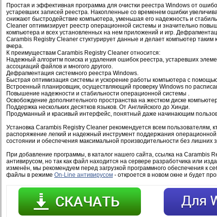
Простая и эффективная программа для очистки реестра Windows от ошибок
устаревших записей реестра. Накопленные со временем ошибки увеличива
снижают быстродействие компьютера, уменьшая его надежность и стабильн
Cleaner оптимизирует реестр операционной системы и значительно повы
компьютера и всех установленных на нем приложений и игр. Дефрагмента
Carambis Registry Cleaner стуктурирует данные и делает компьютер таким к
вчера.
К преимуществам Carambis Registry Cleaner относится:
Надежный алгоритм поиска и удаления ошибок реестра, устаревших элемен
ассоциаций файлов и многого другого.
Дефрагментация системного реестра Windows.
Быстрая оптимизация системы и ускорение работы компьютера с помощью
Встроенный планировщик, осуществляющий проверку Windows по расписа
Повышение надежности и стабильности операционной системы .
Освобождение дополнительного пространства на жестком диске компьютер
Поддержка нескольких десятков языков. От Английского до Хинди.
Продуманный и красивый интерфейс, понятный даже начинающим пользо
Установка Carambis Registry Cleaner рекомендуется всем пользователям, кт
распоряжение легкий и надежный инструмент поддержания операционной
состоянии и обеспечения максимальной производительности без лишних з
При добавление программы, в каталог нашего сайта, ссылка на Carambis Re
антивирусом, но так как файл находится на сервере разработчика или изд
изменён, мы рекомендуем перед загрузкой программного обеспечения к се
файлы в режиме
On-Line антивирусом
- откроется в новом окне и будет пр