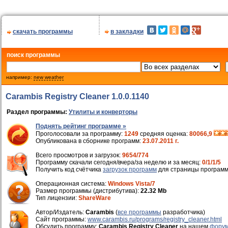
скачать программы
в закладки
поиск программы
например:
new weather
Carambis Registry Cleaner 1.0.0.1140
Раздел программы:
Утилиты и конверторы
Поднять рейтинг программе »
Проголосовали за программу:
1249
средняя оценка:
80066,9
Опубликована в сборнике программ:
23.07.2011 г.
Всего просмотров и загрузок:
9654/774
Программу скачали сегодня/вчера/за неделю и за месяц:
0/1/1/5
Получить код счётчика
загрузок программ
для страницы программ
Операционная система:
Windows Vista/7
Размер программы (дистрибутива):
22.32 Mb
Тип лицензии:
ShareWare
Автор/Издатель:
Carambis
(
все программы
разработчика)
Cайт программы:
www.carambis.ru/programs/registry_cleaner.html
Обсудить программу:
Carambis Registry Cleaner
на нашем
форум