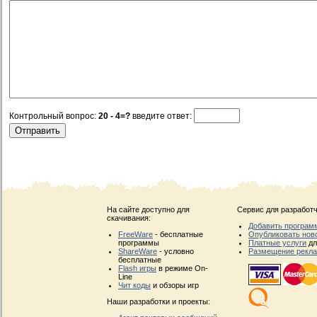
Контрольный вопрос:
20 - 4=?
введите ответ:
На сайте доступно для
Сервис для разработч
скачивания:
Добавить програм
FreeWare
- бесплатные
Опубликовать нов
программы
Платные услуги
дл
ShareWare
- условно
Размещение рекл
бесплатные
Flash игры
в режиме On-
Line
Чит коды
и обзоры игр
Наши разработки и проекты: