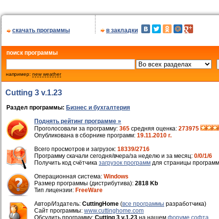
скачать программы
в закладки
поиск программы
например:
new weather
Cutting 3 v.1.23
Раздел программы:
Бизнес и бухгалтерия
Поднять рейтинг программе »
Проголосовали за программу:
365
средняя оценка:
273975
Опубликована в сборнике программ:
19.11.2010 г.
Всего просмотров и загрузок:
18339/2716
Программу скачали сегодня/вчера/за неделю и за месяц:
0/0/1/6
Получить код счётчика
загрузок программ
для страницы программ
Операционная система:
Windows
Размер программы (дистрибутива):
2818 Kb
Тип лицензии:
FreeWare
Автор/Издатель:
CuttingHome
(
все программы
разработчика)
Cайт программы:
www.cuttinghome.com
Обсудить программу:
Cutting 3 v.1.23
на нашем
форуме софта