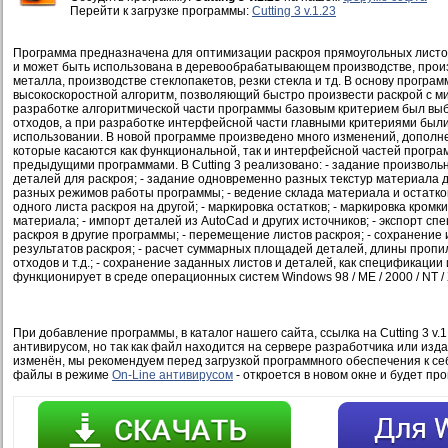
Перейти к загрузке программы:
Cutting 3 v.1.23
Программа предназначена для оптимизации раскроя прямоугольных листо
и может быть использована в деревообрабатывающем производстве, произ
металла, производстве стеклопакетов, резки стекла и тд. В основу програ
высокоскоростной алгоритм, позволяющий быстро произвести раскрой с 
разработке алгоритмической части программы базовым критерием был в
отходов, а при разработке интерфейсной части главными критериями были 
использовании. В новой программе произведено много изменений, дополн
которые касаются как функциональной, так и интерфейсной частей програ
предыдущими программами. В Cutting 3 реализовано: - задание произвольн
деталей для раскроя; - задание одновременно разных текстур материала д
разных режимов работы программы; - ведение склада материала и остатко
одного листа раскроя на другой; - маркировка остатков; - маркировка кромки
материала; - импорт деталей из AutoCad и других источников; - экспорт сп
раскроя в другие программы; - перемещение листов раскроя; - сохранение
результатов раскроя; - расчет суммарных площадей деталей, длины пропи
отходов и т.д.; - сохранение заданных листов и деталей, как спецификации
функционирует в среде операционных систем Windows 98 / ME / 2000 / NT / 
При добавление программы, в каталог нашего сайта, ссылка на Cutting 3 v.1
антивирусом, но так как файл находится на сервере разработчика или изд
изменён, мы рекомендуем перед загрузкой программного обеспечения к се
файлы в режиме
On-Line антивирусом
- откроется в новом окне и будет пр