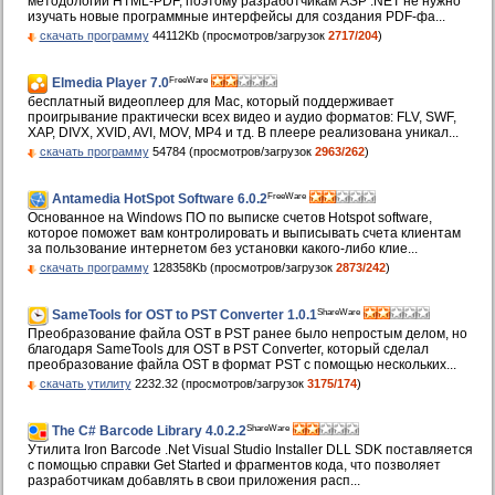
методологии HTML-PDF, поэтому разработчикам ASP .NET не нужно
изучать новые программные интерфейсы для создания PDF-фа...
скачать программу
44112Kb (просмотров/загрузок
2717/204
)
FreeWare
Elmedia Player 7.0
бесплатный видеоплеер для Mac, который поддерживает
проигрывание практически всех видео и аудио форматов: FLV, SWF,
XAP, DIVX, XVID, AVI, MOV, MP4 и тд. В плеере реализована уникал...
скачать программу
54784 (просмотров/загрузок
2963/262
)
FreeWare
Antamedia HotSpot Software 6.0.2
Основанное на Windows ПО по выписке счетов Hotspot software,
которое поможет вам контролировать и выписывать счета клиентам
за пользование интернетом без установки какого-либо клие...
скачать программу
128358Kb (просмотров/загрузок
2873/242
)
ShareWare
SameTools for OST to PST Converter 1.0.1
Преобразование файла OST в PST ранее было непростым делом, но
благодаря SameTools для OST в PST Converter, который сделал
преобразование файла OST в формат PST с помощью нескольких...
скачать утилиту
2232.32 (просмотров/загрузок
3175/174
)
ShareWare
The C# Barcode Library 4.0.2.2
Утилита Iron Barcode .Net Visual Studio Installer DLL SDK поставляется
с помощью справки Get Started и фрагментов кода, что позволяет
разработчикам добавлять в свои приложения расп...