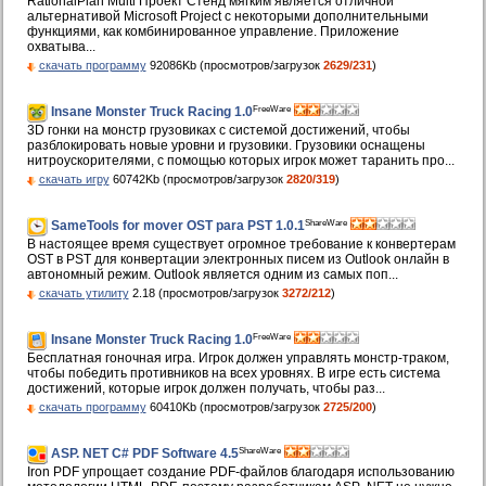
RationalPlan Multi Проект Стенд мягким является отличной
альтернативой Microsoft Project с некоторыми дополнительными
функциями, как комбинированное управление. Приложение
охватыва...
скачать программу
92086Kb (просмотров/загрузок
2629/231
)
FreeWare
Insane Monster Truck Racing 1.0
3D гонки на монстр грузовиках с системой достижений, чтобы
разблокировать новые уровни и грузовики. Грузовики оснащены
нитроускорителями, с помощью которых игрок может таранить про...
скачать игру
60742Kb (просмотров/загрузок
2820/319
)
ShareWare
SameTools for mover OST para PST 1.0.1
В настоящее время существует огромное требование к конвертерам
OST в PST для конвертации электронных писем из Outlook онлайн в
автономный режим. Outlook является одним из самых поп...
скачать утилиту
2.18 (просмотров/загрузок
3272/212
)
FreeWare
Insane Monster Truck Racing 1.0
Бесплатная гоночная игра. Игрок должен управлять монстр-траком,
чтобы победить противников на всех уровнях. В игре есть система
достижений, которые игрок должен получать, чтобы раз...
скачать программу
60410Kb (просмотров/загрузок
2725/200
)
ShareWare
ASP. NET C# PDF Software 4.5
Iron PDF упрощает создание PDF-файлов благодаря использованию