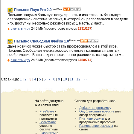
FreeWare
Пасьянс Паук Pro 2.0
Пасьянс получил большую популярность и известность благодаря
операционной системе Windiws, в которой он располагался в разделе
игр. Доступны несколько режимов игры: 1 масть, 2 маст...
скачать игру
24,8 Mb (просмотров/загрузок
2931/267
)
FreeWare
Пасьянс Свободная ячейка 1.0
Даже новичок может быстро стать профессионалом в этой игре.
Пасьянс Свободная ячейка хорошо помогает развивать память и
воображение. Ваша задача постепенно разложить все карты по м...
скачать игру
24,6 Mb (просмотров/загрузок
6758/714
)
Страница:
1
|
2
|
3
|
4
|
5
|
6
|
7
|
8
|
9
|
10
|
11
|
12
|
»»
На сайте доступно
Сервис для разработчиков:
для скачивания:
Добавить программу
FreeWare
-
Опубликовать новость
или
бесплатные
обзор программы
программы
Платные услуги
для
ShareWare
-
продвижения программ
условно
Размещение рекламы
на
бесплатные
сайте
Flash игры
в