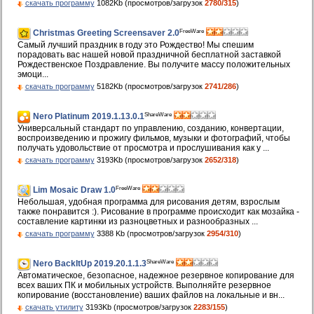
скачать программу
1082Kb (просмотров/загрузок
2780/315
)
FreeWare
Christmas Greeting Screensaver 2.0
Самый лучший праздник в году это Рождество! Мы спешим
порадовать вас нашей новой праздничной бесплатной заставкой
Рождественское Поздравление. Вы получите массу положительных
эмоци...
скачать программу
5182Kb (просмотров/загрузок
2741/286
)
ShareWare
Nero Platinum 2019.1.13.0.1
Универсальный стандарт по управлению, созданию, конвертации,
воспроизведению и прожигу фильмов, музыки и фотографий, чтобы
получать удовольствие от просмотра и прослушивания как у ...
скачать программу
3193Kb (просмотров/загрузок
2652/318
)
FreeWare
Lim Mosaic Draw 1.0
Небольшая, удобная программа для рисования детям, взрослым
также понравится :). Рисование в программе происходит как мозайка -
составление картинки из разноцветных и разнообразных ...
скачать программу
3388 Kb (просмотров/загрузок
2954/310
)
ShareWare
Nero BackItUp 2019.20.1.1.3
Автоматическое, безопасное, надежное резервное копирование для
всех ваших ПК и мобильных устройств. Выполняйте резервное
копирование (восстановление) ваших файлов на локальные и вн...
скачать утилиту
3193Kb (просмотров/загрузок
2283/155
)