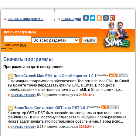
скачать программы
в закладки
поиск программы
например:
new
weather
Скачать программы
Программы по дате поступления:
ShareWare
ToolsCrunch Mac EML для Gmail Importer 1.0.1
С помощью программного обеспечения Toolscrunch Mac EML-to-Gmail
вы можете точно передавать файлы EML в Gmail. В процессе
преобразования электронной почты для EML в Gmail продукт со...
скачать утилиту
53.2 (просмотров/загрузок
2455/164
)
ShareWare
SameTools Conversión OST para PST 1.0.1
Конвертер OST в PST был разработан специально для переноса
файлов OST в PST, поэтому пользователь, ищущий преобразование,
может адаптировать это программное обеспечение. Перед испо...
скачать утилиту
2.18 (просмотров/загрузок
3192/244
)