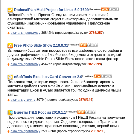
ShareWare
RationalPlan Multi Project for Linux 5.0.7699
RationalPlan Multi Проект Стенд мягким является отличной
альтернативой Microsoft Project с некоторыми дополнительными
функциями, как комбинированное управление. Приложение
охватыва...
скачать программу
36842Kb (просмотров/загрузок
2786/257
)
FreeWare
Free Photo Slide Show 2.18.8.31
Вы когда-нибудь хотели просмотреть все цифровые фотографии и
другие графические файлы без необходимости открывать каждый
индивидуально? Able Photo Slide Show показывает ваши фотогр...
скачать программу
4542Kb (просмотров/загрузок
2825/299
)
FreeWare
eSoftTools Excel to vCard Converter 2.0
Пользователи, которые ищут простой способ конвертировать
контакты файлов Excel в файл vCard. Необычайным аспектом
конвертации Excel в VCard является то, что одним щелчком мыши
запу...
скачать утилиту
3079 (просмотров/загрузок
2576/144
)
FreeWare
Билеты ПДД России 2019.1.1
Программа для подготовки к экзамену в ГИБДД России на получение
водительского удостоверения. Содержит вопросы по Правилам
дорожного движения, правовым основам движения, первой помо...
скачать программу
259622Kb (просмотров/загрузок
2937/299
)