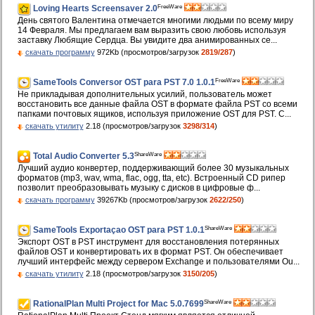
FreeWare
Loving Hearts Screensaver 2.0
День святого Валентина отмечается многими людьми по всему миру
14 Февраля. Мы предлагаем вам выразить свою любовь используя
заставку Любящие Сердца. Вы увидите два анимированных се...
скачать программу
972Kb (просмотров/загрузок
2819/287
)
FreeWare
SameTools Conversor OST para PST 7.0 1.0.1
Не прикладывая дополнительных усилий, пользователь может
восстановить все данные файла OST в формате файла PST со всеми
папками почтовых ящиков, используя приложение OST для PST. С...
скачать утилиту
2.18 (просмотров/загрузок
3298/314
)
ShareWare
Total Audio Converter 5.3
Лучший аудио конвертер, поддерживающий более 30 музыкальных
форматов (mp3, wav, wma, flac, ogg, tta, etc). Встроенный CD рипер
позволит преобразовывать музыку с дисков в цифровые ф...
скачать программу
39267Kb (просмотров/загрузок
2622/250
)
ShareWare
SameTools Exportaçao OST para PST 1.0.1
Экспорт OST в PST инструмент для восстановления потерянных
файлов OST и конвертировать их в формат PST. Он обеспечивает
лучший интерфейс между сервером Exchange и пользователями Ou...
скачать утилиту
2.18 (просмотров/загрузок
3150/205
)
ShareWare
RationalPlan Multi Project for Mac 5.0.7699