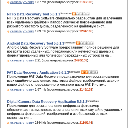
скачать утилиту
1.87 mb (просмотров/загрузок
2180/103
)
ShareWare
NTFS Data Recovery Tool 5.6.1.3
NTFS Data Recovery Software специально разработан для извлечения
всех удаленных файлов и папок с логически поврежденного или
разбитого жесткого диска, разделенного на файловую сист...
скачать утилиту
1.89 mb (просмотров/загрузок
2284/105
)
ShareWare
Android Data Recovery Tool 5.6.1.3
Android Data Recovery Software предоставляет полное решение для
возврата всех удаленных, потерянных или неуместных данных с
форматированных или логически поврежденных устройств на ...
скачать утилиту
2.21 (просмотров/загрузок
2470/105
)
ShareWare
FAT Data Recovery Application 5.6.1.3
Приложение FAT Data Recovery предназначено для восстановления
всех ошибочно удаленных текстовых файлов, изображений, аудио и
видео файлов с поврежденного жесткого диска FAT. Инстру...
скачать утилиту
1.87 mb (просмотров/загрузок
2148/132
)
ShareWare
Digital Camera Data Recovery Application 5.6.1.3
Приложение для восстановления цифровых фотокамер
обеспечивает возможность восстановления всех случайно удаленных
цифровых фотографий, изображений и изображений со всех
основных тип...
скачать утилиту
2344 kb (просмотров/загрузок
2110/144
)