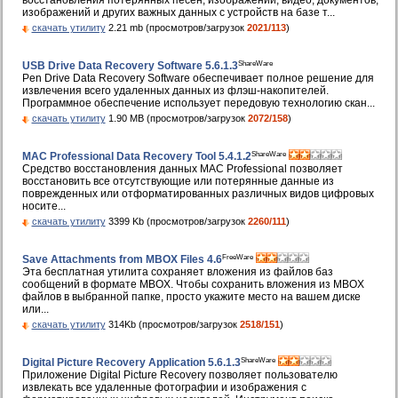
восстановления потерянных песен, изображений, видео, документов,
изображений и других важных данных с устройств на базе т...
скачать утилиту
2.21 mb (просмотров/загрузок
2021/113
)
ShareWare
USB Drive Data Recovery Software 5.6.1.3
Pen Drive Data Recovery Software обеспечивает полное решение для
извлечения всего удаленных данных из флэш-накопителей.
Программное обеспечение использует передовую технологию скан...
скачать утилиту
1.90 MB (просмотров/загрузок
2072/158
)
ShareWare
MAC Professional Data Recovery Tool 5.4.1.2
Средство восстановления данных MAC Professional позволяет
восстановить все отсутствующие или потерянные данные из
поврежденных или отформатированных различных видов цифровых
носите...
скачать утилиту
3399 Kb (просмотров/загрузок
2260/111
)
FreeWare
Save Attachments from MBOX Files 4.6
Эта бесплатная утилита сохраняет вложения из файлов баз
сообщений в формате MBOX. Чтобы сохранить вложения из MBOX
файлов в выбранной папке, просто укажите место на вашем диске
или...
скачать утилиту
314Kb (просмотров/загрузок
2518/151
)
ShareWare
Digital Picture Recovery Application 5.6.1.3
Приложение Digital Picture Recovery позволяет пользователю
извлекать все удаленные фотографии и изображения с