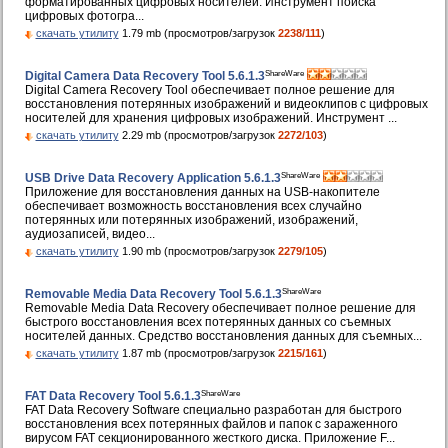
форматированных цифровых носителей. Инструмент поиска
цифровых фотогра...
скачать утилиту
1.79 mb (просмотров/загрузок
2238/111
)
ShareWare
Digital Camera Data Recovery Tool 5.6.1.3
Digital Camera Recovery Tool обеспечивает полное решение для
восстановления потерянных изображений и видеоклипов с цифровых
носителей для хранения цифровых изображений. Инструмент ...
скачать утилиту
2.29 mb (просмотров/загрузок
2272/103
)
ShareWare
USB Drive Data Recovery Application 5.6.1.3
Приложение для восстановления данных на USB-накопителе
обеспечивает возможность восстановления всех случайно
потерянных или потерянных изображений, изображений,
аудиозаписей, видео...
скачать утилиту
1.90 mb (просмотров/загрузок
2279/105
)
ShareWare
Removable Media Data Recovery Tool 5.6.1.3
Removable Media Data Recovery обеспечивает полное решение для
быстрого восстановления всех потерянных данных со съемных
носителей данных. Средство восстановления данных для съемных...
скачать утилиту
1.87 mb (просмотров/загрузок
2215/161
)
ShareWare
FAT Data Recovery Tool 5.6.1.3
FAT Data Recovery Software специально разработан для быстрого
восстановления всех потерянных файлов и папок с зараженного
вирусом FAT секционированного жесткого диска. Приложение F...