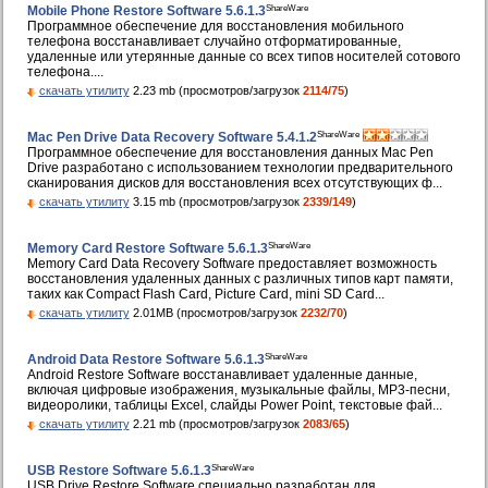
ShareWare
Mobile Phone Restore Software 5.6.1.3
Программное обеспечение для восстановления мобильного
телефона восстанавливает случайно отформатированные,
удаленные или утерянные данные со всех типов носителей сотового
телефона....
скачать утилиту
2.23 mb (просмотров/загрузок
2114/75
)
ShareWare
Mac Pen Drive Data Recovery Software 5.4.1.2
Программное обеспечение для восстановления данных Mac Pen
Drive разработано с использованием технологии предварительного
сканирования дисков для восстановления всех отсутствующих ф...
скачать утилиту
3.15 mb (просмотров/загрузок
2339/149
)
ShareWare
Memory Card Restore Software 5.6.1.3
Memory Card Data Recovery Software предоставляет возможность
восстановления удаленных данных с различных типов карт памяти,
таких как Compact Flash Card, Picture Card, mini SD Card...
скачать утилиту
2.01MB (просмотров/загрузок
2232/70
)
ShareWare
Android Data Restore Software 5.6.1.3
Android Restore Software восстанавливает удаленные данные,
включая цифровые изображения, музыкальные файлы, MP3-песни,
видеоролики, таблицы Excel, слайды Power Point, текстовые фай...
скачать утилиту
2.21 mb (просмотров/загрузок
2083/65
)
ShareWare
USB Restore Software 5.6.1.3
USB Drive Restore Software специально разработан для