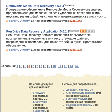
ShareWare
Removable Media Data Recovery 5.6.1.3
Программное обеспечение Removable Media Recovery специально
предназначено для извлечения всех удаленных, потерянных или
неустановленных файлов с логически поврежденных съемных носи...
скачать утилиту
1.87 mb (просмотров/загрузок
2238/136
)
ShareWare
Pen Drive Data Recovery Application 5.6.1.3
Pen Drive Data Recovery Software позволяет пользователю
восстанавливать удаленные или отсутствующие файлы с
поврежденных носителей для накопителей на ручке. Программное
обеспечение...
скачать утилиту
1.90 mb (просмотров/загрузок
2399/153
)
Страница:
1
|
2
|
3
|
4
|
5
|
6
|
7
|
8
|
9
|
10
|
11
|
12
|
13
|
»»
На сайте доступно
Сервис для разработчиков:
для скачивания:
Добавить программу
FreeWare
-
Опубликовать новость
или
бесплатные
обзор программы
программы
Платные услуги
для
ShareWare
-
продвижения программ
условно
Размещение рекламы
на
бесплатные
сайте
Flash игры
в