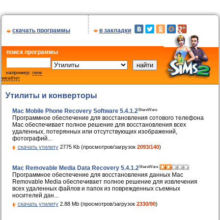
скачать программы
в закладки
поиск программы
например:
new
weather
Утилиты и конверторы
ShareWare
Mac Mobile Phone Recovery Software 5.4.1.2
Программное обеспечение для восстановления сотового телефона
Mac обеспечивает полное решение для восстановления всех
удаленных, потерянных или отсутствующих изображений,
фотографий...
скачать утилиту
2775 Kb (просмотров/загрузок
2093/140
)
ShareWare
Mac Removable Media Data Recovery 5.4.1.2
Программное обеспечение для восстановления данных Mac
Removable Media обеспечивает полное решение для извлечения
всех удаленных файлов и папок из поврежденных съемных
носителей дан...
скачать утилиту
2.88 Mb (просмотров/загрузок
2330/90
)