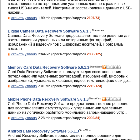
восстановления потерянных или удаленных данных с различных
типов USB-накопителей. Инструмент восстановления данных с USB-
накопи...
скачать утилиту
1.90 mb (просмотров/загрузок
2197/73
)
ShareWare
Digital Camera Data Recovery Software 5.6.1.3
Camera Data Recovery Software предоставляет полное решение для
восстановления удаленных или потерянных фотографий,
изображений и видеоклипов с цифровых носителей. Программа
восстан...
скачать утилиту
2344 kb (просмотров/загрузок
2098/125
)
ShareWare
Memory Card Data Recovery Software 5.6.1.3
Card Data Recovery Software используется для восстановления
потерянных или удаленных фотографий, изображений, цифровых
изображений, музыкальных файлов, видео, текстовых файлов и др...
скачать утилиту
2.01 Mb (просмотров/загрузок
2215/124
)
ShareWare
Mobile Phone Data Recovery Software 5.6.1.3
Cell Phone Data Recovery Software предоставляет полное решение
для восстановления отсутствующих, утерянных или удаленных
данных из логически разбитого мобильного запоминающего устр...
скачать утилиту
2.23 mb (просмотров/загрузок
2092/84
)
ShareWare
Android Data Recovery Software 5.6.1.3
Android Recovery Software предоставляет полное решение для