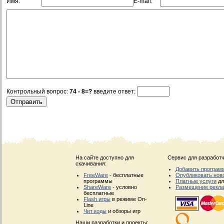
Имя:
E-mail:
Контрольный вопрос:
74 - 8=?
введите ответ:
На сайте доступно для
Сервис для разработч
скачивания:
Добавить програм
FreeWare
- бесплатные
Опубликовать нов
программы
Платные услуги
дл
ShareWare
- условно
Размещение рекл
бесплатные
Flash игры
в режиме On-
Line
Чит коды
и обзоры игр
Наши разработки и проекты: