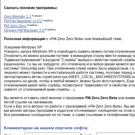
Скачать похожие программы:
Freeware
Zero Blender 1.1
FreeWare
FM File Manager v1.01
FreeWare
FM-Zero,Zero
FreeWare
Oxygen FM Manager 2.0
Полезная информация
о «FM-Zero Zero Beta» или ближайшей теме:
Ускоряем Windows XP:
Ускорить запуск Windows XP, и освободить память можно путем отключени
Отключить их можно разными путями: в командную строку ввести команду s
"Администрирование" в разделе "Службы" выбрать свойство нужной службы
рационален, т.к. вы не забудете, что отключали и в любое время можете во
системы" (msconfig.exe). При отключении служб нужно быть аккуратным, т.к
лишнего может привести к нестабильной работе системы, поэтому, перед 
экспортировать ветвь служб реестра (HKEY_LOCAL_MACHINE\SYSTEM\Curren
сохранить на диске, чтобы в любой момент, можно было восстановить. Еще 
отключением какой-либо службы, посмотрите "Зависимости" в свойстве это
зависят от отключаемой вами службы...
»
Вы можете оставить своё мнение о программе
FM-Zero Zero Beta
или комме
битой ссылке на скачивание.
Если у Вас есть вопрос по работе с программой «FM-Zero Zero Beta», Вы мо
как многие авторы программ и издатели отслеживают сообщения на этом с
Все рекламные сообщения не по теме, а также ссылками и телефонами буд
Комментарии на нашем портале софта: