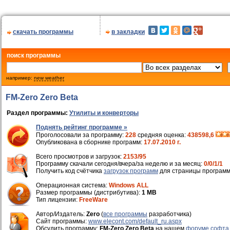
скачать программы
в закладки
поиск программы
например:
new weather
FM-Zero Zero Beta
Раздел программы:
Утилиты и конверторы
Поднять рейтинг программе »
Проголосовали за программу:
228
средняя оценка:
438598,6
Опубликована в сборнике программ:
17.07.2010 г.
Всего просмотров и загрузок:
2153/95
Программу скачали сегодня/вчера/за неделю и за месяц:
0/0/1/1
Получить код счётчика
загрузок программ
для страницы программ
Операционная система:
Windows ALL
Размер программы (дистрибутива):
1 MB
Тип лицензии:
FreeWare
Автор/Издатель:
Zero
(
все программы
разработчика)
Cайт программы:
www.elecont.com/default_ru.aspx
Обсудить программу:
FM-Zero Zero Beta
на нашем
форуме софта