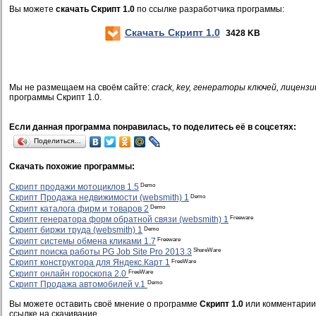
Вы можете
скачать Скрипт 1.0
по ссылке разработчика программы:
Скачать Скрипт 1.0
3428 KB
Мы не размещаем на своём сайте:
crack, key, генераторы ключей, лицензи
программы Скрипт 1.0.
Если данная программа понравилась, то поделитесь её в соцсетях:
Поделиться…
Скачать похожие программы:
Demo
Скрипт продажи мотоциклов 1.5
Demo
Скрипт Продажа недвижимости (websmith) 1
Demo
Скрипт каталога фирм и товаров 2
Freeware
Скрипт генератора форм обратной связи (websmith) 1
Demo
Скрипт биржи труда (websmith) 1
Freeware
Скрипт системы обмена кликами 1.7
ShareWare
Скрипт поиска работы PG Job Site Pro 2013.3
FreeWare
Скрипт конструктора для Яндекс.Карт 1
FreeWare
Скрипт онлайн гороскопа 2.0
Demo
Скрипт Продажа автомобилей v.1
Вы можете оставить своё мнение о программе
Скрипт 1.0
или комментарии,
ссылке на скачивание.