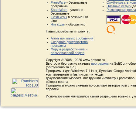
FreeWare
- бесплатные
Опубликовать нов
программы
Платные услуги
дл
ShareWare
- условно
Размещение рекл
бесплатные
Flash игры
в режиме On-
Line
Чит коды
и обзоры игр
Наши разработки и проекты:
Агент почтовых сообщений
Создание дистрибутива
программ
Форум разработчиков и
пользователей софта
Copyright © 2008 - 2026 www.softout.ru
Быстро и бесплатно скачать
программы
на SoftOut - сбо
(загруженно за 1 с.)
Программы для Windows 7, Linux, Symbian, Google Android, 
компьютерные и flash игры, чит-коды,
документация windows, инструкции и фильтры photoshop,
обзоры софта.
Программы можно скачать по ссылкам авторов или с наш
паролей.
Использование материалов сайта разрешено только с ук