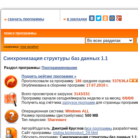
скачать программы
в закладки
поиск программы
например:
new weather
Синхронизация структуры баз данных 1.1
Раздел программы:
Программирование
Поднять рейтинг программе »
Проголосовали за программу:
186
средняя оценка:
537636,4
Опубликована в сборнике программ:
17.07.2010 г.
Всего просмотров и загрузок:
3143/151
Программу скачали сегодня/вчера/за неделю и за месяц:
0/0/0/0
Получить код счётчика
загрузок программ
для страницы программ
Операционная система:
Windows ALL
Размер программы (дистрибутива):
500 MB
Тип лицензии:
Shareware
Автор/Издатель:
Дмитрий Круглов
(
все программы
разработчика
Cайт программы:
midisa.biz/product_29.html
Обсудить программу:
Синхронизация структуры баз данных 1.1