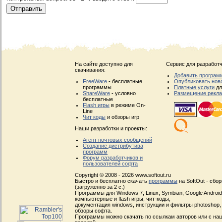
На сайте доступно для
Сервис для разработч
скачивания:
Добавить програм
FreeWare
- бесплатные
Опубликовать нов
программы
Платные услуги
дл
ShareWare
- условно
Размещение рекл
бесплатные
Flash игры
в режиме On-
Line
Чит коды
и обзоры игр
Наши разработки и проекты:
Агент почтовых сообщений
Создание дистрибутива
программ
Форум разработчиков и
пользователей софта
Copyright © 2008 - 2026 www.softout.ru
Быстро и бесплатно скачать
программы
на SoftOut - сбо
(загруженно за 2 с.)
Программы для Windows 7, Linux, Symbian, Google Android, 
компьютерные и flash игры, чит-коды,
документация windows, инструкции и фильтры photoshop,
обзоры софта.
Программы можно скачать по ссылкам авторов или с наш