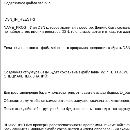
Содержимое файла setup.ini
[DSN_IN_REESTR]
NAME_PROG = Имя DSN которое хранится в реестре. Должно быть создано
не найдет этого имени в реестрее DSN, то она выругается и откажется дал
Если не использовать файл setup.ini то программа предложит выбрать DSN
Созданная структура базы будет сохранена в файл table_v2.ini, ЕГО ИЗ
СПЕЦИАЛЬНЫХ ЗНАНИЙ).
Для восстановления базы у пользователя, отправьте ему два файла: to_base
Обьясните ему, чтобы он самостоятельно запустил сначала верхнюю кнопк
После этих действий структура базы будет полностью совпадать со структу
ВНИМАНИЕ! Для проверки работоспособности программы не изменяйте фай
базу данных т.к. данные в файл сохраняются и имеют определенную схему,