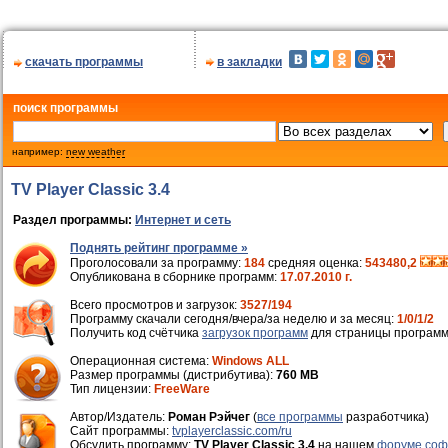
скачать программы
в закладки
поиск программы
например:
new weather
TV Player Classic 3.4
Раздел программы:
Интернет и сеть
Поднять рейтинг программе »
Проголосовали за программу:
184
средняя оценка:
543480,2
Опубликована в сборнике программ:
17.07.2010 г.
Всего просмотров и загрузок:
3527/194
Программу скачали сегодня/вчера/за неделю и за месяц:
1/0/1/2
Получить код счётчика
загрузок программ
для страницы программ
Операционная система:
Windows ALL
Размер программы (дистрибутива):
760 MB
Тип лицензии:
FreeWare
Автор/Издатель:
Роман Рэйчег
(
все программы
разработчика)
Cайт программы:
tvplayerclassic.com/ru
Обсудить программу:
TV Player Classic 3.4
на нашем
форуме соф