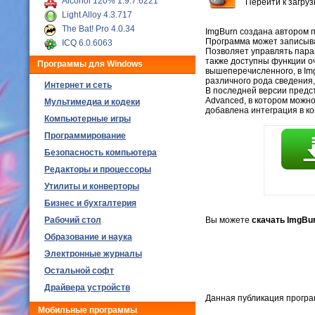
Alcohol 120% 1.9.7.6221
Перейти к загру
Light Alloy 4.3.717
The Bat! Pro 4.0.34
ImgBurn создана автором п
Программа может записыв
ICQ 6.0.6063
Позволяет управлять параме
также доступны функции о
Программы для Windows
вышеперечисленного, в Im
различного рода сведения, 
Интернет и сеть
В последней версии предс
Advanced, в котором можно
Мультимедиа и кодеки
добавлена интеграция в к
Компьютерные игры
Программирование
Безопасность компьютера
Редакторы и процессоры
Утилиты и конверторы
Бизнес и бухгалтерия
Рабочий стол
Вы можете
скачать ImgBur
Образование и наука
Электронные журналы
Остальной софт
Драйвера устройств
Данная публикация програ
Мобильные программы