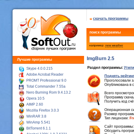
скачать программы
поиск программы
например:
new weather
ImgBurn 2.5
Лучшие программы
Раздел программы:
Утили
Skype 4.0.0.215
Adobe Acrobat Reader
Поднять рейтинг
PROMT Professional 9.0
Проголосовали з
Опубликована в 
Total Commander 7.55a
Nero Burning Rom 9.4.13.2
Всего просмотров
Программу скачал
Opera 10.5
Получить код сч
AIMP 2.60
Операционная с
Mozilla Firefox 3.0.3
Размер программ
WinRAR 3.8
Тип лицензии:
Fr
WinAmp 5.541
Cайт программы
BitTorrent 6.1.1
Обсудить програ