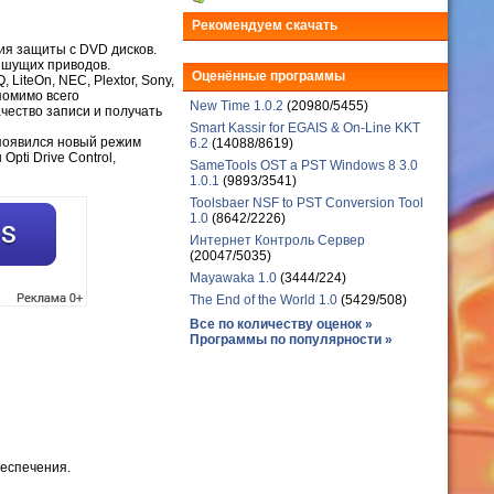
Рекомендуем скачать
ия защиты с DVD дисков.
ишущих приводов.
Оценённые программы
LiteOn, NEC, Plextor, Sony,
помимо всего
New Time 1.0.2
(20980/5455)
чество записи и получать
Smart Kassir for EGAIS & On-Line KKT
появился новый режим
6.2
(14088/8619)
pti Drive Control,
SameTools OST a PST Windows 8 3.0
1.0.1
(9893/3541)
Toolsbaer NSF to PST Conversion Tool
1.0
(8642/2226)
Интернет Контроль Сервер
(20047/5035)
Mayawaka 1.0
(3444/224)
The End of the World 1.0
(5429/508)
Все по количеству оценок »
Программы по популярности »
еспечения.