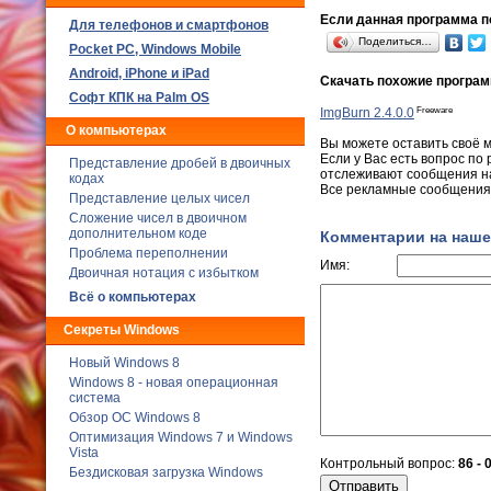
Если данная программа по
Для телефонов и смартфонов
Поделиться…
Poсket PC, Windows Mobile
Android, iPhone и iPad
Скачать похожие програ
Софт КПК на Palm OS
Freeware
ImgBurn 2.4.0.0
О компьютерах
Вы можете оставить своё 
Если у Вас есть вопрос по
Представление дробей в двоичных
отслеживают сообщения на
кодах
Все рекламные сообщения 
Представление целых чисел
Сложение чисел в двоичном
дополнительном коде
Комментарии на наше
Проблема переполнении
Имя:
Двоичная нотация с избытком
Всё о компьютерах
Секреты Windows
Новый Windows 8
Windows 8 - новая операционная
система
Обзор ОС Windows 8
Оптимизация Windows 7 и Windows
Vista
Контрольный вопрос:
86 - 
Бездисковая загрузка Windows