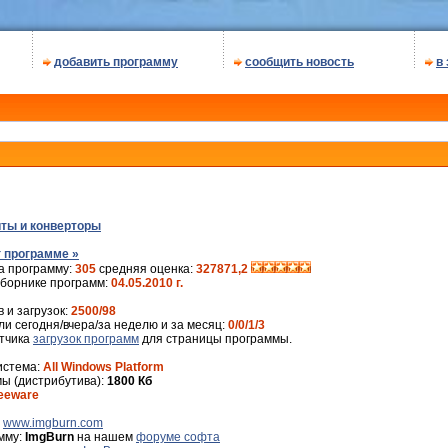
добавить программу
сообщить новость
в
ты и конверторы
 программе »
а программу:
305
средняя оценка:
327871,2
сборнике программ:
04.05.2010 г.
 и загрузок:
2500/98
и сегодня/вчера/за неделю и за месяц:
0/0/1/3
ётчика
загрузок программ
для страницы программы.
истема:
All Windows Platform
ы (дистрибутива):
1800 Кб
eeware
:
www.imgburn.com
мму:
ImgBurn
на нашем
форуме софта