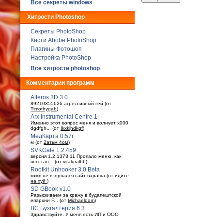
Все секреты windows
Хитрости Photoshop
Секреты PhotoShop
Кисти Abobe PhotoShop
Плагины Фотошоп
Настройка PhotoShop
Все хитрости photoshop
Комментарии программ
Alteros 3D 3.0
89210355626 агрессивный гей (от
Timothygab
)
Arx Instrumental Centre 1
Именно этот вопрос меня и волнует x000
dgdfgh... (от
Ikxkjhdkgf
)
МедКарта 0.57r
м (от
2атьм 4ом
)
SVKGate 1.2.459
версия 1.2.1373.11 Пропало меню, как
восстан... (от
vitalural66
)
Rootkit Unhooker 3.0 Beta
комп не взорвался сайт параша (от
идите
на хуй
)
SD GBook v1.0
Разыскиваем за кражу в будaпештской
епархии Р... (от
Michaeldom
)
ВС:Бухгалтерия 6.3
Здравствуйте. У меня есть ИП и ООО