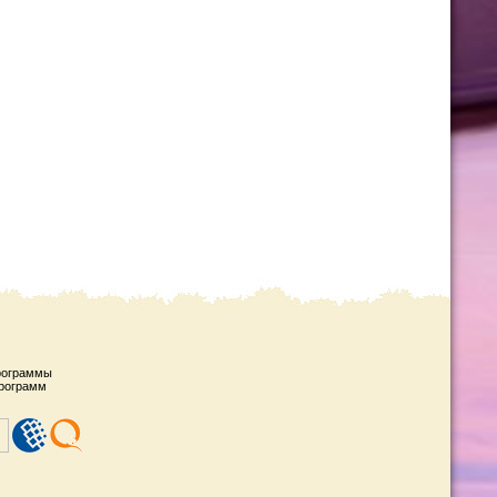
рограммы
рограмм