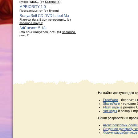
нужно сдат... (от
Катерина
)
MPRIORITY 1.0
Программы нет (от
fingert
)
RonyaSoft CD DVD Label Ma
Я хотел бы с Вами поговорить. (от
sosamba-novg1
)
ArtCursors 5.18
Это обычная условность (от
sosamba-
novg1
)
На сайте доступно для с
FreeWare
- бесплатн
ShareWare
- условно 
Flash игры
в режиме O
Чит коды
и обзоры игр
Наши разработки и проек
Агент почтовых сооб
Создание дистрибути
Форум разработчиков