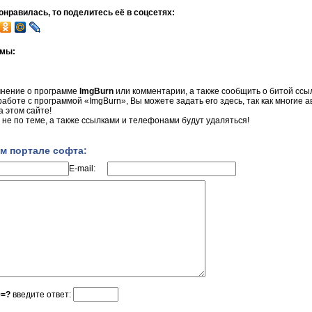
нравилась, то поделитесь её в соцсетях:
ммы:
мнение о программе
ImgBurn
или комментарии, а также сообщить о битой ссыл
 работе с программой «ImgBurn», Вы можете задать его здесь, так как многие 
 этом сайте!
не по теме, а также ссылками и телефонами будут удаляться!
м портале софта:
E-mail:
0=?
введите ответ: