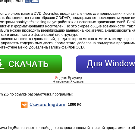
зке программы:
ImgBurn
опулярного пакета DVD Decrypter, предназначенного для копирования и снят
ать большинство типов образов CD/DVD, поддерживает последние модели п
трами booktype/bitsetting на устройствах от основных производителей: BenQ, 
чистки и форматирования носителей. Но это скорее общие возможности, так 
gBurn можно проводить верификацию данных на носителях, анализировать ка
как о диске, так и о физической его структуре.
тавлено множество дополнений, среди которых можно отметить следующие: 
 управлять содержимым диска. Кроме этого, добавлена поддержка программы O
онтекстное меню, добавлена запись файлов CCD.
n 2.5
по ссылке разработчика программы:
Скачать ImgBurn
1800 Кб
ммы ImgBurn является свободно распространяемой версией программного об