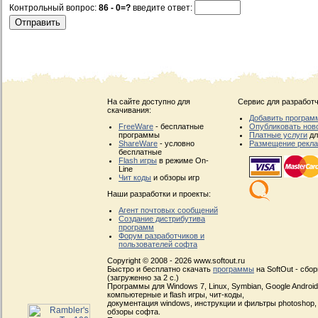
Контрольный вопрос:
86 - 0=?
введите ответ:
На сайте доступно для
Сервис для разработч
скачивания:
Добавить програм
FreeWare
- бесплатные
Опубликовать нов
программы
Платные услуги
дл
ShareWare
- условно
Размещение рекл
бесплатные
Flash игры
в режиме On-
Line
Чит коды
и обзоры игр
Наши разработки и проекты:
Агент почтовых сообщений
Создание дистрибутива
программ
Форум разработчиков и
пользователей софта
Copyright © 2008 - 2026 www.softout.ru
Быстро и бесплатно скачать
программы
на SoftOut - сбо
(загруженно за 2 с.)
Программы для Windows 7, Linux, Symbian, Google Android, 
компьютерные и flash игры, чит-коды,
документация windows, инструкции и фильтры photoshop,
обзоры софта.