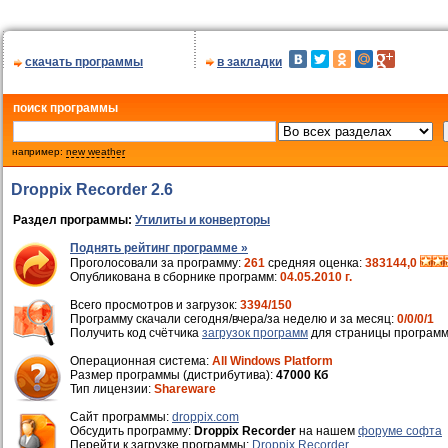
скачать программы
в закладки
поиск программы
например:
new weather
Droppix Recorder 2.6
Раздел программы:
Утилиты и конверторы
Поднять рейтинг программе »
Проголосовали за программу:
261
средняя оценка:
383144,0
Опубликована в сборнике программ:
04.05.2010 г.
Всего просмотров и загрузок:
3394/150
Программу скачали сегодня/вчера/за неделю и за месяц:
0/0/0/1
Получить код счётчика
загрузок программ
для страницы программ
Операционная система:
All Windows Platform
Размер программы (дистрибутива):
47000 Кб
Тип лицензии:
Shareware
Cайт программы:
droppix.com
Обсудить программу:
Droppix Recorder
на нашем
форуме софта
Перейти к загрузке программы:
Droppix Recorder