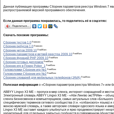
Данная публикация программы Сборник параметров реестра Windows 7 яв
распространяемой версией программного обеспечения.
Если данная программа понравилась, то поделитесь её в соцсетях:
Поделиться…
Скачать похожие программы:
Freeware
Сборник тестов 1.0
Freeware
Сборник ребусов 1.0
FreeWare
Сборник читов 2009.10
FreeWare
Сборник параметров и ветвей реестра 2009.10
FreeWare
Сборник функций PHP 2009.10
FreeWare
Сборник готовых дипломов
FreeWare
Сборник игр в Покер Poker_1
FreeWare
Головоломки Сборник игр №1
FreeWare
Головоломки Сборник игр №2
FreeWare
Сборник словарей для мобильных телефонов (JAVA)
Полезная информация
о «Сборник параметров реестра Windows 7» или б
ABBYY Lingvo X3 ME – пропуск в мир сленга, интернет-сокращений и местн
Электронный словарь ABBYY Lingvo X3 ME - «Аби Лингво эксТРИм» – объед
сленга бизнесменов и компьютерщиков, самых актуальных слов «Большого 
специфических терминов сетевого сообщества (т.н. «олбанского» языка) и 
женско-мужской словарь, а также авторские словари одесского языка и ам
Lingvo X3 ME заставит каждого улыбнуться и ярко продемонстрирует неорт
характерный для отдельных закрытых сообществ в современном обществе.