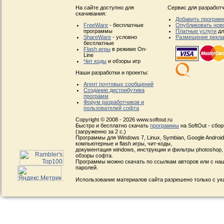
На сайте доступно для
Сервис для разработч
скачивания:
Добавить програм
FreeWare
- бесплатные
Опубликовать нов
программы
Платные услуги
дл
ShareWare
- условно
Размещение рекл
бесплатные
Flash игры
в режиме On-
Line
Чит коды
и обзоры игр
Наши разработки и проекты:
Агент почтовых сообщений
Создание дистрибутива
программ
Форум разработчиков и
пользователей софта
Copyright © 2008 - 2026 www.softout.ru
Быстро и бесплатно скачать
программы
на SoftOut - сбо
(загруженно за 2 с.)
Программы для Windows 7, Linux, Symbian, Google Android, 
компьютерные и flash игры, чит-коды,
документация windows, инструкции и фильтры photoshop,
обзоры софта.
Программы можно скачать по ссылкам авторов или с наш
паролей.
Использование материалов сайта разрешено только с ук