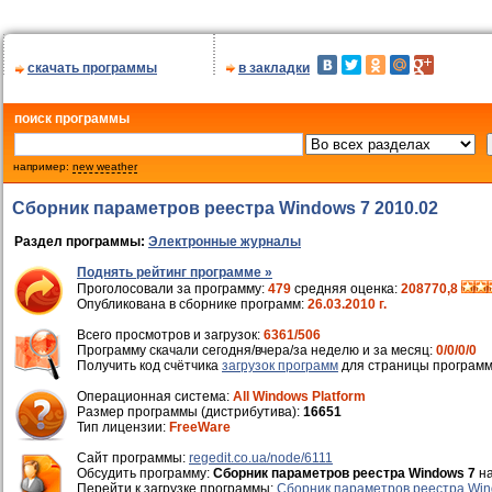
скачать программы
в закладки
поиск программы
например:
new weather
Сборник параметров реестра Windows 7 2010.02
Раздел программы:
Электронные журналы
Поднять рейтинг программе »
Проголосовали за программу:
479
средняя оценка:
208770,8
Опубликована в сборнике программ:
26.03.2010 г.
Всего просмотров и загрузок:
6361/506
Программу скачали сегодня/вчера/за неделю и за месяц:
0/0/0/0
Получить код счётчика
загрузок программ
для страницы программ
Операционная система:
All Windows Platform
Размер программы (дистрибутива):
16651
Тип лицензии:
FreeWare
Cайт программы:
regedit.co.ua/node/6111
Обсудить программу:
Сборник параметров реестра Windows 7
н
Перейти к загрузке программы:
Сборник параметров реестра Win