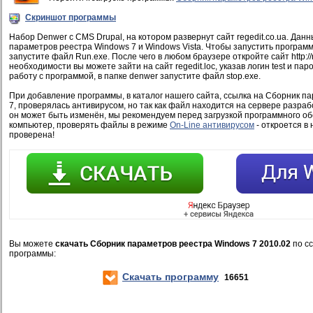
Скриншот программы
Набор Denwer с CMS Drupal, на котором развернут сайт regedit.co.ua. Дан
параметров реестра Windows 7 и Windows Vista. Чтобы запустить программу
запустите файл Run.exe. После чего в любом браузере откройте сайт http://r
необходимости вы можете зайти на сайт regedit.loc, указав логин test и пар
работу с программой, в папке denwer запустите файл stop.exe.
При добавление программы, в каталог нашего сайта, ссылка на Сборник п
7, проверялась антивирусом, но так как файл находится на сервере разраб
он может быть изменён, мы рекомендуем перед загрузкой программного об
компьютер, проверять файлы в режиме
On-Line антивирусом
- откроется в 
проверена!
Вы можете
скачать Сборник параметров реестра Windows 7 2010.02
по с
программы:
Скачать программу
16651