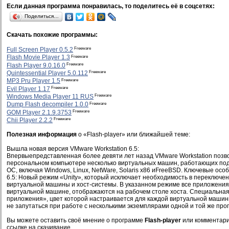
Если данная программа понравилась, то поделитесь её в соцсетях:
Поделиться…
Скачать похожие программы:
Freeware
Full Screen Player 0.5.2
Freeware
Flash Movie Player 1.3
Freeware
Flash Player 9.0.16.0
Freeware
Quintessential Player 5.0.112
Freeware
MP3 Pru Player 1.5
Freeware
Evil Player 1.17
Freeware
Windows Media Player 11 RUS
Freeware
Dump Flash decompiler 1.0.0
Freeware
GOM Player 2.1.9.3753
Freeware
Chii Player 2.2.2
Полезная информация
о «Flash-player» или ближайшей теме:
Вышла новая версия VMware Workstation 6.5:
Впервыепредставленная более девяти лет назад VMware Workstation позв
персональном компьютере несколько виртуальных машин, работающих по
ОС, включая Windows, Linux, NetWare, Solaris x86 иFreeBSD. Ключевые осо
6.5: Новый режим «Unity», который исключает необходимость в переключе
виртуальной машины и хост-системы. В указанном режиме все приложени
виртуальной машине, отображаются на рабочем столе хоста. Специальная 
приложения», цвет которой настраивается для каждой виртуальной машин
не запутаться при работе с несколькими экземплярами одной и той же пр
Вы можете оставить своё мнение о программе
Flash-player
или комментари
ссылке на скачивание.