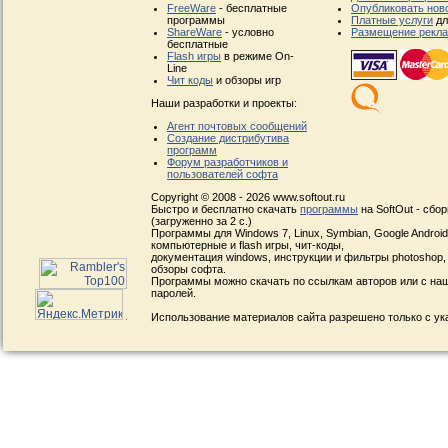
FreeWare
- бесплатные
Опубликовать нов
программы
Платные услуги
дл
ShareWare
- условно
Размещение рекл
бесплатные
Flash игры
в режиме On-
Line
Чит коды
и обзоры игр
Наши разработки и проекты:
Агент почтовых сообщений
Создание дистрибутива
программ
Форум разработчиков и
пользователей софта
Copyright © 2008 - 2026 www.softout.ru
Быстро и бесплатно скачать
программы
на SoftOut - сбо
(загруженно за 2 с.)
Программы для Windows 7, Linux, Symbian, Google Android, 
компьютерные и flash игры, чит-коды,
документация windows, инструкции и фильтры photoshop,
обзоры софта.
Программы можно скачать по ссылкам авторов или с наш
паролей.
Использование материалов сайта разрешено только с ук