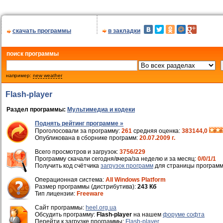
скачать программы
в закладки
поиск программы
например:
new weather
Flash-player
Раздел программы:
Мультимедиа и кодеки
Поднять рейтинг программе »
Проголосовали за программу:
261
средняя оценка:
383144,0
Опубликована в сборнике программ:
20.07.2009 г.
Всего просмотров и загрузок:
3756/229
Программу скачали сегодня/вчера/за неделю и за месяц:
0/0/1/1
Получить код счётчика
загрузок программ
для страницы программ
Операционная система:
All Windows Platform
Размер программы (дистрибутива):
243 Кб
Тип лицензии:
Freeware
Cайт программы:
heel.org.ua
Обсудить программу:
Flash-player
на нашем
форуме софта
Перейти к загрузке программы:
Flash-player