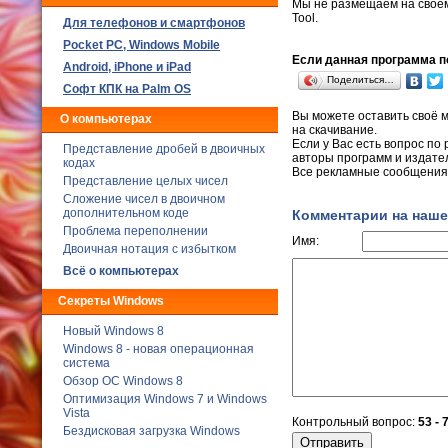
Мы не размещаем на своё
Tool.
Для телефонов и смартфонов
Poсket PC, Windows Mobile
Если данная программа по
Android, iPhone и iPad
Поделиться…
Софт КПК на Palm OS
Вы можете оставить своё 
О компьютерах
на скачивание.
Если у Вас есть вопрос по р
Представление дробей в двоичных
авторы программ и издате
кодах
Все рекламные сообщения 
Представление целых чисел
Сложение чисел в двоичном
дополнительном коде
Комментарии на наше
Проблема переполнении
Имя:
Двоичная нотация с избытком
Всё о компьютерах
Секреты Windows
Новый Windows 8
Windows 8 - новая операционная
система
Обзор ОС Windows 8
Оптимизация Windows 7 и Windows
Vista
Контрольный вопрос:
53 - 
Бездисковая загрузка Windows