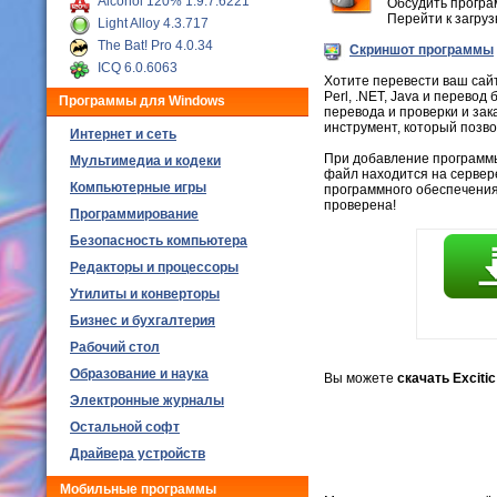
Alcohol 120% 1.9.7.6221
Обсудить програ
Перейти к загру
Light Alloy 4.3.717
The Bat! Pro 4.0.34
Скриншот программы
ICQ 6.0.6063
Хотите перевести ваш сайт
Perl, .NET, Java и перево
Программы для Windows
перевода и проверки и за
инструмент, который позво
Интернет и сеть
При добавление программы, 
Мультимедиа и кодеки
файл находится на сервер
Компьютерные игры
программного обеспечения
проверена!
Программирование
Безопасность компьютера
Редакторы и процессоры
Утилиты и конверторы
Бизнес и бухгалтерия
Рабочий стол
Образование и наука
Вы можете
скачать Excitic
Электронные журналы
Остальной софт
Драйвера устройств
Мобильные программы