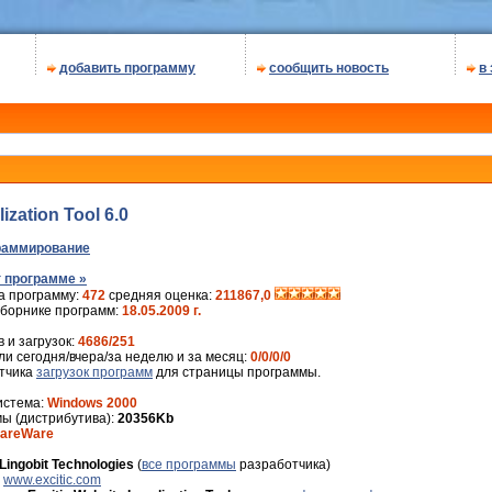
добавить программу
сообщить новость
в
ization Tool 6.0
раммирование
 программе »
а программу:
472
средняя оценка:
211867,0
сборнике программ:
18.05.2009 г.
 и загрузок:
4686/251
и сегодня/вчера/за неделю и за месяц:
0/0/0/0
ётчика
загрузок программ
для страницы программы.
истема:
Windows 2000
ы (дистрибутива):
20356Kb
areWare
Lingobit Technologies
(
все программы
разработчика)
:
www.excitic.com