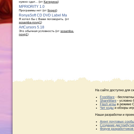
нужно сдат... (от
Катерина
)
MPRIORITY 1.0
Программы нет (от
fingert
)
RonyaSoft CD DVD Label Ma
Я хотел бы с Вами поговорить. (от
sosamba-novg1
)
ArtCursors 5.18
Это обычная условность (от
sosamba-
novg1
)
На сайте доступно для с
FreeWare
- бесплатн
ShareWare
- условно 
Flash игры
в режиме O
Чит коды
и обзоры игр
Наши разработки и проек
Агент почтовых сооб
Создание дистрибути
Форум разработчиков