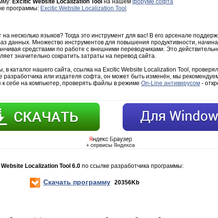
мму:
Excitic Website Localization Tool
на нашем
форуме софта
зке программы:
Excitic Website Localization Tool
 на несколько языков? Тогда это инструмент для вас! В его арсенале поддерж
д баз данных. Множество инструментов для повышения продуктивности, начин
канчивая средствами по работе с внешними переводчиками. Это действител
ляет значительно сократить затраты на перевод сайта.
в каталог нашего сайта, ссылка на Excitic Website Localization Tool, проверял
е разработчика или издателя софта, он может быть изменён, мы рекомендуем
 к себе на компьютер, проверять файлы в режиме
On-Line антивирусом
- откр
 Website Localization Tool 6.0
по ссылке разработчика программы:
Скачать программу
20356Kb