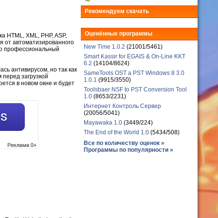
Рекомендуем скачать
Оценённые программы
ка HTML, XML, PHP, ASP,
ая от автоматизированного
New Time 1.0.2
(21001/5461)
ьно профессиональный
Smart Kassir for EGAIS & On-Line KKT
6.2
(14104/8624)
ась антивирусом, но так как
SameTools OST a PST Windows 8 3.0
 перед загрузкой
1.0.1
(9915/3550)
оется в новом окне и будет
Toolsbaer NSF to PST Conversion Tool
1.0
(8653/2231)
Интернет Контроль Сервер
(20056/5041)
Mayawaka 1.0
(3449/224)
The End of the World 1.0
(5434/508)
Все по количеству оценок »
Программы по популярности »