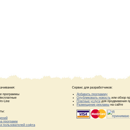
качивания:
Сервис для разработчиков:
ые программы
Добавить программу
бесплатные
Опубликовать новость
или обзор п
n-Line
Платные услуги
для продвижения п
Размещение рекламы
на сайте
ты:
щений
ва программ
 и пользователей софта