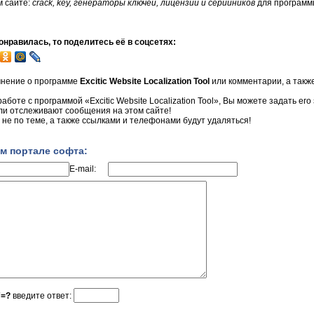
м сайте:
crack, key, генераторы ключей, лицензий и серийников
для программы 
нравилась, то поделитесь её в соцсетях:
мнение о программе
Excitic Website Localization Tool
или комментарии, а такж
аботе с программой «Excitic Website Localization Tool», Вы можете задать его 
ли отслеживают сообщения на этом сайте!
не по теме, а также ссылками и телефонами будут удаляться!
м портале софта:
E-mail:
7=?
введите ответ: