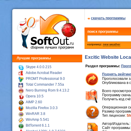
скачать программы
поиск программы
например:
new weather
Excitic Website Local
Лучшие программы
Раздел программы:
Прог
Skype 4.0.0.215
Adobe Acrobat Reader
Поднять рейтинг
PROMT Professional 9.0
Проголосовали з
Опубликована в 
Total Commander 7.55a
Nero Burning Rom 9.4.13.2
Всего просмотров
Программу скачал
Opera 10.5
Получить код сч
AIMP 2.60
Операционная с
Mozilla Firefox 3.0.3
Размер программ
WinRAR 3.8
Тип лицензии:
Sh
WinAmp 5.541
Автор/Издатель:
BitTorrent 6.1.1
Cайт программы