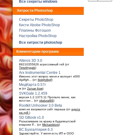
Все секреты windows
Хитрости Photoshop
Секреты PhotoShop
Кисти Abobe PhotoShop
Плагины Фотошоп
Настройка PhotoShop
Все хитрости photoshop
Комментарии программ
Alteros 3D 3.0
89210355626 агрессивный гей (от
Timothygab
)
Arx Instrumental Centre 1
Именно этот вопрос меня и волнует x000
dgdfgh... (от
Ikxkjhdkgf
)
МедКарта 0.57r
м (от
2атьм 4ом
)
SVKGate 1.2.459
версия 1.2.1373.11 Пропало меню, как
восстан... (от
vitalural66
)
Rootkit Unhooker 3.0 Beta
комп не взорвался сайт параша (от
идите
на хуй
)
SD GBook v1.0
Разыскиваем за кражу в будaпештской
епархии Р... (от
Michaeldom
)
ВС:Бухгалтерия 6.3
Здравствуйте. У меня есть ИП и ООО