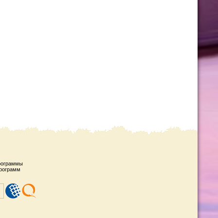
рограммы
рограмм