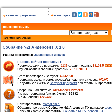
скачать программы
в закладки
поиск программы
например:
new weather
Собрание №1 Андерсен Г Х 1.0
Раздел программы:
Образование и наука
Поднять рейтинг программе »
Проголосовали за программу:
1135
средняя оценка:
88108,5
Опубликована в сборнике программ:
26.10.2008 г.
Всего просмотров и загрузок:
4266/350
Программу скачали сегодня/вчера/за неделю и за месяц:
0/0/0/0
Получить код счётчика
загрузок программ
для страницы программ
Операционная система:
All Windows Platform
Размер программы (дистрибутива):
563 Кб
Тип лицензии:
Freeware
Cайт программы:
starcat.nm.ru
Обсудить программу:
Собрание №1 Андерсен Г Х
на нашем
фору
Перейти к загрузке программы:
Собрание №1 Андерсен Г Х