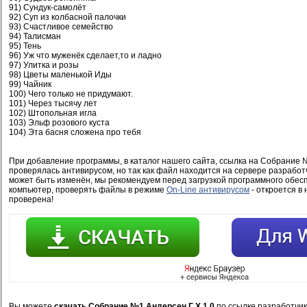
91) Сундук-самолёт
92) Суп из колбасной палочки
93) Счастливое семейство
94) Талисман
95) Тень
96) Уж что муженёк сделает,то и ладно
97) Улитка и розы
98) Цветы маленькой Иды
99) Чайник
100) Чего только не придумают.
101) Через тысячу лет
102) Штопольная игла
103) Эльф розового куста
104) Эта басня сложена про тебя
При добавление программы, в каталог нашего сайта, ссылка на Собрание 
проверялась антивирусом, но так как файл находится на сервере разработ
может быть изменён, мы рекомендуем перед загрузкой программного обесп
компьютер, проверять файлы в режиме
On-Line антивирусом
- откроется в 
проверена!
Вы можете
скачать Собрание №1 Андерсен Г Х 1.0
по ссылке разработчик