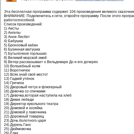
Эта бесплатная программа содержит 104 произведения великого сказочник
ВНИМАНИЕ: Подключитесь к сети, откройте программу. После этого програ
работоспособной.
Список произведений:
1) Аисты
2) Ангелы
3) Анне Лисбет
4) Бабушка
5) Бронзовый кабан
6) Бузинная матушка
7) Бутылочное горлышко
8) Великий морской змей
9) Ветер рассказывает о Вельдемаре До и его дочерях
10) Волшебный холм
11) Воротничок
12) Всяк знай своё место!
13) Гадкий утёнок
14) Гречиха
15) Дворовый петух и флюгерный
16) Девочка со спичками
17) Девочка,которая наступила на хлеб
18) Дикие лебеди
19) Директор кукольного театра
20) Домовой и хозяйка
21) Домовой у лавочника
22) Дорожный товарищ
23) Дочь болотного царя
24) Дурень Ганс
25) Дюймовочка
26) Ёлка