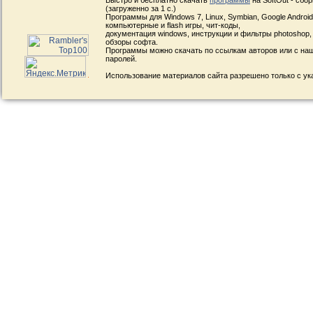
Быстро и бесплатно скачать
программы
на SoftOut - сбо
(загруженно за 1 с.)
Программы для Windows 7, Linux, Symbian, Google Android, 
компьютерные и flash игры, чит-коды,
документация windows, инструкции и фильтры photoshop,
обзоры софта.
Программы можно скачать по ссылкам авторов или с наш
паролей.
Использование материалов сайта разрешено только с ук