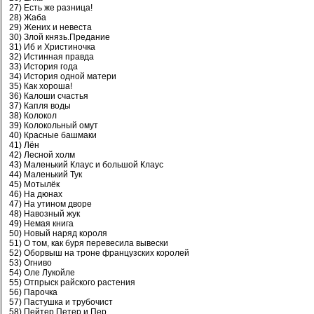
27) Есть же разница!
28) Жаба
29) Жених и невеста
30) Злой князь.Предание
31) Иб и Христиночка
32) Истинная правда
33) История года
34) История одной матери
35) Как хороша!
36) Калоши счастья
37) Капля воды
38) Колокол
39) Колокольный омут
40) Красные башмаки
41) Лён
42) Лесной холм
43) Маленький Клаус и большой Клаус
44) Маленький Тук
45) Мотылёк
46) На дюнах
47) На утином дворе
48) Навозный жук
49) Немая книга
50) Новый наряд короля
51) О том, как буря перевесила вывески
52) Оборвыш на троне французских королей
53) Огниво
54) Оле Лукойле
55) Отпрыск райского растения
56) Парочка
57) Пастушка и трубочист
58) Пейтер,Петер и Пер