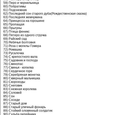
59) Перо и чернильница
60) Побратимы
61) Подснежник
62) Последний сон старого дуба(Рождественская сказка)
63) Последняя жемчужина
64) Принцесса на горошине
65) Пропащая
66) Прыгуны
67) Птица феникс
68) Пятеро из одного стручка
69) Райский сад
70) Ребячья болтовня
71) Роза с могилы Гомера
72) Ромашка
73) Русалочка
74) С крепостного вала
75) Садовник и господа
76) Свинопас
77) Свинья - копилка
78) Сердечное горе
79) Серебряная монетка
80) Скверный мальчишка
81) Скороходы
82) Снеговик
83) Снежная королева
84) Соловей
85) Сон
86) Соседи
87) Старый дом
88) Старый уличный фонарь
89) Стойкий оловянный солдатик
90) Судьба репейника