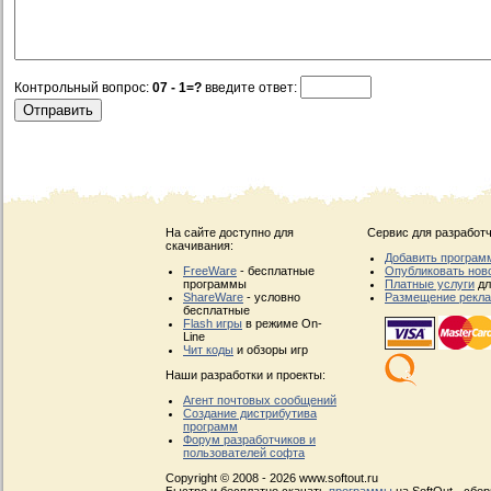
Контрольный вопрос:
07 - 1=?
введите ответ:
На сайте доступно для
Сервис для разработч
скачивания:
Добавить програм
FreeWare
- бесплатные
Опубликовать нов
программы
Платные услуги
дл
ShareWare
- условно
Размещение рекл
бесплатные
Flash игры
в режиме On-
Line
Чит коды
и обзоры игр
Наши разработки и проекты:
Агент почтовых сообщений
Создание дистрибутива
программ
Форум разработчиков и
пользователей софта
Copyright © 2008 - 2026 www.softout.ru