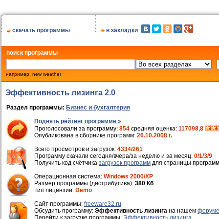
скачать программы
в закладки
поиск программы
например:
new weather
Эффективность лизинга 2.0
Раздел программы:
Бизнес и бухгалтерия
Поднять рейтинг программе »
Проголосовали за программу:
854
средняя оценка:
117098,8
Опубликована в сборнике программ:
26.10.2008 г.
Всего просмотров и загрузок:
4334/261
Программу скачали сегодня/вчера/за неделю и за месяц:
0/1/3/9
Получить код счётчика
загрузок программ
для страницы программ
Операционная система:
Windows 2000/XP
Размер программы (дистрибутива):
380 Кб
Тип лицензии:
Demo
Cайт программы:
freeware32.ru
Обсудить программу:
Эффективность лизинга
на нашем
форуме
Перейти к загрузке программы:
Эффективность лизинга