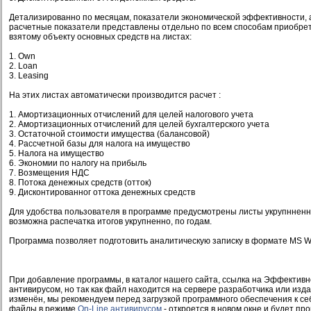
Детализированно по месяцам, показатели экономической эффективности, а
расчетные показатели представлены отдельно по всем способам приобре
взятому объекту основных средств на листах:
1. Own
2. Loan
3. Leasing
На этих листах автоматически производится расчет :
1. Амортизационных отчислений для целей налогового учета
2. Амортизационных отчислений для целей бухгалтерского учета
3. Остаточной стоимости имущества (балансовой)
4. Рассчетной базы для налога на имущество
5. Налога на имущество
6. Экономии по налогу на прибыль
7. Возмещения НДС
8. Потока денежных средств (отток)
9. Дисконтированног оттока денежных средств
Для удобства пользователя в программе предусмотрены листы укрупнненн
возможна распечатка итогов укрупненно, по годам.
Программа позволяет подготовить аналитическую записку в формате MS W
При добавление программы, в каталог нашего сайта, ссылка на Эффективн
антивирусом, но так как файл находится на сервере разработчика или изд
изменён, мы рекомендуем перед загрузкой программного обеспечения к се
файлы в режиме
On-Line антивирусом
- откроется в новом окне и будет пр