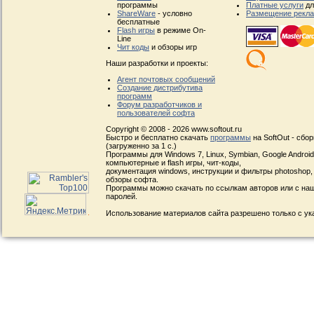
программы
Платные услуги
дл
ShareWare
- условно
Размещение рекл
бесплатные
Flash игры
в режиме On-
Line
Чит коды
и обзоры игр
Наши разработки и проекты:
Агент почтовых сообщений
Создание дистрибутива
программ
Форум разработчиков и
пользователей софта
Copyright © 2008 - 2026 www.softout.ru
Быстро и бесплатно скачать
программы
на SoftOut - сбо
(загруженно за 1 с.)
Программы для Windows 7, Linux, Symbian, Google Android, 
компьютерные и flash игры, чит-коды,
документация windows, инструкции и фильтры photoshop,
обзоры софта.
Программы можно скачать по ссылкам авторов или с наш
паролей.
Использование материалов сайта разрешено только с ук