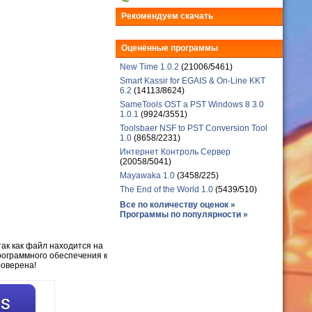
Рекомендуем скачать
Оценённые программы
New Time 1.0.2
(21006/5461)
Smart Kassir for EGAIS & On-Line KKT
6.2
(14113/8624)
SameTools OST a PST Windows 8 3.0
1.0.1
(9924/3551)
Toolsbaer NSF to PST Conversion Tool
1.0
(8658/2231)
Интернет Контроль Сервер
(20058/5041)
Mayawaka 1.0
(3458/225)
The End of the World 1.0
(5439/510)
Все по количеству оценок »
Программы по популярности »
так как файл находится на
рограммного обеспечения к
роверена!