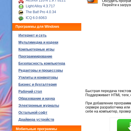
Alcohol 120% 1.9.7.6221
Обсудить програ
Перейти к загру
Light Alloy 4.3.717
The Bat! Pro 4.0.34
ICQ 6.0.6063
Программы для Windows
Интернет и сеть
Мультимедиа и кодеки
Компьютерные игры
Программирование
Безопасность компьютера
Редакторы и процессоры
Утилиты и конверторы
Бизнес и бухгалтерия
Быстрая передача текстов
Рабочий стол
Поддерживает HTML теги, о
Образование и наука
При добавление программы,
Электронные журналы
сервере разработчика или
себе на компьютер, прове
Остальной софт
Драйвера устройств
Мобильные программы