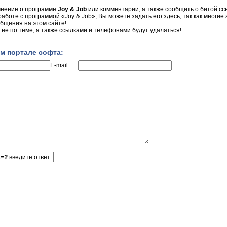
мнение о программе
Joy & Job
или комментарии, а также сообщить о битой сс
работе с программой «Joy & Job», Вы можете задать его здесь, так как многие
бщения на этом сайте!
не по теме, а также ссылками и телефонами будут удаляться!
м портале софта:
E-mail:
2=?
введите ответ: