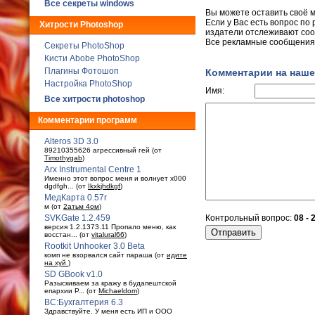
Все секреты windows
Вы можете оставить своё 
Если у Вас есть вопрос по 
Хитрости Photoshop
издатели отслеживают соо
Все рекламные сообщения 
Секреты PhotoShop
Кисти Abobe PhotoShop
Плагины Фотошоп
Комментарии на наше
Настройка PhotoShop
Имя:
Все хитрости photoshop
Комментарии программ
Alteros 3D 3.0
89210355626 агрессивный гей (от
Timothygab
)
Arx Instrumental Centre 1
Именно этот вопрос меня и волнует x000
dgdfgh... (от
Ikxkjhdkgf
)
МедКарта 0.57r
м (от
2атьм 4ом
)
SVKGate 1.2.459
Контрольный вопрос:
08 - 
версия 1.2.1373.11 Пропало меню, как
восстан... (от
vitalural66
)
Rootkit Unhooker 3.0 Beta
комп не взорвался сайт параша (от
идите
на хуй
)
SD GBook v1.0
Разыскиваем за кражу в будaпештской
епархии Р... (от
Michaeldom
)
ВС:Бухгалтерия 6.3
Здравствуйте. У меня есть ИП и ООО