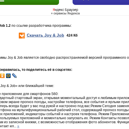
Job 1.2
по ссылке разработчика программы:
Скачать Joy & Job
424 Кб
ммы Joy & Job является свободно распространяемой версией программного 
нравилась, то поделитесь её в соцсетях:
Joy & Job» или ближайшей теме:
ое приложение для смартфонов S60:
ндартный стартовый экран, открывая моментальный доступ к любимым прилож
вом экране прогноз погоды, настройки телефона, все события и ярлыки прил
перь всегда будет у вас под рукой и настроено под вас:Режим Сегодня заме
тфона на мультифункциональный рабочий стол, содержащий прогноз погоды, 
х приложений, индикаторы событий и настроек телефона. Режим Приложени
спользуемых приложений и моментально запускать их. Режим Контакты позвол
ам из записной книжки, с возможностью отображения фото абонентов. Функци
такт ил...
»