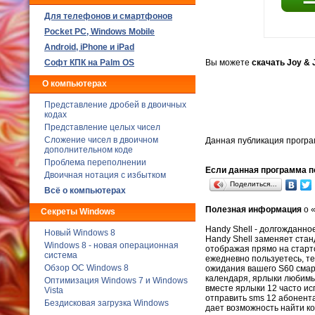
Для телефонов и смартфонов
Poсket PC, Windows Mobile
Android, iPhone и iPad
Софт КПК на Palm OS
Вы можете
скачать Joy & 
О компьютерах
Представление дробей в двоичных
кодах
Представление целых чисел
Сложение чисел в двоичном
Данная публикация програ
дополнительном коде
Проблема переполнении
Если данная программа по
Двоичная нотация с избытком
Поделиться…
Всё о компьютерах
Полезная информация
о «
Секреты Windows
Handy Shell - долгожданн
Новый Windows 8
Handy Shell заменяет ста
Windows 8 - новая операционная
отображая прямо на старто
система
ежедневно пользуетесь, те
Обзор ОС Windows 8
ожидания вашего S60 смар
календаря, ярлыки любимы
Оптимизация Windows 7 и Windows
вместе ярлыки 12 часто и
Vista
отправить sms 12 абонент
Бездисковая загрузка Windows
дает возможность найти кон