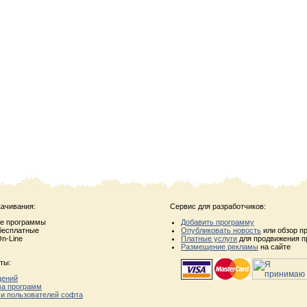
качивания:
Сервис для разработчиков:
ые программы
Добавить программу
бесплатные
Опубликовать новость
или обзор п
n-Line
Платные услуги
для продвижения п
Размещение рекламы
на сайте
ты:
щений
ва программ
 и пользователей софта