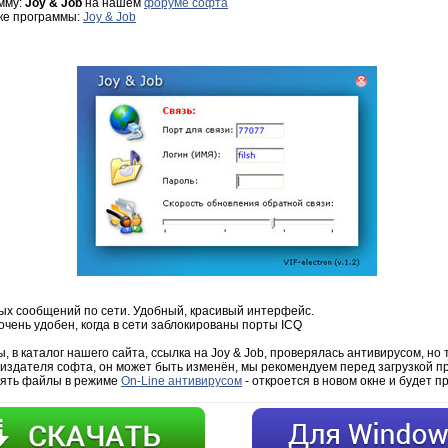
мму:
Joy & Job
на нашем
форуме софта
зке программы:
Joy & Job
ых сообщений по сети. Удобный, красивый интерфейс.
чень удобен, когда в сети заблокированы порты ICQ
 в каталог нашего сайта, ссылка на Joy & Job, проверялась антивирусом, но 
 издателя софта, он может быть изменён, мы рекомендуем перед загрузкой п
рять файлы в режиме
On-Line антивирусом
- откроется в новом окне и будет п