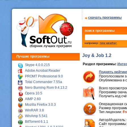
скачать программы
поиск программы
например:
new weather
Joy & Job 1.2
Лучшие программы
Раздел программы:
Интер
Skype 4.0.0.215
Adobe Acrobat Reader
Поднять рейтинг
PROMT Professional 9.0
Проголосовали з
Опубликована в 
Total Commander 7.55a
Nero Burning Rom 9.4.13.2
Всего просмотров
Программу скачал
Opera 10.5
Получить код сч
AIMP 2.60
Операционная с
Mozilla Firefox 3.0.3
Размер программ
WinRAR 3.8
Тип лицензии:
Fr
WinAmp 5.541
Автор/Издатель:
BitTorrent 6.1.1
Cайт программы