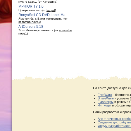
нужно сдат... (от
Катерина
)
MPRIORITY 1.0
Программы нет (от
fingert
)
RonyaSoft CD DVD Label Ma
Я хотел бы с Вами поговорить. (от
sosamba-novg1
)
ArtCursors 5.18
Это обычная условность (от
sosamba-
novg1
)
На сайте доступно для с
FreeWare
- бесплатн
ShareWare
- условно 
Flash игры
в режиме O
Чит коды
и обзоры игр
Наши разработки и проек
Агент почтовых сооб
Создание дистрибути
Форум разработчиков