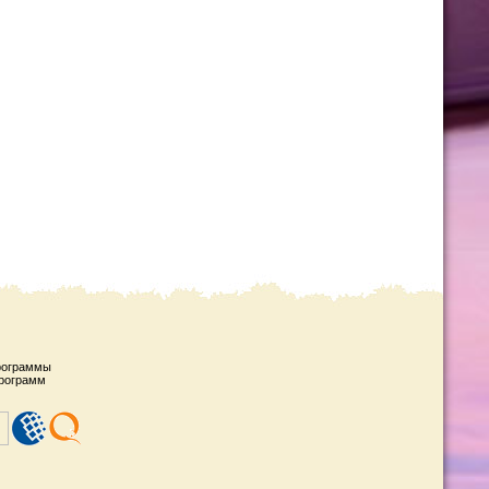
рограммы
рограмм