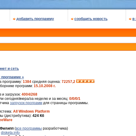
добавить программу
сообщить новость
в
нет и сеть
 программе »
а программу:
1384
средняя оценка:
72257,2
сборнике программ:
15.10.2008 г.
 и загрузок:
4004/268
и сегодня/вчера/за неделю и за месяц:
0/0/0/1
ётчика
загрузок программ
для страницы программы.
истема:
All Windows Platform
ы (дистрибутива):
424 Кб
eeWare
Филипп
(
все программы
разработчика)
:
disketa.info