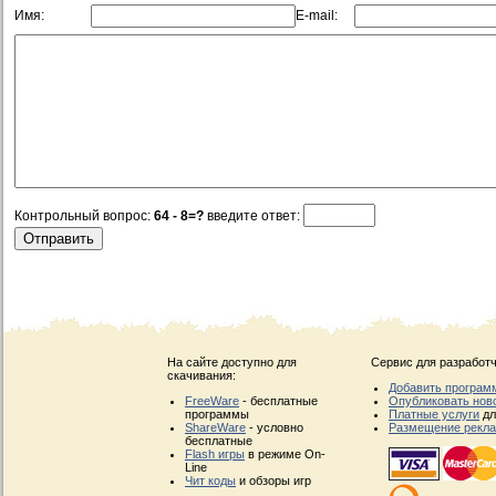
Имя:
E-mail:
Контрольный вопрос:
64 - 8=?
введите ответ:
На сайте доступно для
Сервис для разработч
скачивания:
Добавить програм
FreeWare
- бесплатные
Опубликовать нов
программы
Платные услуги
дл
ShareWare
- условно
Размещение рекл
бесплатные
Flash игры
в режиме On-
Line
Чит коды
и обзоры игр