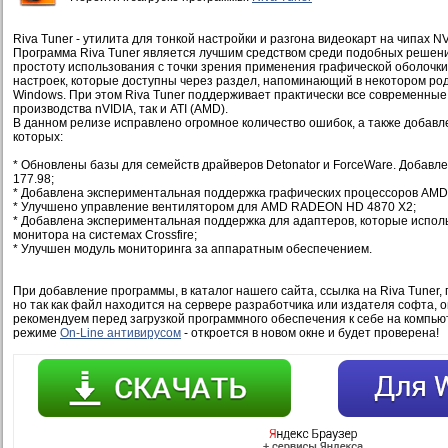
Riva Tuner - утилита для тонкой настройки и разгона видеокарт на чипах NV
Программа Riva Tuner является лучшим средством среди подобных решений
простоту использования с точки зрения применения графической оболочки
настроек, которые доступны через раздел, напоминающий в некотором ро
Windows. При этом Riva Tuner поддерживает практически все современные
производства nVIDIA, так и ATI (AMD).
В данном релизе исправлено огромное количество ошибок, а также добавл
которых:
* Обновлены базы для семейств драйверов Detonator и ForceWare. Добавл
177.98;
* Добавлена экспериментальная поддержка графических процессоров AMD
* Улучшено управление вентилятором для AMD RADEON HD 4870 X2;
* Добавлена экспериментальная поддержка для адаптеров, которые испол
монитора на системах Crossfire;
* Улучшен модуль мониторинга за аппаратным обеспечением.
При добавление программы, в каталог нашего сайта, ссылка на Riva Tuner,
но так как файл находится на сервере разработчика или издателя софта, 
рекомендуем перед загрузкой программного обеспечения к себе на компью
режиме
On-Line антивирусом
- откроется в новом окне и будет проверена!