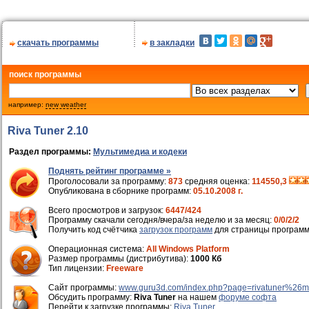
скачать программы
в закладки
поиск программы
например:
new weather
Riva Tuner 2.10
Раздел программы:
Мультимедиа и кодеки
Поднять рейтинг программе »
Проголосовали за программу:
873
средняя оценка:
114550,3
Опубликована в сборнике программ:
05.10.2008 г.
Всего просмотров и загрузок:
6447/424
Программу скачали сегодня/вчера/за неделю и за месяц:
0/0/2/2
Получить код счётчика
загрузок программ
для страницы программ
Операционная система:
All Windows Platform
Размер программы (дистрибутива):
1000 Кб
Тип лицензии:
Freeware
Cайт программы:
www.guru3d.com/index.php?page=rivatuner%26
Обсудить программу:
Riva Tuner
на нашем
форуме софта
Перейти к загрузке программы:
Riva Tuner