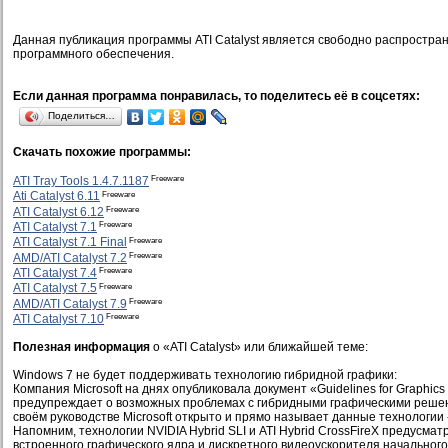
Данная публикация программы ATI Catalyst является свободно распростра
программного обеспечения.
Если данная программа понравилась, то поделитесь её в соцсетях:
Поделиться…
Скачать похожие программы:
Freeware
ATI Tray Tools 1.4.7.1187
Freeware
Ati Catalyst 6.11
Freeware
ATI Catalyst 6.12
Freeware
ATI Catalyst 7.1
Freeware
ATI Catalyst 7.1 Final
Freeware
AMD/ATI Catalyst 7.2
Freeware
ATI Catalyst 7.4
Freeware
ATI Catalyst 7.5
Freeware
AMD/ATI Catalyst 7.9
Freeware
ATI Catalyst 7.10
Полезная информация
о «ATI Catalyst» или ближайшей теме:
Windows 7 не будет поддерживать технологию гибридной графики:
Компания Microsoft на днях опубликовала документ «Guidelines for Graphics
предупреждает о возможных проблемах с гибридными графическими решен
своём руководстве Microsoft открыто и прямо называет данные технологии 
Напомним, технологии NVIDIA Hybrid SLI и ATI Hybrid CrossFireX предусм
встроенного графического ядра и дискретного видеоускорителя начального 