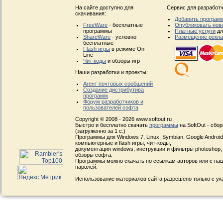
На сайте доступно для
Сервис для разработч
скачивания:
Добавить програм
FreeWare
- бесплатные
Опубликовать нов
программы
Платные услуги
дл
ShareWare
- условно
Размещение рекл
бесплатные
Flash игры
в режиме On-
Line
Чит коды
и обзоры игр
Наши разработки и проекты:
Агент почтовых сообщений
Создание дистрибутива
программ
Форум разработчиков и
пользователей софта
Copyright © 2008 - 2026 www.softout.ru
Быстро и бесплатно скачать
программы
на SoftOut - сбо
(загруженно за 1 с.)
Программы для Windows 7, Linux, Symbian, Google Android, 
компьютерные и flash игры, чит-коды,
документация windows, инструкции и фильтры photoshop,
обзоры софта.
Программы можно скачать по ссылкам авторов или с наш
паролей.
Использование материалов сайта разрешено только с ук