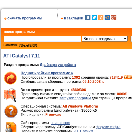
скачать программы
в закладки
поиск программы
например:
new weather
ATI Catalyst 7.11
Раздел программы:
Драйвера устройств
Поднять рейтинг программе »
Проголосовали за программу:
1392
средняя оценка:
71841,9
Опубликована в сборнике программ:
05.10.2008 г.
Всего просмотров и загрузок:
4860/306
Программу скачали сегодня/вчера/за неделю и за месяц:
0/0/0/1
Получить код счётчика
загрузок программ
для страницы программ
Операционная система:
All Windows Platform
Размер программы (дистрибутива):
35000 Кб
Тип лицензии:
Freeware
Cайт программы:
ati.amd.com
Обсудить программу:
ATI Catalyst
на нашем
форуме софта
Перейти к загрузке программы:
ATI Catalyst