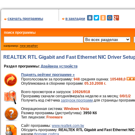
скачать программы
в закладки
поиск программы
например:
new weather
REALTEK RTL Gigabit and Fast Ethernet NIC Driver Setup 
Раздел программы:
Драйвера устройств
Поднять рейтинг программе »
Проголосовали за программу:
948
средняя оценка:
105488,0
Опубликована в сборнике программ:
05.10.2008 г.
Всего просмотров и загрузок:
10926/918
Программу скачали сегодня/вчера/за неделю и за месяц:
0/0/1/2
Получить код счётчика
загрузок программ
для страницы программ
Операционная система:
Windows Vista
Размер программы (дистрибутива):
3950 Кб
Тип лицензии:
Freeware
Cайт программы:
www.realtek.com.tw
Обсудить программу:
REALTEK RTL Gigabit and Fast Ethernet NIC D
нашем
форуме софта