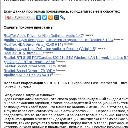
Если данная программа понравилась, то поделитесь её в соцсетях:
Поделиться…
Скачать похожие программы:
Freeware
RealTek Audio Driver for High Definition Audio 1.47
Freeware
Драйверы для беспроводных сетевых адаптеров от Realtek 5.1234
Freeware
RealTek HDA Driver Vista_R148 R148
Freeware
Драйверы для High Definition Audio от Realtek (Vista) 1.5
Freeware
RealTek HDA Driver 1.53
Realtek RTL8185 PCI/Cardbus 802.11g 54M Wireless LAN Network Interface 5
Freeware
драйвер AC 97 от Realtek A3.98
Freeware
Realtek Sound Driver Vista_R179
Freeware
Realtek Sound Driver 1.79 (WDM
Freeware
Драйвер AC 97 Realtek A4.03
Полезная информация
о «REALTEK RTL Gigabit and Fast Ethernet NIC Driver 
ближайшей теме:
Бездисковая загрузка Windows:
Идея бездисковой загрузки - это своего рода параноидальный синдром си
Многие поколения админов, а также производителей операционных систем 
возвращаются к этой идее. Эта мания не обошла и меня - но на этот раз, в
я грузил через сеть самую что ни на есть Windows 2000. Первое и главное,
поздравить, это то, что все работает - и работает вполне прилично. Как го
недель ковыряния в "железе" и документации. Фактически я прямо сейчас 
станции, так что результат у меня прямо перед носом. А теперь расскажу, 
историю, обходя ошибки и продвигаясь прямо к цели. Попутно разучим ис