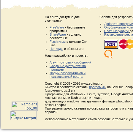
На сайте доступно для
Сервис для разработч
скачивания:
Добавить програм
FreeWare
- бесплатные
Опубликовать нов
программы
Платные услуги
дл
ShareWare
- условно
Размещение рекл
бесплатные
Flash игры
в режиме On-
Line
Чит коды
и обзоры игр
Наши разработки и проекты:
Агент почтовых сообщений
Создание дистрибутива
программ
Форум разработчиков и
пользователей софта
Copyright © 2008 - 2026 www.softout.ru
Быстро и бесплатно скачать
программы
на SoftOut - сбо
(загруженно за 2 с.)
Программы для Windows 7, Linux, Symbian, Google Android, 
компьютерные и flash игры, чит-коды,
документация windows, инструкции и фильтры photoshop,
обзоры софта.
Программы можно скачать по ссылкам авторов или с наш
паролей.
Использование материалов сайта разрешено только с ук