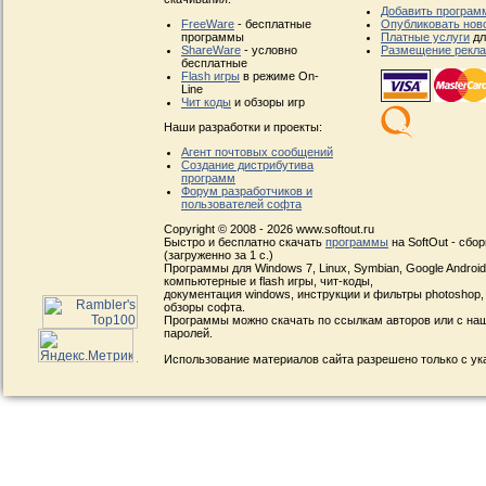
Добавить програм
FreeWare
- бесплатные
Опубликовать нов
программы
Платные услуги
дл
ShareWare
- условно
Размещение рекл
бесплатные
Flash игры
в режиме On-
Line
Чит коды
и обзоры игр
Наши разработки и проекты:
Агент почтовых сообщений
Создание дистрибутива
программ
Форум разработчиков и
пользователей софта
Copyright © 2008 - 2026 www.softout.ru
Быстро и бесплатно скачать
программы
на SoftOut - сбо
(загруженно за 1 с.)
Программы для Windows 7, Linux, Symbian, Google Android, 
компьютерные и flash игры, чит-коды,
документация windows, инструкции и фильтры photoshop,
обзоры софта.
Программы можно скачать по ссылкам авторов или с наш
паролей.
Использование материалов сайта разрешено только с ук