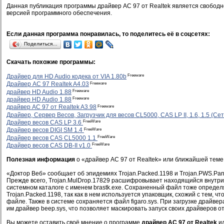
Данная публикация программы драйвер AC 97 от Realtek является свобод
версией программного обеспечения.
Если данная программа понравилась, то поделитесь её в соцсетях:
Поделиться…
Скачать похожие программы:
Freeware
Драйвер для HD Audio кодека от VIA 1.80b
Freeware
Драйвер AC 97 Realtek A4.03
Freeware
драйвер HD Audio 1.88
Freeware
драйвер HD Audio 1.88
Freeware
драйвер AC 97 от Realtek A3.98
Драйвер, Сервер Весов, Загрузчик для весов CL5000, CAS LP II, 1.6, 1.5 (С
FreeWare
Драйвер весов CAS LP 3.6
FreeWare
Драйвер весов DIGI SM 1.4
FreeWare
Драйвер весов CAS CL5000 1.1
FreeWare
Драйвер весов CAS DB-II v1.0
Полезная информация
о «драйвер AC 97 от Realtek» или ближайшей теме
«Доктор Веб» сообщает об эпидемиях Trojan.Packed.1198 и Trojan.PWS.Pan
Прежде всего, Trojan.MulDrop.17829 расшифровывает находящийся внутри 
системном каталоге с именем brastk.exe. Сохраненный файл тоже определ
Trojan.Packed.1198, так как в нем используется упаковщик, схожий с тем, ч
файле. Также в системе сохраняется файл figaro.sys. При загрузке драйве
им драйвер beep.sys, что позволяет маскировать запуск своих драйверов от
Вы можете оставить своё мнение о программе
драйвер AC 97 от Realtek
ил