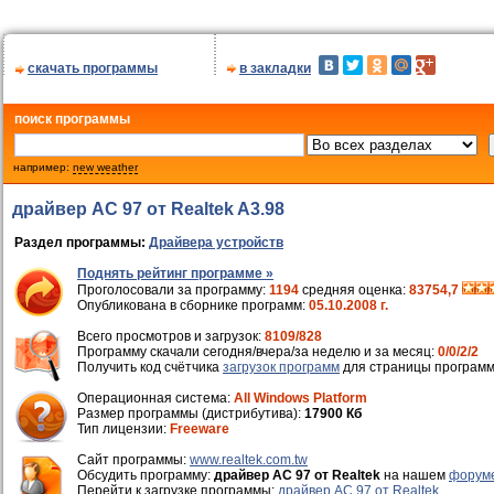
скачать программы
в закладки
поиск программы
например:
new weather
драйвер AC 97 от Realtek A3.98
Раздел программы:
Драйвера устройств
Поднять рейтинг программе »
Проголосовали за программу:
1194
средняя оценка:
83754,7
Опубликована в сборнике программ:
05.10.2008 г.
Всего просмотров и загрузок:
8109/828
Программу скачали сегодня/вчера/за неделю и за месяц:
0/0/2/2
Получить код счётчика
загрузок программ
для страницы программ
Операционная система:
All Windows Platform
Размер программы (дистрибутива):
17900 Кб
Тип лицензии:
Freeware
Cайт программы:
www.realtek.com.tw
Обсудить программу:
драйвер AC 97 от Realtek
на нашем
форум
Перейти к загрузке программы:
драйвер AC 97 от Realtek