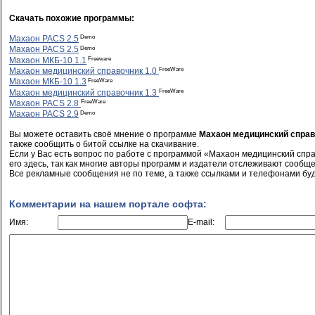
Скачать похожие программы:
Demo
Махаон PACS 2.5
Demo
Махаон PACS 2.5
Freeware
Махаон МКБ-10 1.1
FreeWare
Махаон медицинский справочник 1.0
FreeWare
Махаон МКБ-10 1.3
FreeWare
Махаон медицинский справочник 1.3
FreeWare
Махаон PACS 2.8
Demo
Махаон PACS 2.9
Вы можете оставить своё мнение о программе
Махаон медицинский справ
также сообщить о битой ссылке на скачивание.
Если у Вас есть вопрос по работе с программой «Махаон медицинский спр
его здесь, так как многие авторы программ и издатели отслеживают сообще
Все рекламные сообщения не по теме, а также ссылками и телефонами буд
Комментарии на нашем портале софта:
Имя:
E-mail: