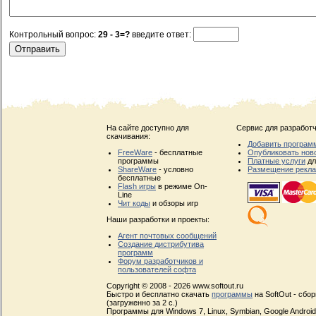
Контрольный вопрос:
29 - 3=?
введите ответ:
На сайте доступно для
Сервис для разработч
скачивания:
Добавить програм
FreeWare
- бесплатные
Опубликовать нов
программы
Платные услуги
дл
ShareWare
- условно
Размещение рекл
бесплатные
Flash игры
в режиме On-
Line
Чит коды
и обзоры игр
Наши разработки и проекты:
Агент почтовых сообщений
Создание дистрибутива
программ
Форум разработчиков и
пользователей софта
Copyright © 2008 - 2026 www.softout.ru
Быстро и бесплатно скачать
программы
на SoftOut - сбо
(загруженно за 2 с.)
Программы для Windows 7, Linux, Symbian, Google Android, 