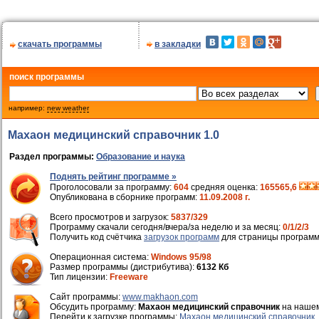
скачать программы
в закладки
поиск программы
например:
new weather
Махаон медицинский справочник 1.0
Раздел программы:
Образование и наука
Поднять рейтинг программе »
Проголосовали за программу:
604
средняя оценка:
165565,6
Опубликована в сборнике программ:
11.09.2008 г.
Всего просмотров и загрузок:
5837/329
Программу скачали сегодня/вчера/за неделю и за месяц:
0/1/2/3
Получить код счётчика
загрузок программ
для страницы программ
Операционная система:
Windows 95/98
Размер программы (дистрибутива):
6132 Кб
Тип лицензии:
Freeware
Cайт программы:
www.makhaon.com
Обсудить программу:
Махаон медицинский справочник
на наше
Перейти к загрузке программы:
Махаон медицинский справочник