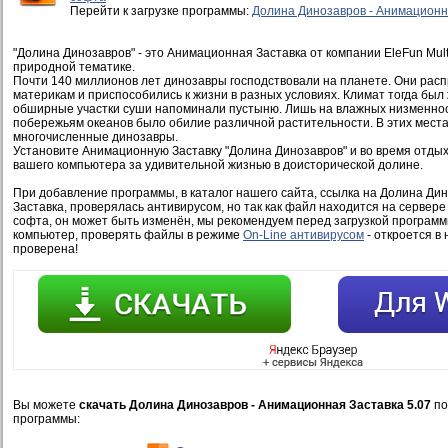
Перейти к загрузке программы:
Долина Динозавров - Анимационн
"Долина Динозавров" - это Анимационная Заставка от компании EleFun Mul
природной тематике.
Почти 140 миллионов лет динозавры господствовали на планете. Они расп
материкам и приспособились к жизни в разных условиях. Климат тогда был 
обширные участки суши напоминали пустыню. Лишь на влажных низменност
побережьям океанов было обилие различной растительности. В этих места
многочисленные динозавры.
Установите Анимационную Заставку "Долина Динозавров" и во время отды
вашего компьютера за удивительной жизнью в доисторической долине.
При добавление программы, в каталог нашего сайта, ссылка на Долина Ди
Заставка, проверялась антивирусом, но так как файл находится на сервер
софта, он может быть изменён, мы рекомендуем перед загрузкой программ
компьютер, проверять файлы в режиме
On-Line антивирусом
- откроется в 
проверена!
Вы можете
скачать Долина Динозавров - Анимационная Заставка 5.07
по
программы: