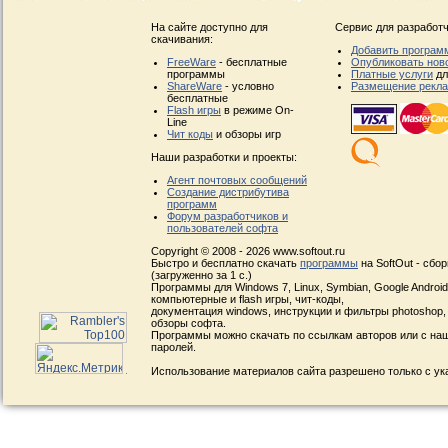
На сайте доступно для
Сервис для разработч
скачивания:
Добавить програм
FreeWare
- бесплатные
Опубликовать нов
программы
Платные услуги
дл
ShareWare
- условно
Размещение рекл
бесплатные
Flash игры
в режиме On-
Line
Чит коды
и обзоры игр
Наши разработки и проекты:
Агент почтовых сообщений
Создание дистрибутива
программ
Форум разработчиков и
пользователей софта
Copyright © 2008 - 2026 www.softout.ru
Быстро и бесплатно скачать
программы
на SoftOut - сбо
(загруженно за 1 с.)
Программы для Windows 7, Linux, Symbian, Google Android, 
компьютерные и flash игры, чит-коды,
документация windows, инструкции и фильтры photoshop,
обзоры софта.
Программы можно скачать по ссылкам авторов или с наш
паролей.
Использование материалов сайта разрешено только с ук