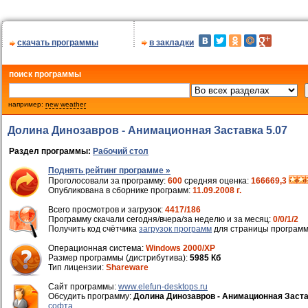
скачать программы
в закладки
поиск программы
например:
new weather
Долина Динозавров - Анимационная Заставка 5.07
Раздел программы:
Рабочий стол
Поднять рейтинг программе »
Проголосовали за программу:
600
средняя оценка:
166669,3
Опубликована в сборнике программ:
11.09.2008 г.
Всего просмотров и загрузок:
4417/186
Программу скачали сегодня/вчера/за неделю и за месяц:
0/0/1/2
Получить код счётчика
загрузок программ
для страницы программ
Операционная система:
Windows 2000/XP
Размер программы (дистрибутива):
5985 Кб
Тип лицензии:
Shareware
Cайт программы:
www.elefun-desktops.ru
Обсудить программу:
Долина Динозавров - Анимационная Заст
софта