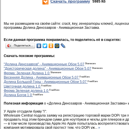
Скачать программу
5985 Кб
Мы не размещаем на своём сайте:
crack, key, генераторы ключей, лицензи
программы Долина Динозавров - Анимационная Заставка.
Если данная программа понравилась, то поделитесь её в соцсетях:
Поделиться…
Скачать похожие программы:
Shareware
"Долина Динозавров" - Анимационные Обои 5.07
Shareware
"Доисторическая долина" - Анимационные Обои 5.07
Shareware
Ферма: Зеленая Долина 1.0
FreeWare
Весенняя Долина - Анимационные Обои 5.07
FreeWare
Долина Большой Горы - Анимационные Обои 5.07
FreeWare
Цветочная долина 1.0
FreeWare
Ферма Зеленая долина 1.0
FreeWare
Долина Богов 1.0
Полезная информация
о «Долина Динозавров - Анимационная Заставка» 
У Apple отсудили букву "i":
Wholesale Central подала заявку на регистрацию торговой марки DOPi три 
продавать под этим брендом сумки для ноутбуков и чехлы для плееров и д
— в том числе производства Apple.Но Apple попыталась воспрепятствовать
компания мотивировала свой протест тем, что DOPi уж...
»